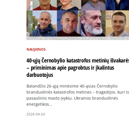
NAUJIENOS
40-ųjų Černobylio katastrofos metinių išvakarė
– priminimas apie pagrobtus ir įkalintus
darbuotojus
Balandžio 26-ąją minėsime 40-ąsias Černobylio
branduolinės katastrofos metines – tragedijos, kuri t
pasaulinio masto įvykiu. Ukrainos branduolinės
energetikos…
2026-04-24