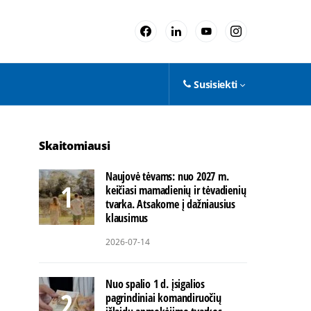
Susisiekti
Skaitomiausi
Naujovė tėvams: nuo 2027 m.
keičiasi mamadienių ir tėvadienių
tvarka. Atsakome į dažniausius
klausimus
2026-07-14
Nuo spalio 1 d. įsigalios
pagrindiniai komandiruočių