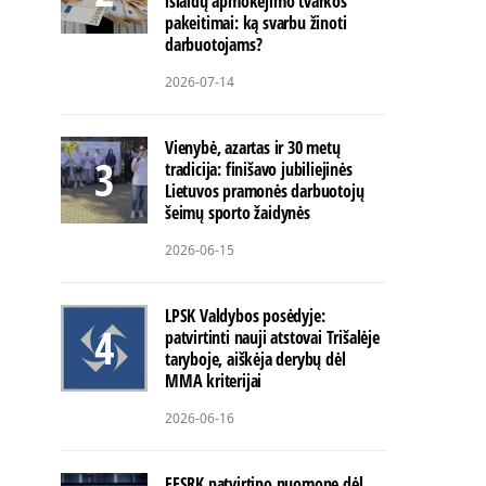
išlaidų apmokėjimo tvarkos
pakeitimai: ką svarbu žinoti
darbuotojams?
2026-07-14
Vienybė, azartas ir 30 metų
tradicija: finišavo jubiliejinės
Lietuvos pramonės darbuotojų
šeimų sporto žaidynės
2026-06-15
LPSK Valdybos posėdyje:
patvirtinti nauji atstovai Trišalėje
taryboje, aiškėja derybų dėl
MMA kriterijai
2026-06-16
EESRK patvirtino nuomonę dėl