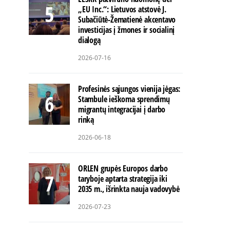
„EU Inc.“: Lietuvos atstovė J.
Subačiūtė-Žematienė akcentavo
investicijas į žmones ir socialinį
dialogą
2026-07-16
Profesinės sąjungos vienija jėgas:
Stambule ieškoma sprendimų
migrantų integracijai į darbo
rinką
2026-06-18
ORLEN grupės Europos darbo
taryboje aptarta strategija iki
2035 m., išrinkta nauja vadovybė
2026-07-23