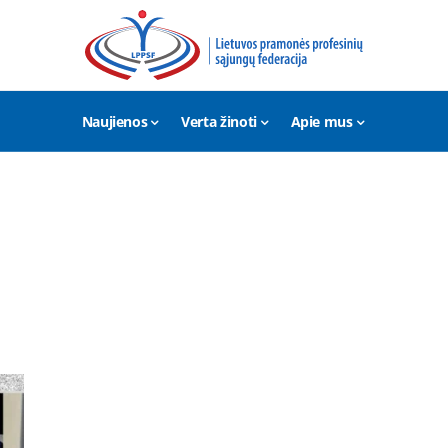
Naujienos
Verta žinoti
Apie mus