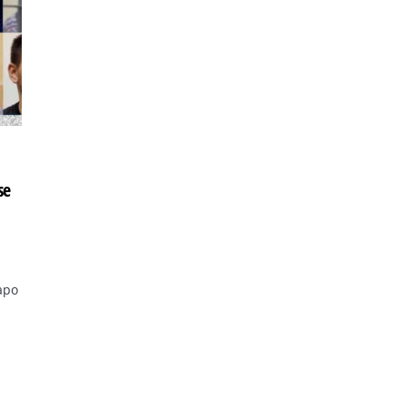
se
apo