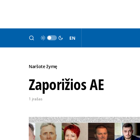
EN
Naršote žymę
Zaporižios AE
1 įrašas