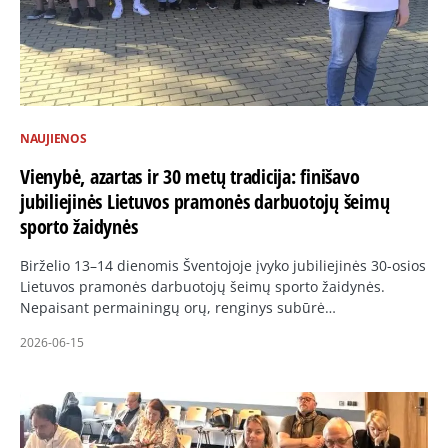
NAUJIENOS
Vienybė, azartas ir 30 metų tradicija: finišavo
jubiliejinės Lietuvos pramonės darbuotojų šeimų
sporto žaidynės
Birželio 13–14 dienomis Šventojoje įvyko jubiliejinės 30-osios
Lietuvos pramonės darbuotojų šeimų sporto žaidynės.
Nepaisant permainingų orų, renginys subūrė…
2026-06-15