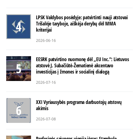
LPSK Valdybos posėdyje: patvirtinti nauji atstovai
Trišalėje taryboje, aiškėja derybų dėl MMA
kriterijai
2026-06-16
EESRK patvirtino nuomonę dėl „EU Inc.“: Lietuvos
atstovė J. Subačiūtė-Žematienė akcentavo
investicijas į žmones ir socialinį dialogą
2026-07-16
XXI Vyriausybės programa darbuotojų atstovų
akimis
2026-07-08
Profesinės sąjungos vienija jėgas: Stambule