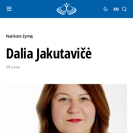
EN
Naršote žymę
Dalia Jakutavičė
38 įrašai