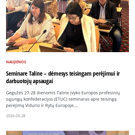
NAUJIENOS
Seminare Taline – dėmesys teisingam perėjimui ir
darbuotojų apsaugai
Gegužės 27-28 dienomis Taline įvyko Europos profesinių
sąjungų konfederacijos (ETUC) seminaras apie teisingą
perėjimą Vidurio ir Rytų Europoje,…
2026-05-28