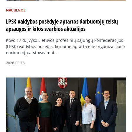
NAUJIENOS
LPSK valdybos posėdyje aptartos darbuotojų teisių
apsaugos ir kitos svarbios aktualijos
Kovo 17 d. įvyko Lietuvos profesinių sąjungų konfederacijos
(LPSK) valdybos posėdis, kuriame aptarta eilė organizacijai ir
darbuotojų atstovavimui…
2026-03-16