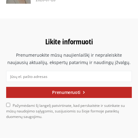
Likite informuoti
Prenumeruokite mūsų naujienlaiškį ir nepraleiskite
naujausių aktualijų, ekspertų patarimų ir naudingų įžvalgų.
Prenumeruoti
Pažymėdami šį langelį patvirtinate, kad perskaitėte ir sutinkate su
mūsų naudojimo sąlygomis, susijusiomis su šioje formoje pateiktų
duomenų saugojimu.