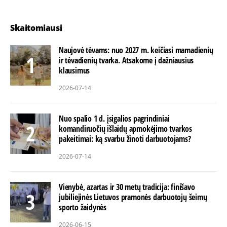
Skaitomiausi
Naujovė tėvams: nuo 2027 m. keičiasi mamadienių
ir tėvadienių tvarka. Atsakome į dažniausius
klausimus
2026-07-14
Nuo spalio 1 d. įsigalios pagrindiniai
komandiruočių išlaidų apmokėjimo tvarkos
pakeitimai: ką svarbu žinoti darbuotojams?
2026-07-14
Vienybė, azartas ir 30 metų tradicija: finišavo
jubiliejinės Lietuvos pramonės darbuotojų šeimų
sporto žaidynės
2026-06-15