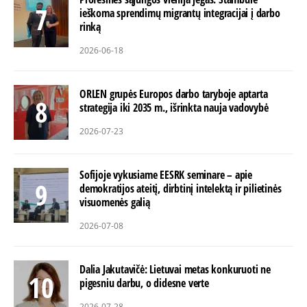
ieškoma sprendimų migrantų integracijai į darbo
rinką
2026-06-18
ORLEN grupės Europos darbo taryboje aptarta
strategija iki 2035 m., išrinkta nauja vadovybė
2026-07-23
Sofijoje vykusiame EESRK seminare – apie
demokratijos ateitį, dirbtinį intelektą ir pilietinės
visuomenės galią
2026-07-08
Dalia Jakutavičė: Lietuvai metas konkuruoti ne
pigesniu darbu, o didesne verte
2026-07-28