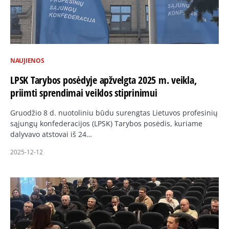
NAUJIENOS
LPSK Tarybos posėdyje apžvelgta 2025 m. veikla,
priimti sprendimai veiklos stiprinimui
Gruodžio 8 d. nuotoliniu būdu surengtas Lietuvos profesinių
sąjungų konfederacijos (LPSK) Tarybos posėdis, kuriame
dalyvavo atstovai iš 24…
2025-12-12