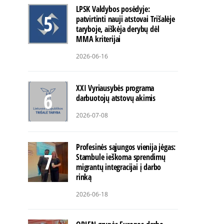
LPSK Valdybos posėdyje:
patvirtinti nauji atstovai Trišalėje
taryboje, aiškėja derybų dėl
MMA kriterijai
2026-06-16
XXI Vyriausybės programa
darbuotojų atstovų akimis
2026-07-08
Profesinės sąjungos vienija jėgas:
Stambule ieškoma sprendimų
migrantų integracijai į darbo
rinką
2026-06-18