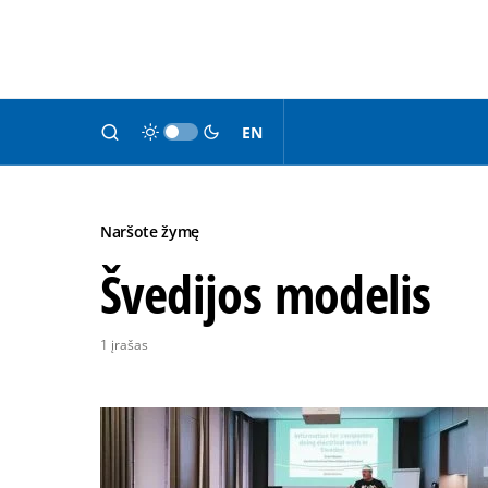
EN
Naršote žymę
Švedijos modelis
1 įrašas