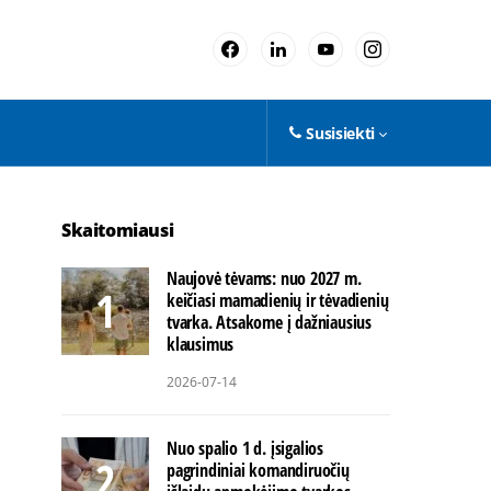
Susisiekti
Skaitomiausi
Naujovė tėvams: nuo 2027 m.
keičiasi mamadienių ir tėvadienių
tvarka. Atsakome į dažniausius
klausimus
2026-07-14
Nuo spalio 1 d. įsigalios
pagrindiniai komandiruočių