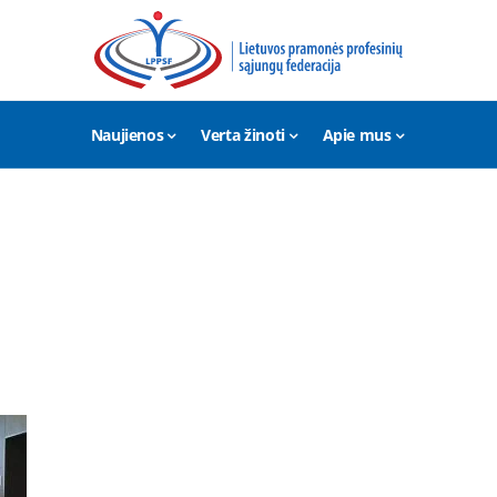
Naujienos
Verta žinoti
Apie mus