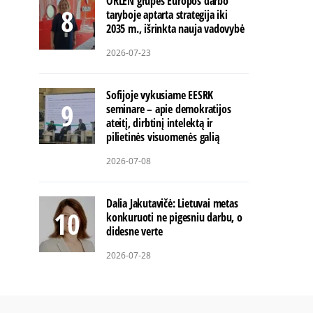
ORLEN grupės Europos darbo
taryboje aptarta strategija iki
2035 m., išrinkta nauja vadovybė
2026-07-23
Sofijoje vykusiame EESRK
seminare – apie demokratijos
ateitį, dirbtinį intelektą ir
pilietinės visuomenės galią
2026-07-08
Dalia Jakutavičė: Lietuvai metas
konkuruoti ne pigesniu darbu, o
didesne verte
2026-07-28