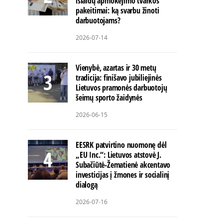
išlaidų apmokėjimo tvarkos
pakeitimai: ką svarbu žinoti
darbuotojams?
2026-07-14
Vienybė, azartas ir 30 metų
tradicija: finišavo jubiliejinės
Lietuvos pramonės darbuotojų
šeimų sporto žaidynės
2026-06-15
EESRK patvirtino nuomonę dėl
„EU Inc.“: Lietuvos atstovė J.
Subačiūtė-Žematienė akcentavo
investicijas į žmones ir socialinį
dialogą
2026-07-16