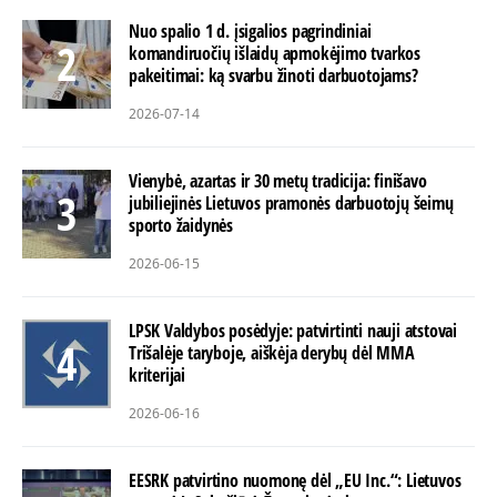
Nuo spalio 1 d. įsigalios pagrindiniai
komandiruočių išlaidų apmokėjimo tvarkos
pakeitimai: ką svarbu žinoti darbuotojams?
2026-07-14
Vienybė, azartas ir 30 metų tradicija: finišavo
jubiliejinės Lietuvos pramonės darbuotojų šeimų
sporto žaidynės
2026-06-15
LPSK Valdybos posėdyje: patvirtinti nauji atstovai
Trišalėje taryboje, aiškėja derybų dėl MMA
kriterijai
2026-06-16
EESRK patvirtino nuomonę dėl „EU Inc.“: Lietuvos