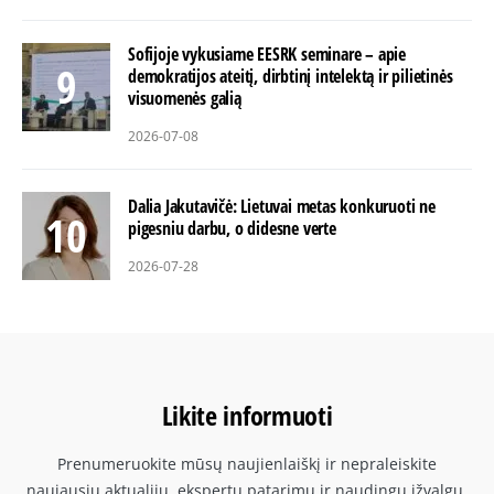
Sofijoje vykusiame EESRK seminare – apie
demokratijos ateitį, dirbtinį intelektą ir pilietinės
visuomenės galią
2026-07-08
Dalia Jakutavičė: Lietuvai metas konkuruoti ne
pigesniu darbu, o didesne verte
2026-07-28
Likite informuoti
Prenumeruokite mūsų naujienlaiškį ir nepraleiskite
naujausių aktualijų, ekspertų patarimų ir naudingų įžvalgų.