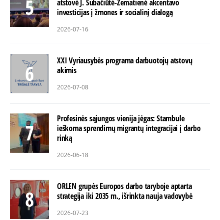
atstovė J. Subačiūtė-Žematienė akcentavo
investicijas į žmones ir socialinį dialogą
2026-07-16
XXI Vyriausybės programa darbuotojų atstovų
akimis
2026-07-08
Profesinės sąjungos vienija jėgas: Stambule
ieškoma sprendimų migrantų integracijai į darbo
rinką
2026-06-18
ORLEN grupės Europos darbo taryboje aptarta
strategija iki 2035 m., išrinkta nauja vadovybė
2026-07-23