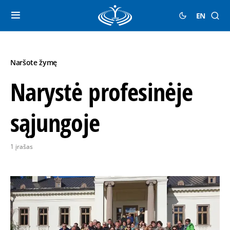
EN
Naršote žymę
Narystė profesinėje
sąjungoje
1 įrašas