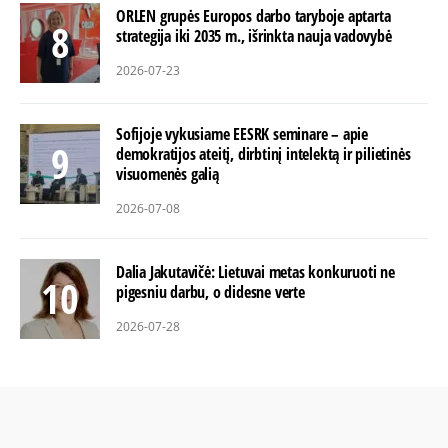
ORLEN grupės Europos darbo taryboje aptarta
strategija iki 2035 m., išrinkta nauja vadovybė
2026-07-23
Sofijoje vykusiame EESRK seminare – apie
demokratijos ateitį, dirbtinį intelektą ir pilietinės
visuomenės galią
2026-07-08
Dalia Jakutavičė: Lietuvai metas konkuruoti ne
pigesniu darbu, o didesne verte
2026-07-28