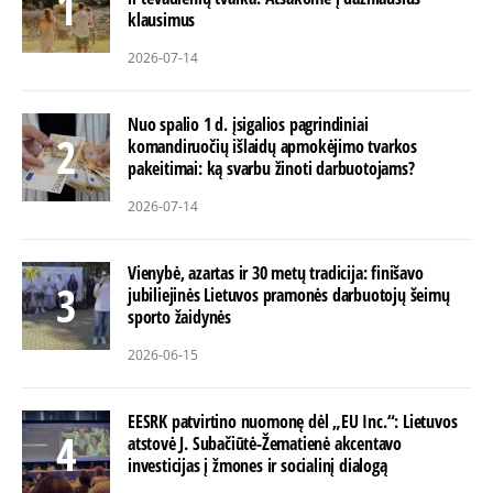
klausimus
2026-07-14
Nuo spalio 1 d. įsigalios pagrindiniai
komandiruočių išlaidų apmokėjimo tvarkos
pakeitimai: ką svarbu žinoti darbuotojams?
2026-07-14
Vienybė, azartas ir 30 metų tradicija: finišavo
jubiliejinės Lietuvos pramonės darbuotojų šeimų
sporto žaidynės
2026-06-15
EESRK patvirtino nuomonę dėl „EU Inc.“: Lietuvos
atstovė J. Subačiūtė-Žematienė akcentavo
investicijas į žmones ir socialinį dialogą