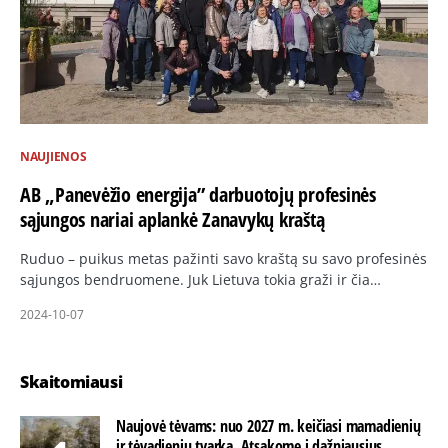
NAUJIENOS
AB „Panevėžio energija” darbuotojų profesinės
sąjungos nariai aplankė Zanavykų kraštą
Ruduo – puikus metas pažinti savo kraštą su savo profesinės
sąjungos bendruomene. Juk Lietuva tokia graži ir čia…
2024-10-07
Skaitomiausi
Naujovė tėvams: nuo 2027 m. keičiasi mamadienių
ir tėvadienių tvarka. Atsakome į dažniausius