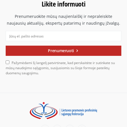
Likite informuoti
Prenumeruokite mūsų naujienlaiškį ir nepraleiskite
naujausių aktualijų, ekspertų patarimų ir naudingų įžvalgų.
Prenumeruoti
Pažymėdami šį langelį patvirtinate, kad perskaitėte ir sutinkate su
mūsų naudojimo sąlygomis, susijusiomis su šioje formoje pateiktų
duomenų saugojimu.