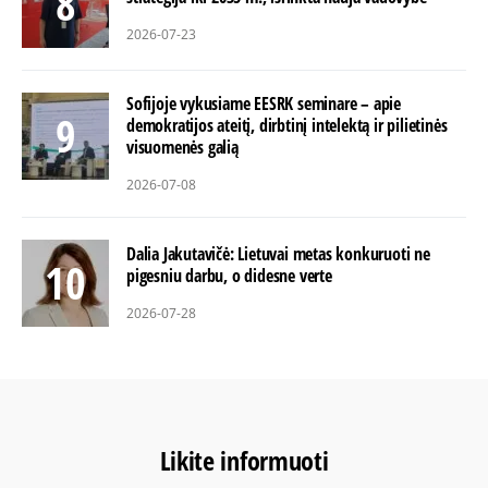
2026-07-23
Sofijoje vykusiame EESRK seminare – apie
demokratijos ateitį, dirbtinį intelektą ir pilietinės
visuomenės galią
2026-07-08
Dalia Jakutavičė: Lietuvai metas konkuruoti ne
pigesniu darbu, o didesne verte
2026-07-28
Likite informuoti