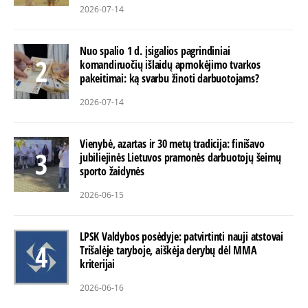
2026-07-14
Nuo spalio 1 d. įsigalios pagrindiniai
komandiruočių išlaidų apmokėjimo tvarkos
pakeitimai: ką svarbu žinoti darbuotojams?
2026-07-14
Vienybė, azartas ir 30 metų tradicija: finišavo
jubiliejinės Lietuvos pramonės darbuotojų šeimų
sporto žaidynės
2026-06-15
LPSK Valdybos posėdyje: patvirtinti nauji atstovai
Trišalėje taryboje, aiškėja derybų dėl MMA
kriterijai
2026-06-16