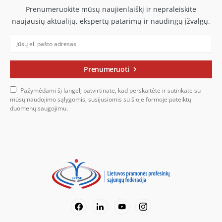
Prenumeruokite mūsų naujienlaiškį ir nepraleiskite
naujausių aktualijų, ekspertų patarimų ir naudingų įžvalgų.
Prenumeruoti
Pažymėdami šį langelį patvirtinate, kad perskaitėte ir sutinkate su
mūsų naudojimo sąlygomis, susijusiomis su šioje formoje pateiktų
duomenų saugojimu.