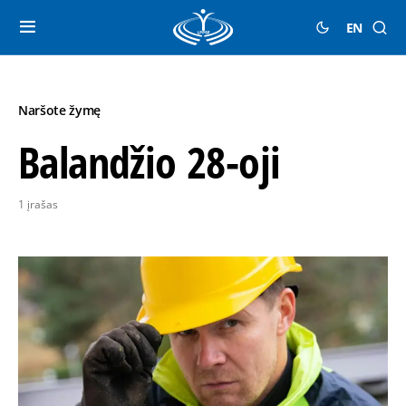
EN
Naršote žymę
Balandžio 28-oji
1 įrašas