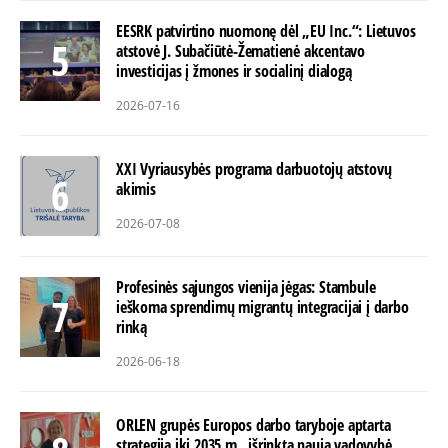
EESRK patvirtino nuomonę dėl „EU Inc.“: Lietuvos
atstovė J. Subačiūtė-Žematienė akcentavo
investicijas į žmones ir socialinį dialogą
2026-07-16
XXI Vyriausybės programa darbuotojų atstovų
akimis
2026-07-08
Profesinės sąjungos vienija jėgas: Stambule
ieškoma sprendimų migrantų integracijai į darbo
rinką
2026-06-18
ORLEN grupės Europos darbo taryboje aptarta
strategija iki 2035 m., išrinkta nauja vadovybė