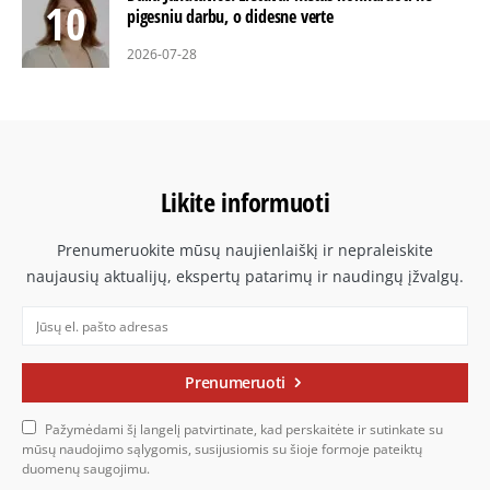
pigesniu darbu, o didesne verte
2026-07-28
Likite informuoti
Prenumeruokite mūsų naujienlaiškį ir nepraleiskite
naujausių aktualijų, ekspertų patarimų ir naudingų įžvalgų.
Prenumeruoti
Pažymėdami šį langelį patvirtinate, kad perskaitėte ir sutinkate su
mūsų naudojimo sąlygomis, susijusiomis su šioje formoje pateiktų
duomenų saugojimu.