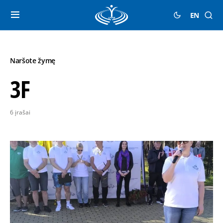
EN
Naršote žymę
3F
6 įrašai