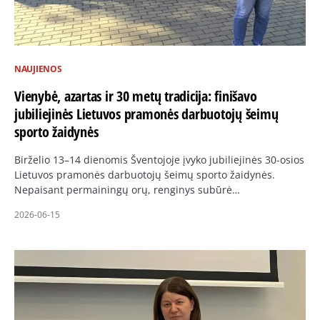
NAUJIENOS
Vienybė, azartas ir 30 metų tradicija: finišavo
jubiliejinės Lietuvos pramonės darbuotojų šeimų
sporto žaidynės
Birželio 13–14 dienomis Šventojoje įvyko jubiliejinės 30-osios
Lietuvos pramonės darbuotojų šeimų sporto žaidynės.
Nepaisant permainingų orų, renginys subūrė…
2026-06-15