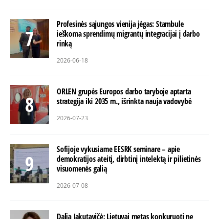
Profesinės sąjungos vienija jėgas: Stambule
ieškoma sprendimų migrantų integracijai į darbo
rinką
2026-06-18
ORLEN grupės Europos darbo taryboje aptarta
strategija iki 2035 m., išrinkta nauja vadovybė
2026-07-23
Sofijoje vykusiame EESRK seminare – apie
demokratijos ateitį, dirbtinį intelektą ir pilietinės
visuomenės galią
2026-07-08
Dalia Jakutavičė: Lietuvai metas konkuruoti ne