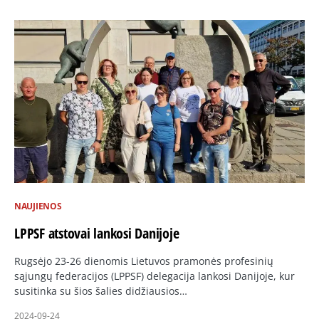
NAUJIENOS
LPPSF atstovai lankosi Danijoje
Rugsėjo 23-26 dienomis Lietuvos pramonės profesinių
sąjungų federacijos (LPPSF) delegacija lankosi Danijoje, kur
susitinka su šios šalies didžiausios…
2024-09-24