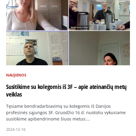
NAUJIENOS
Susitikime su kolegomis iš 3F – apie ateinančių metų
veiklas
Tęsiame bendradarbiavimą su kolegomis iš Danijos
profesinės sąjungos 3F. Gruodžio 16 d. nuotoliu vykusiame
susitikime apibendrinome šiuos metus:…
2024-12-16