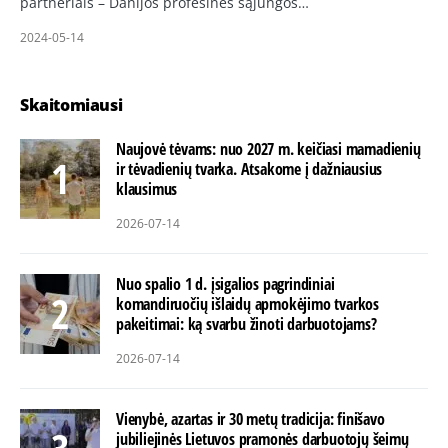
partneriais – Danijos profesinės sąjungos…
2024-05-14
Skaitomiausi
Naujovė tėvams: nuo 2027 m. keičiasi mamadienių
ir tėvadienių tvarka. Atsakome į dažniausius
klausimus
2026-07-14
Nuo spalio 1 d. įsigalios pagrindiniai
komandiruočių išlaidų apmokėjimo tvarkos
pakeitimai: ką svarbu žinoti darbuotojams?
2026-07-14
Vienybė, azartas ir 30 metų tradicija: finišavo
jubiliejinės Lietuvos pramonės darbuotojų šeimų