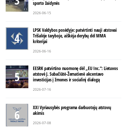
sporto žaidynės
2026-06-15
LPSK Valdybos posėdyje: patvirtinti nauji atstovai
Trišalėje taryboje, aiškėja derybų dėl MMA
kriterijai
2026-06-16
EESRK patvirtino nuomonę dėl „EU Inc.“: Lietuvos
atstovė J. Subačiūtė-Žematienė akcentavo
investicijas į žmones ir socialinį dialogą
2026-07-16
XXI Vyriausybės programa darbuotojų atstovų
akimis
2026-07-08