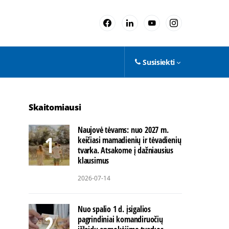
Susisiekti
Skaitomiausi
Naujovė tėvams: nuo 2027 m.
keičiasi mamadienių ir tėvadienių
tvarka. Atsakome į dažniausius
klausimus
2026-07-14
Nuo spalio 1 d. įsigalios
pagrindiniai komandiruočių