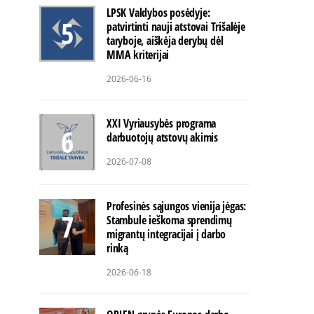
LPSK Valdybos posėdyje:
patvirtinti nauji atstovai Trišalėje
taryboje, aiškėja derybų dėl
MMA kriterijai
2026-06-16
XXI Vyriausybės programa
darbuotojų atstovų akimis
2026-07-08
Profesinės sąjungos vienija jėgas:
Stambule ieškoma sprendimų
migrantų integracijai į darbo
rinką
2026-06-18