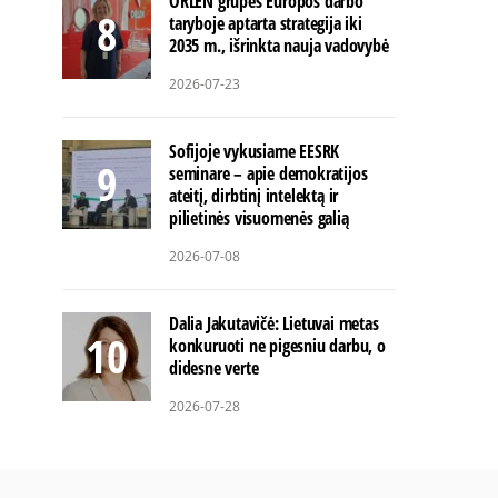
ORLEN grupės Europos darbo
taryboje aptarta strategija iki
2035 m., išrinkta nauja vadovybė
2026-07-23
Sofijoje vykusiame EESRK
seminare – apie demokratijos
ateitį, dirbtinį intelektą ir
pilietinės visuomenės galią
2026-07-08
Dalia Jakutavičė: Lietuvai metas
konkuruoti ne pigesniu darbu, o
didesne verte
2026-07-28