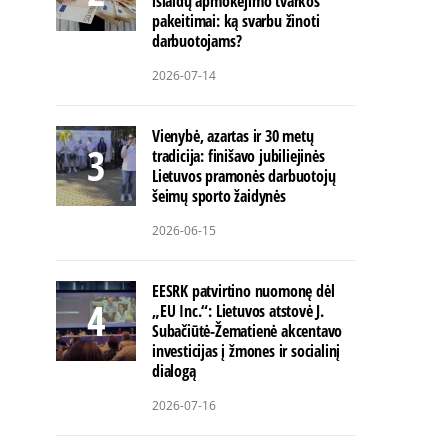
išlaidų apmokėjimo tvarkos
pakeitimai: ką svarbu žinoti
darbuotojams?
2026-07-14
Vienybė, azartas ir 30 metų
tradicija: finišavo jubiliejinės
Lietuvos pramonės darbuotojų
šeimų sporto žaidynės
2026-06-15
EESRK patvirtino nuomonę dėl
„EU Inc.“: Lietuvos atstovė J.
Subačiūtė-Žematienė akcentavo
investicijas į žmones ir socialinį
dialogą
2026-07-16