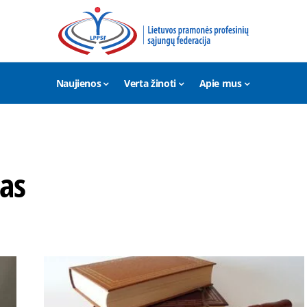
Naujienos
Verta žinoti
Apie mus
as