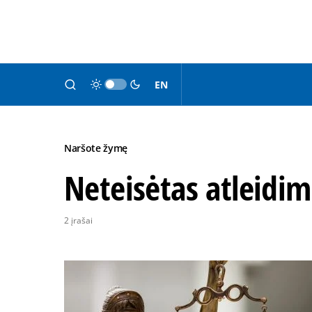
EN
Naršote žymę
Neteisėtas atleidim
2 įrašai