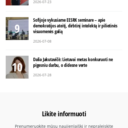
2026-07-23
Sofijoje vykusiame EESRK seminare – apie
demokratijos ateitį, dirbtinį intelektą ir pilietinės
visuomenės galią
2026-07-08
Dalia Jakutavičė: Lietuvai metas konkuruoti ne
pigesniu darbu, o didesne verte
2026-07-28
Likite informuoti
Prenumeruokite mūsų naujienlaiškį ir nepraleiskite