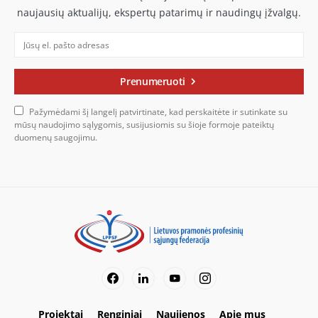
naujausių aktualijų, ekspertų patarimų ir naudingų įžvalgų.
Prenumeruoti
Pažymėdami šį langelį patvirtinate, kad perskaitėte ir sutinkate su
mūsų naudojimo sąlygomis, susijusiomis su šioje formoje pateiktų
duomenų saugojimu.
Projektai
Renginiai
Naujienos
Apie mus