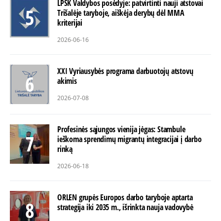
LPSK Valdybos posėdyje: patvirtinti nauji atstovai
Trišalėje taryboje, aiškėja derybų dėl MMA
kriterijai
2026-06-16
XXI Vyriausybės programa darbuotojų atstovų
akimis
2026-07-08
Profesinės sąjungos vienija jėgas: Stambule
ieškoma sprendimų migrantų integracijai į darbo
rinką
2026-06-18
ORLEN grupės Europos darbo taryboje aptarta
strategija iki 2035 m., išrinkta nauja vadovybė