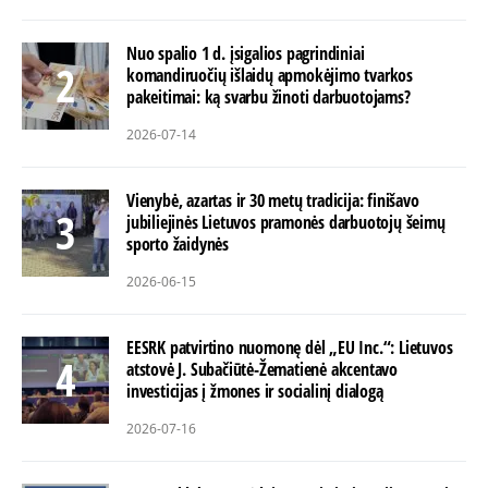
Nuo spalio 1 d. įsigalios pagrindiniai
komandiruočių išlaidų apmokėjimo tvarkos
pakeitimai: ką svarbu žinoti darbuotojams?
2026-07-14
Vienybė, azartas ir 30 metų tradicija: finišavo
jubiliejinės Lietuvos pramonės darbuotojų šeimų
sporto žaidynės
2026-06-15
EESRK patvirtino nuomonę dėl „EU Inc.“: Lietuvos
atstovė J. Subačiūtė-Žematienė akcentavo
investicijas į žmones ir socialinį dialogą
2026-07-16