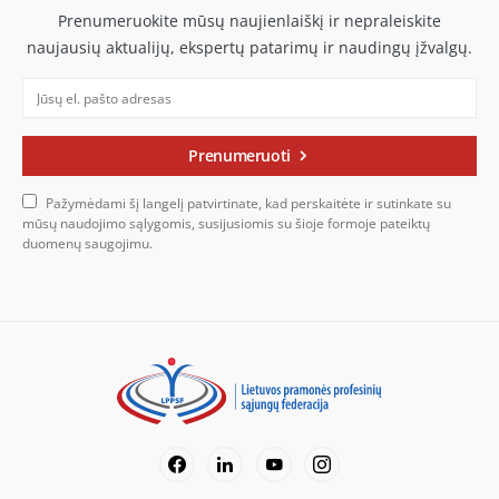
Prenumeruokite mūsų naujienlaiškį ir nepraleiskite
naujausių aktualijų, ekspertų patarimų ir naudingų įžvalgų.
Prenumeruoti
Pažymėdami šį langelį patvirtinate, kad perskaitėte ir sutinkate su
mūsų naudojimo sąlygomis, susijusiomis su šioje formoje pateiktų
duomenų saugojimu.