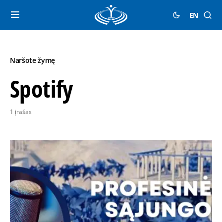
EN
Naršote žymę
Spotify
1 įrašas