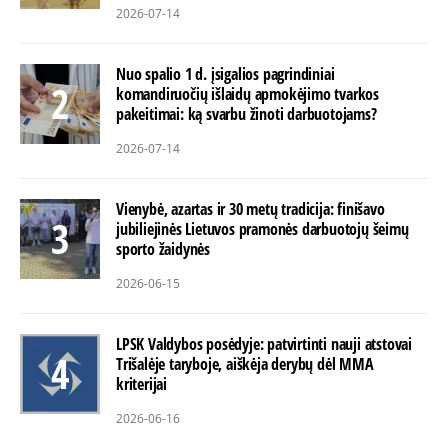
2026-07-14
Nuo spalio 1 d. įsigalios pagrindiniai
komandiruočių išlaidų apmokėjimo tvarkos
pakeitimai: ką svarbu žinoti darbuotojams?
2026-07-14
Vienybė, azartas ir 30 metų tradicija: finišavo
jubiliejinės Lietuvos pramonės darbuotojų šeimų
sporto žaidynės
2026-06-15
LPSK Valdybos posėdyje: patvirtinti nauji atstovai
Trišalėje taryboje, aiškėja derybų dėl MMA
kriterijai
2026-06-16