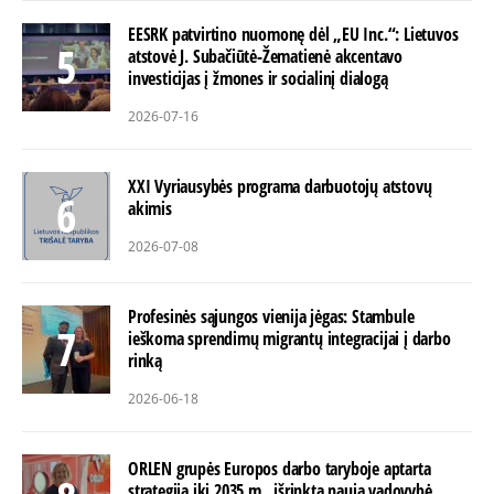
EESRK patvirtino nuomonę dėl „EU Inc.“: Lietuvos
atstovė J. Subačiūtė-Žematienė akcentavo
investicijas į žmones ir socialinį dialogą
2026-07-16
XXI Vyriausybės programa darbuotojų atstovų
akimis
2026-07-08
Profesinės sąjungos vienija jėgas: Stambule
ieškoma sprendimų migrantų integracijai į darbo
rinką
2026-06-18
ORLEN grupės Europos darbo taryboje aptarta
strategija iki 2035 m., išrinkta nauja vadovybė