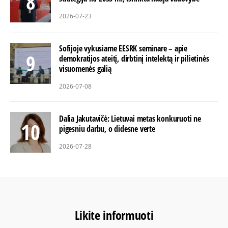
2026-07-23
Sofijoje vykusiame EESRK seminare – apie
demokratijos ateitį, dirbtinį intelektą ir pilietinės
visuomenės galią
2026-07-08
Dalia Jakutavičė: Lietuvai metas konkuruoti ne
pigesniu darbu, o didesne verte
2026-07-28
Likite informuoti