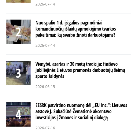
2026-07-14
Nuo spalio 1 d. įsigalios pagrindiniai
komandiruočių išlaidų apmokėjimo tvarkos
pakeitimai: ką svarbu žinoti darbuotojams?
2026-07-14
Vienybė, azartas ir 30 metų tradicija: finišavo
jubiliejinės Lietuvos pramonės darbuotojų šeimų
sporto žaidynės
2026-06-15
EESRK patvirtino nuomonę dėl „EU Inc.“: Lietuvos
atstovė J. Subačiūtė-Žematienė akcentavo
investicijas į žmones ir socialinį dialogą
2026-07-16