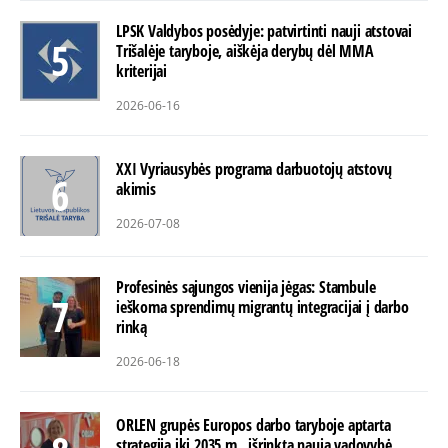
LPSK Valdybos posėdyje: patvirtinti nauji atstovai
Trišalėje taryboje, aiškėja derybų dėl MMA
kriterijai
2026-06-16
XXI Vyriausybės programa darbuotojų atstovų
akimis
2026-07-08
Profesinės sąjungos vienija jėgas: Stambule
ieškoma sprendimų migrantų integracijai į darbo
rinką
2026-06-18
ORLEN grupės Europos darbo taryboje aptarta
strategija iki 2035 m., išrinkta nauja vadovybė