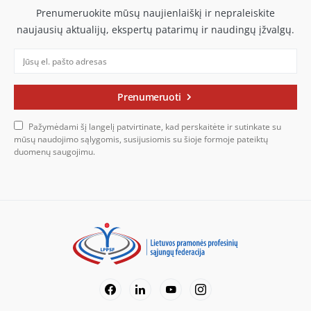
Prenumeruokite mūsų naujienlaiškį ir nepraleiskite
naujausių aktualijų, ekspertų patarimų ir naudingų įžvalgų.
Prenumeruoti
Pažymėdami šį langelį patvirtinate, kad perskaitėte ir sutinkate su
mūsų naudojimo sąlygomis, susijusiomis su šioje formoje pateiktų
duomenų saugojimu.