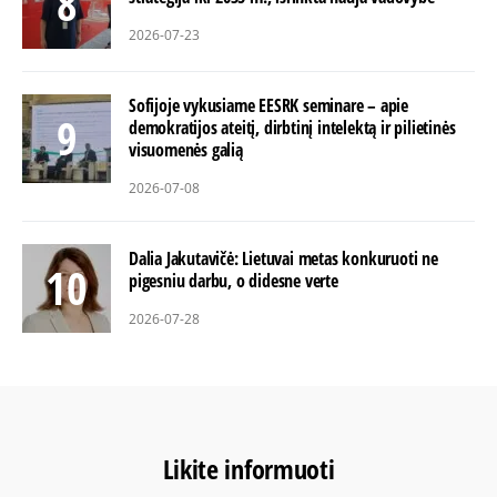
2026-07-23
Sofijoje vykusiame EESRK seminare – apie
demokratijos ateitį, dirbtinį intelektą ir pilietinės
visuomenės galią
2026-07-08
Dalia Jakutavičė: Lietuvai metas konkuruoti ne
pigesniu darbu, o didesne verte
2026-07-28
Likite informuoti