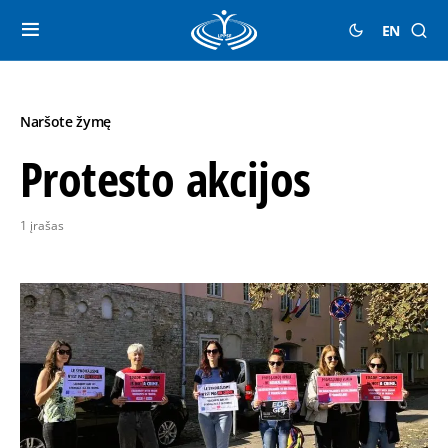
EN
Naršote žymę
Protesto akcijos
1 įrašas