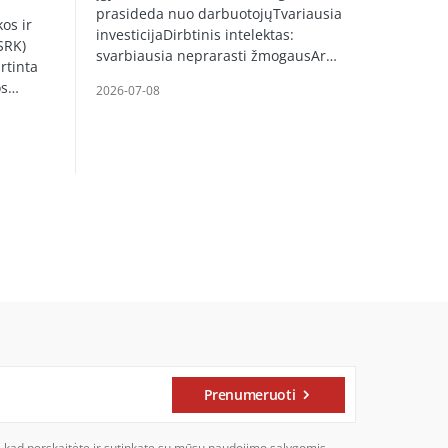
prasideda nuo darbuotojųTvariausia
os ir
investicijaDirbtinis intelektas:
SRK)
svarbiausia neprarasti žmogausAr…
rtinta
os…
2026-07-08
Prenumeruoti
, kad perskaitėte ir sutinkate su mūsų naudojimo sąlygomis,