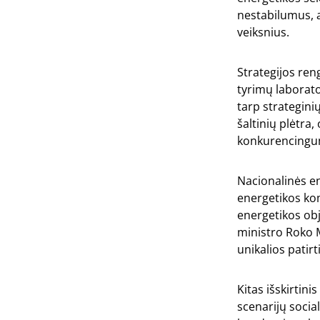
nestabilumus, a
veiksnius.
Strategijos ren
tyrimų laborato
tarp strategini
šaltinių plėtra,
konkurencingumą
Nacionalinės en
energetikos ko
energetikos obj
ministro Roko M
unikalios patirt
Kitas išskirtin
scenarijų socia