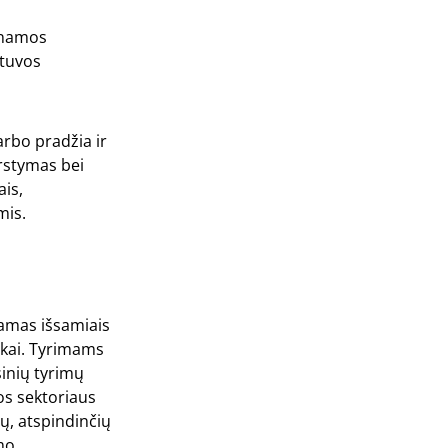
jinamos
etuvos
.
arbo pradžia ir
arstymas bei
is,
mis.
iamas išsamiais
inkai. Tyrimams
sinių tyrimų
os sektoriaus
ų, atspindinčių
mo