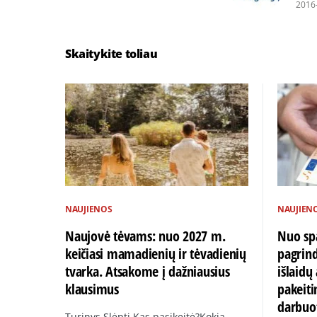
2016
Skaitykite toliau
NAUJIENOS
NAUJIEN
Naujovė tėvams: nuo 2027 m.
Nuo spa
keičiasi mamadienių ir tėvadienių
pagrin
tvarka. Atsakome į dažniausius
išlaid
klausimus
pakeiti
darbuo
Turinys Slėpti Kas pasikeitė?Kokia