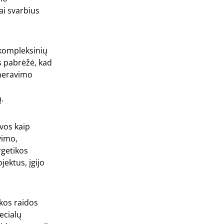
ai svarbius
 kompleksinių
is pabrėžė, kad
eneravimo
ą.
vos kaip
vimo,
getikos
ektus, įgijo
ikos raidos
ecialų