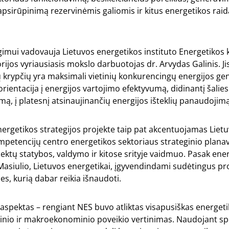
psirūpinimą rezervinėmis galiomis ir kitus energetikos raid
gimui vadovauja Lietuvos energetikos instituto Energetikos
rijos vyriausiasis mokslo darbuotojas dr. Arvydas Galinis. J
ų krypčių yra maksimali vietinių konkurencingų energijos g
 orientacija į energijos vartojimo efektyvumą, didinantį šalies
, į platesnį atsinaujinančių energijos išteklių panaudojim
ergetikos strategijos projekte taip pat akcentuojamas Lietu
mpetencijų centro
energetikos sektoriaus strateginio plana
ektų statybos, valdymo ir kitose srityje vaidmuo. Pasak
ener
asiulio, Lietuvos energetikai, įgyvendindami sudėtingus proj
ies,
kurią dabar reikia išnaudoti.
is aspektas – rengiant NES buvo atliktas visapusiškas energet
linio ir makroekonominio poveikio vertinimas. Naudojant sp