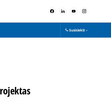
Susisiekti
projektas