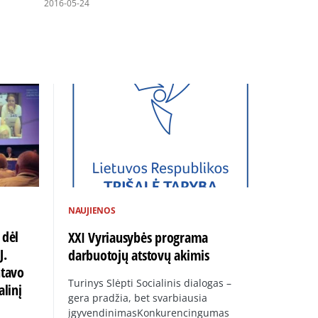
2016-05-24
NAUJIENOS
 dėl
XXI Vyriausybės programa
J.
darbuotojų atstovų akimis
ntavo
Turinys Slėpti Socialinis dialogas –
alinį
gera pradžia, bet svarbiausia
įgyvendinimasKonkurencingumas