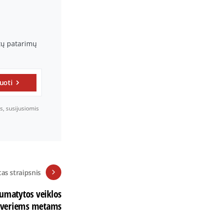
rtų patarimų
uoti
s, susijusiomis
tas straipsnis
umatytos veiklos
etveriems metams