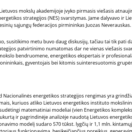
 Lietuvos mokslų akademijoje įvyko pirmasis viešasis atnau
ergetikos strategijos (NES) svarstymas. Jame dalyvavo ir Li
sinių sąjungų federacijos pirmininkas Juozas Neverauskas
o, susitikimo metu buvo daug diskusijų, tačiau tai tik pati d
trategijos patvirtinimo numatomas dar ne vienas viešasis sv
mokslo bendruomene, energetikos ekspertais ir profesionala
monininkais, gyventojais bei kitomis suinteresuotomis grupė
d Nacionalinės energetikos strategijos rengimas yra grindž
imais, kuriuos atliko Lietuvos energetikos instituto mokslin
 sudėtingi matematiniai modeliai (vien Energetikos komplek
sukurtą ir pagrindinėje analizėje naudotą Lietuvos energetik
ionavimo modelį sudaro 570 tūkst. lygčių ir 1,1 mln. kintamųj
toriaus funkcionavimą, besikeičiančius poreikius, generavi