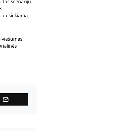
idos scenarijų
ės
Tuo siekiama,
– viešumas.
onalinės