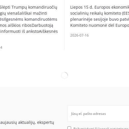
 Slėpti Trumpų komandiruočių
Liepos 15 d. Europos ekonomik
gių vienašališkai mažinti
socialinių reikalų komiteto (EE
ėsIlgesnėms komandiruotėms
plenarinėje sesijoje buvo patvi
mos aiškios ribosDarbuotoją
Komiteto nuomonė dėl Europ
 informuoti iš ankstoAiškesnės
2026-07-16
14
aujausių aktualijų, ekspertų
Pažymėdami šį langelį patvirtinate