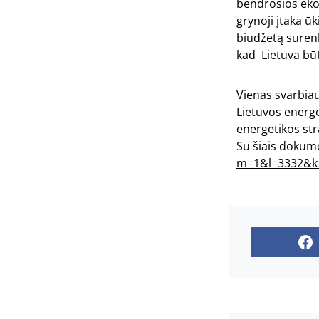
bendrosios eko
grynoji įtaka ū
biudžetą suren
kad Lietuva būt
Vienas svarbiau
Lietuvos energe
energetikos str
Su šiais dokume
m=1&l=3332&k