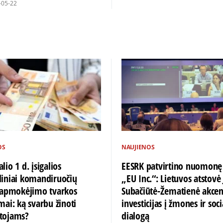
-05-22
OS
NAUJIENOS
lio 1 d. įsigalios
EESRK patvirtino nuomonę
diniai komandiruočių
„EU Inc.“: Lietuvos atstovė 
ų apmokėjimo tvarkos
Subačiūtė-Žematienė akce
mai: ką svarbu žinoti
investicijas į žmones ir soci
tojams?
dialogą