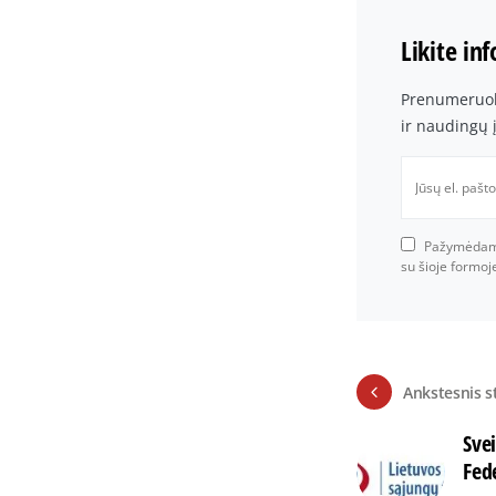
Likite in
Prenumeruoki
ir naudingų 
Pažymėdami 
su šioje formo
Ankstesnis s
Svei
Fede