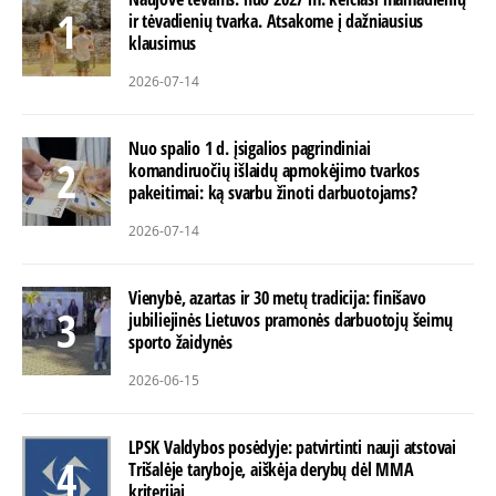
ir tėvadienių tvarka. Atsakome į dažniausius
klausimus
2026-07-14
Nuo spalio 1 d. įsigalios pagrindiniai
komandiruočių išlaidų apmokėjimo tvarkos
pakeitimai: ką svarbu žinoti darbuotojams?
2026-07-14
Vienybė, azartas ir 30 metų tradicija: finišavo
jubiliejinės Lietuvos pramonės darbuotojų šeimų
sporto žaidynės
2026-06-15
LPSK Valdybos posėdyje: patvirtinti nauji atstovai
Trišalėje taryboje, aiškėja derybų dėl MMA
kriterijai