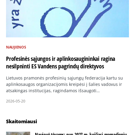
NAUJIENOS
Profesinės sąjungos ir aplinkosaugininkai ragina
nesilpninti ES Vandens pagrindų direktyvos
Lietuvos pramonės profesinių sąjungų federacija kartu su
aplinkosaugos organizacijomis kreipėsi į šalies vadovus ir
atsakingas institucijas, ragindamos išsaugoti…
2026-05-20
Skaitomiausi
Naujovė tėvams: nuo 2027 m. keičiasi mamadienių