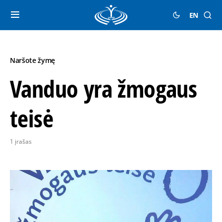
EN
Naršote žymę
Vanduo yra žmogaus
teisė
1 įrašas