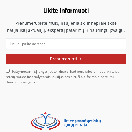
Likite informuoti
Prenumeruokite mūsų naujienlaiškį ir nepraleiskite
naujausių aktualijų, ekspertų patarimų ir naudingų įžvalgų.
Prenumeruoti
Pažymėdami šį langelį patvirtinate, kad perskaitėte ir sutinkate su
mūsų naudojimo sąlygomis, susijusiomis su šioje formoje pateiktų
duomenų saugojimu.