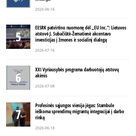
2026-06-16
EESRK patvirtino nuomonę dėl „EU Inc.“: Lietuvos
atstovė J. Subačiūtė-Žematienė akcentavo
investicijas į žmones ir socialinį dialogą
2026-07-16
XXI Vyriausybės programa darbuotojų atstovų
akimis
2026-07-08
Profesinės sąjungos vienija jėgas: Stambule
ieškoma sprendimų migrantų integracijai į darbo
rinką
2026-06-18