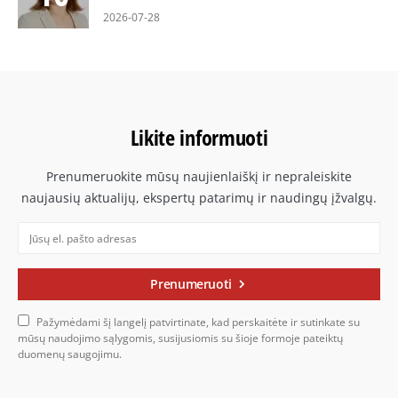
2026-07-28
Likite informuoti
Prenumeruokite mūsų naujienlaiškį ir nepraleiskite
naujausių aktualijų, ekspertų patarimų ir naudingų įžvalgų.
Prenumeruoti
Pažymėdami šį langelį patvirtinate, kad perskaitėte ir sutinkate su
mūsų naudojimo sąlygomis, susijusiomis su šioje formoje pateiktų
duomenų saugojimu.