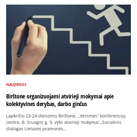
NAUJIENOS
Birštone organizuojami atvirieji mokymai apie
kolektyvines derybas, darbo ginčus
Lapkričio 23-24 dienomis Birštone, „Versmės” konferencijų
centre, B. Sruogos g. 9, vyks atvirieji mokymai „Socialinis
dialogas Lietuvos pramonės…