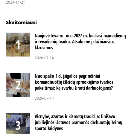
2024-11-21
Skaitomiausi
Naujovė tėvams: nuo 2027 m. keičiasi mamadienių
ir tėvadienių tvarka. Atsakome į dažniausius
klausimus
2026-07-14
Nuo spalio 1 d. įsigalios pagrindiniai
komandiruočių išlaidų apmokėjimo tvarkos
pakeitimai: ką svarbu žinoti darbuotojams?
2026-07-14
Vienybė, azartas ir 30 metų tradicija: finišavo
jubiliejinės Lietuvos pramonės darbuotojų šeimų
sporto žaidynės