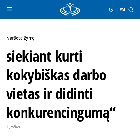
EN
Naršote žymę
siekiant kurti
kokybiškas darbo
vietas ir didinti
konkurencingumą“
1 įrašas