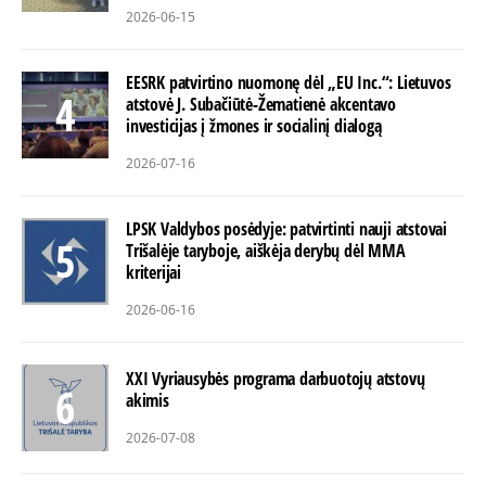
2026-06-15
EESRK patvirtino nuomonę dėl „EU Inc.“: Lietuvos
atstovė J. Subačiūtė-Žematienė akcentavo
investicijas į žmones ir socialinį dialogą
2026-07-16
LPSK Valdybos posėdyje: patvirtinti nauji atstovai
Trišalėje taryboje, aiškėja derybų dėl MMA
kriterijai
2026-06-16
XXI Vyriausybės programa darbuotojų atstovų
akimis
2026-07-08