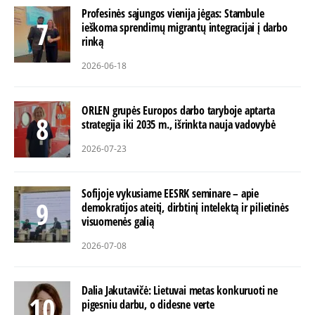
Profesinės sąjungos vienija jėgas: Stambule
ieškoma sprendimų migrantų integracijai į darbo
rinką
2026-06-18
ORLEN grupės Europos darbo taryboje aptarta
strategija iki 2035 m., išrinkta nauja vadovybė
2026-07-23
Sofijoje vykusiame EESRK seminare – apie
demokratijos ateitį, dirbtinį intelektą ir pilietinės
visuomenės galią
2026-07-08
Dalia Jakutavičė: Lietuvai metas konkuruoti ne
pigesniu darbu, o didesne verte