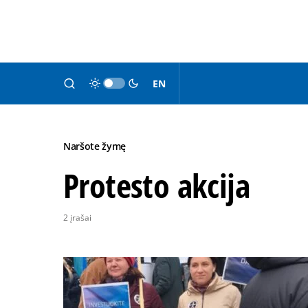
EN
Naršote žymę
Protesto akcija
2 įrašai