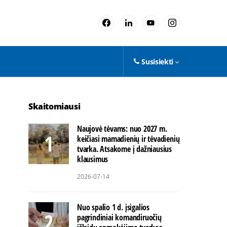
Susisiekti
Skaitomiausi
Naujovė tėvams: nuo 2027 m.
keičiasi mamadienių ir tėvadienių
tvarka. Atsakome į dažniausius
klausimus
2026-07-14
Nuo spalio 1 d. įsigalios
pagrindiniai komandiruočių