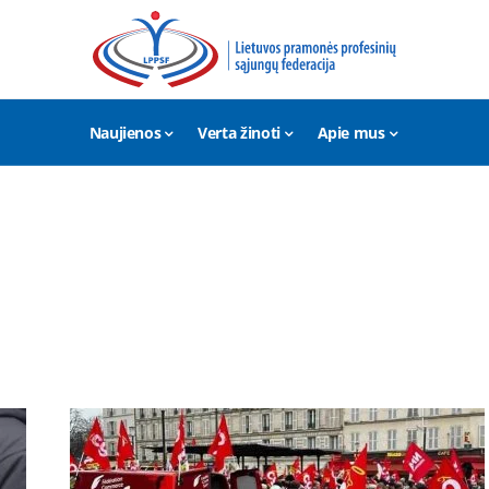
Naujienos
Verta žinoti
Apie mus