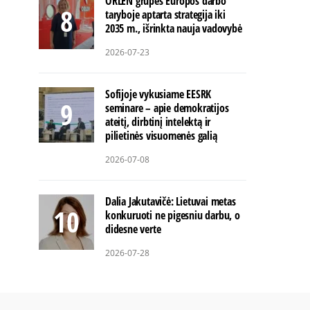
ORLEN grupės Europos darbo
taryboje aptarta strategija iki
2035 m., išrinkta nauja vadovybė
2026-07-23
Sofijoje vykusiame EESRK
seminare – apie demokratijos
ateitį, dirbtinį intelektą ir
pilietinės visuomenės galią
2026-07-08
Dalia Jakutavičė: Lietuvai metas
konkuruoti ne pigesniu darbu, o
didesne verte
2026-07-28