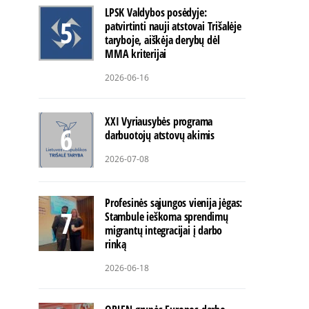
LPSK Valdybos posėdyje:
patvirtinti nauji atstovai Trišalėje
taryboje, aiškėja derybų dėl
MMA kriterijai
2026-06-16
XXI Vyriausybės programa
darbuotojų atstovų akimis
2026-07-08
Profesinės sąjungos vienija jėgas:
Stambule ieškoma sprendimų
migrantų integracijai į darbo
rinką
2026-06-18