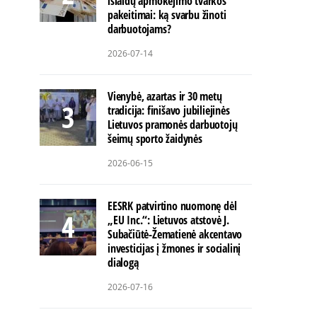
išlaidų apmokėjimo tvarkos
pakeitimai: ką svarbu žinoti
darbuotojams?
2026-07-14
Vienybė, azartas ir 30 metų
tradicija: finišavo jubiliejinės
Lietuvos pramonės darbuotojų
šeimų sporto žaidynės
2026-06-15
EESRK patvirtino nuomonę dėl
„EU Inc.“: Lietuvos atstovė J.
Subačiūtė-Žematienė akcentavo
investicijas į žmones ir socialinį
dialogą
2026-07-16