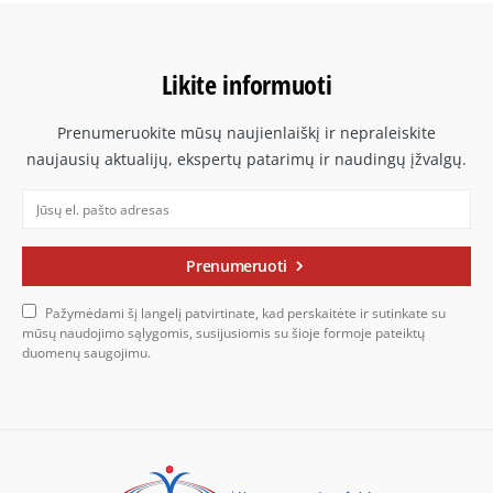
Likite informuoti
Prenumeruokite mūsų naujienlaiškį ir nepraleiskite
naujausių aktualijų, ekspertų patarimų ir naudingų įžvalgų.
Prenumeruoti
Pažymėdami šį langelį patvirtinate, kad perskaitėte ir sutinkate su
mūsų naudojimo sąlygomis, susijusiomis su šioje formoje pateiktų
duomenų saugojimu.