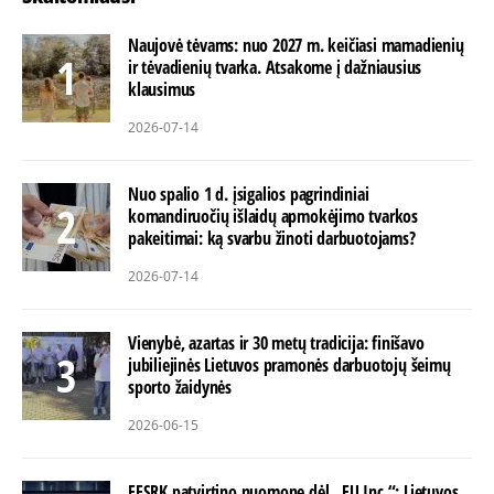
Naujovė tėvams: nuo 2027 m. keičiasi mamadienių
ir tėvadienių tvarka. Atsakome į dažniausius
klausimus
2026-07-14
Nuo spalio 1 d. įsigalios pagrindiniai
komandiruočių išlaidų apmokėjimo tvarkos
pakeitimai: ką svarbu žinoti darbuotojams?
2026-07-14
Vienybė, azartas ir 30 metų tradicija: finišavo
jubiliejinės Lietuvos pramonės darbuotojų šeimų
sporto žaidynės
2026-06-15
EESRK patvirtino nuomonę dėl „EU Inc.“: Lietuvos