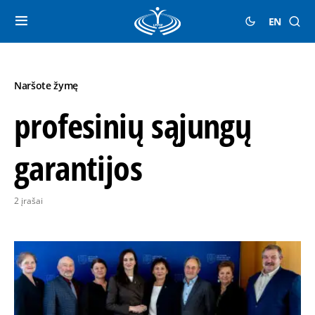
EN
Naršote žymę
profesinių sąjungų
garantijos
2 įrašai