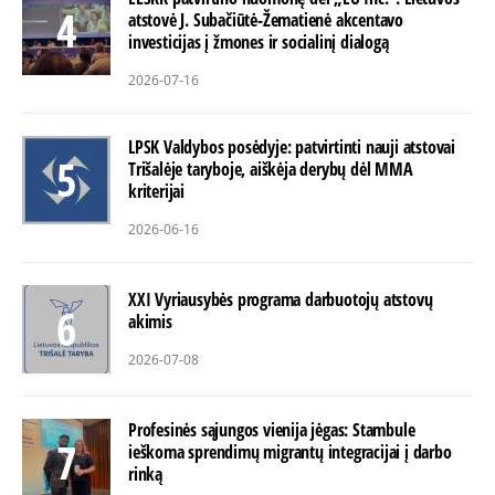
atstovė J. Subačiūtė-Žematienė akcentavo
investicijas į žmones ir socialinį dialogą
2026-07-16
LPSK Valdybos posėdyje: patvirtinti nauji atstovai
Trišalėje taryboje, aiškėja derybų dėl MMA
kriterijai
2026-06-16
XXI Vyriausybės programa darbuotojų atstovų
akimis
2026-07-08
Profesinės sąjungos vienija jėgas: Stambule
ieškoma sprendimų migrantų integracijai į darbo
rinką