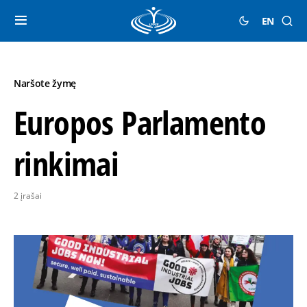
EN
Naršote žymę
Europos Parlamento
rinkimai
2 įrašai