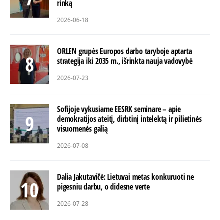
rinką
2026-06-18
ORLEN grupės Europos darbo taryboje aptarta
strategija iki 2035 m., išrinkta nauja vadovybė
2026-07-23
Sofijoje vykusiame EESRK seminare – apie
demokratijos ateitį, dirbtinį intelektą ir pilietinės
visuomenės galią
2026-07-08
Dalia Jakutavičė: Lietuvai metas konkuruoti ne
pigesniu darbu, o didesne verte
2026-07-28