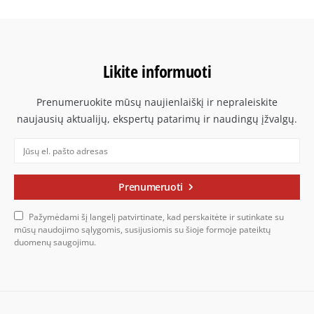
Likite informuoti
Prenumeruokite mūsų naujienlaiškį ir nepraleiskite
naujausių aktualijų, ekspertų patarimų ir naudingų įžvalgų.
Prenumeruoti
Pažymėdami šį langelį patvirtinate, kad perskaitėte ir sutinkate su
mūsų naudojimo sąlygomis, susijusiomis su šioje formoje pateiktų
duomenų saugojimu.