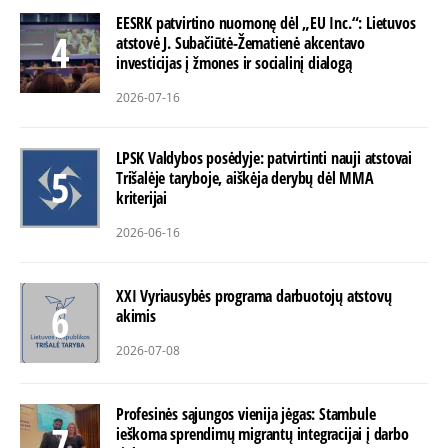
EESRK patvirtino nuomonę dėl „EU Inc.“: Lietuvos
atstovė J. Subačiūtė-Žematienė akcentavo
investicijas į žmones ir socialinį dialogą
2026-07-16
LPSK Valdybos posėdyje: patvirtinti nauji atstovai
Trišalėje taryboje, aiškėja derybų dėl MMA
kriterijai
2026-06-16
XXI Vyriausybės programa darbuotojų atstovų
akimis
2026-07-08
Profesinės sąjungos vienija jėgas: Stambule
ieškoma sprendimų migrantų integracijai į darbo