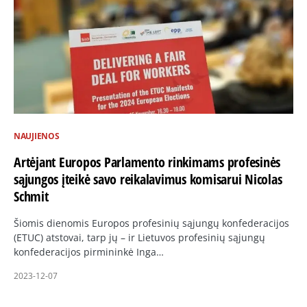
NAUJIENOS
Artėjant Europos Parlamento rinkimams profesinės
sąjungos įteikė savo reikalavimus komisarui Nicolas
Schmit
Šiomis dienomis Europos profesinių sąjungų konfederacijos
(ETUC) atstovai, tarp jų – ir Lietuvos profesinių sąjungų
konfederacijos pirmininkė Inga…
2023-12-07