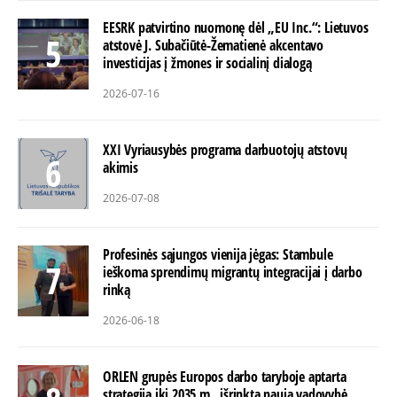
EESRK patvirtino nuomonę dėl „EU Inc.“: Lietuvos
atstovė J. Subačiūtė-Žematienė akcentavo
investicijas į žmones ir socialinį dialogą
2026-07-16
XXI Vyriausybės programa darbuotojų atstovų
akimis
2026-07-08
Profesinės sąjungos vienija jėgas: Stambule
ieškoma sprendimų migrantų integracijai į darbo
rinką
2026-06-18
ORLEN grupės Europos darbo taryboje aptarta
strategija iki 2035 m., išrinkta nauja vadovybė