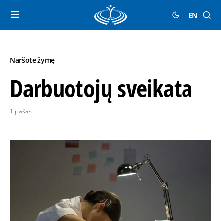
EN
Naršote žymę
Darbuotojų sveikata
1 įrašas