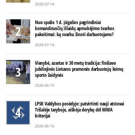
2026-07-14
Nuo spalio 1 d. įsigalios pagrindiniai
komandiruočių išlaidų apmokėjimo tvarkos
pakeitimai: ką svarbu žinoti darbuotojams?
2026-07-14
Vienybė, azartas ir 30 metų tradicija: finišavo
jubiliejinės Lietuvos pramonės darbuotojų šeimų
sporto žaidynės
2026-06-15
LPSK Valdybos posėdyje: patvirtinti nauji atstovai
Trišalėje taryboje, aiškėja derybų dėl MMA
kriterijai
2026-06-16