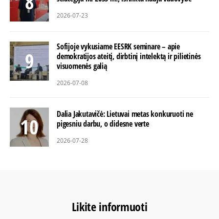
2026-07-23
Sofijoje vykusiame EESRK seminare – apie
demokratijos ateitį, dirbtinį intelektą ir pilietinės
visuomenės galią
2026-07-08
Dalia Jakutavičė: Lietuvai metas konkuruoti ne
pigesniu darbu, o didesne verte
2026-07-28
Likite informuoti