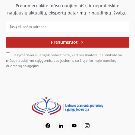
Prenumeruokite mūsų naujienlaiškį ir nepraleiskite
naujausių aktualijų, ekspertų patarimų ir naudingų įžvalgų.
Prenumeruoti
Pažymėdami šį langelį patvirtinate, kad perskaitėte ir sutinkate su
mūsų naudojimo sąlygomis, susijusiomis su šioje formoje pateiktų
duomenų saugojimu.