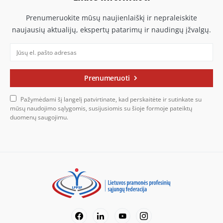
Prenumeruokite mūsų naujienlaiškį ir nepraleiskite
naujausių aktualijų, ekspertų patarimų ir naudingų įžvalgų.
Prenumeruoti
Pažymėdami šį langelį patvirtinate, kad perskaitėte ir sutinkate su
mūsų naudojimo sąlygomis, susijusiomis su šioje formoje pateiktų
duomenų saugojimu.