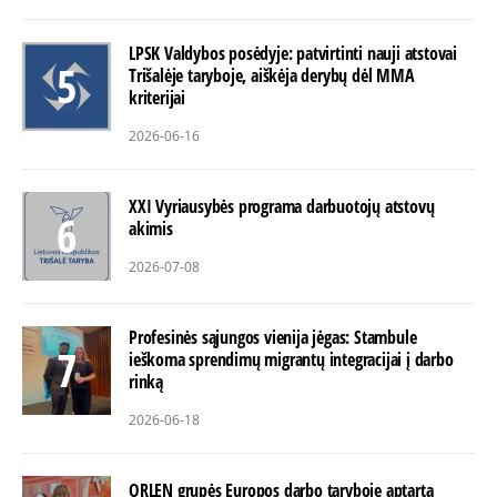
LPSK Valdybos posėdyje: patvirtinti nauji atstovai
Trišalėje taryboje, aiškėja derybų dėl MMA
kriterijai
2026-06-16
XXI Vyriausybės programa darbuotojų atstovų
akimis
2026-07-08
Profesinės sąjungos vienija jėgas: Stambule
ieškoma sprendimų migrantų integracijai į darbo
rinką
2026-06-18
ORLEN grupės Europos darbo taryboje aptarta