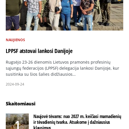
NAUJIENOS
LPPSF atstovai lankosi Danijoje
Rugsėjo 23-26 dienomis Lietuvos pramonės profesinių
sąjungų federacijos (LPPSF) delegacija lankosi Danijoje, kur
susitinka su šios šalies didžiausios…
2024-09-24
Skaitomiausi
Naujovė tėvams: nuo 2027 m. keičiasi mamadienių
ir tėvadienių tvarka. Atsakome į dažniausius
klausimus