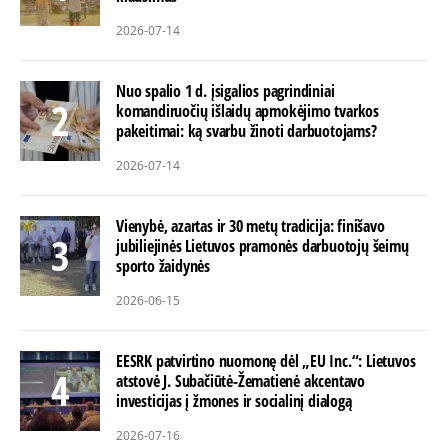
2026-07-14
Nuo spalio 1 d. įsigalios pagrindiniai
komandiruočių išlaidų apmokėjimo tvarkos
pakeitimai: ką svarbu žinoti darbuotojams?
2026-07-14
Vienybė, azartas ir 30 metų tradicija: finišavo
jubiliejinės Lietuvos pramonės darbuotojų šeimų
sporto žaidynės
2026-06-15
EESRK patvirtino nuomonę dėl „EU Inc.“: Lietuvos
atstovė J. Subačiūtė-Žematienė akcentavo
investicijas į žmones ir socialinį dialogą
2026-07-16