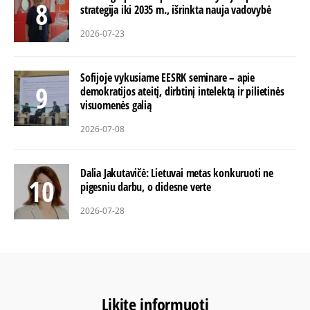
strategija iki 2035 m., išrinkta nauja vadovybė
2026-07-23
Sofijoje vykusiame EESRK seminare – apie
demokratijos ateitį, dirbtinį intelektą ir pilietinės
visuomenės galią
2026-07-08
Dalia Jakutavičė: Lietuvai metas konkuruoti ne
pigesniu darbu, o didesne verte
2026-07-28
Likite informuoti