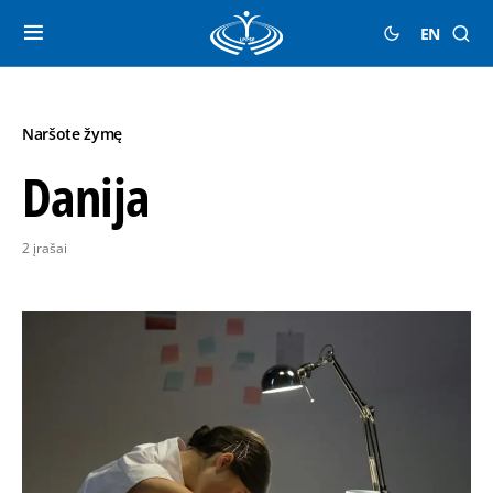
EN
Naršote žymę
Danija
2 įrašai