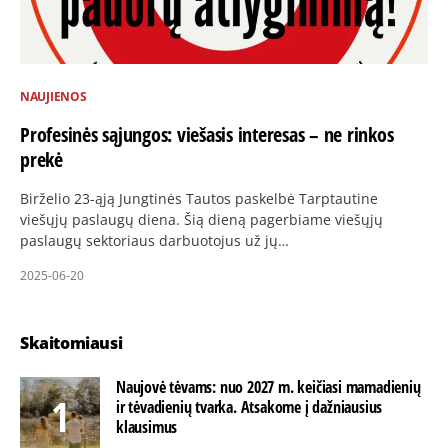
NAUJIENOS
Profesinės sąjungos: viešasis interesas – ne rinkos
prekė
Birželio 23-ąją Jungtinės Tautos paskelbė Tarptautine
viešųjų paslaugų diena. Šią dieną pagerbiame viešųjų
paslaugų sektoriaus darbuotojus už jų…
2025-06-20
Skaitomiausi
Naujovė tėvams: nuo 2027 m. keičiasi mamadienių
ir tėvadienių tvarka. Atsakome į dažniausius
klausimus