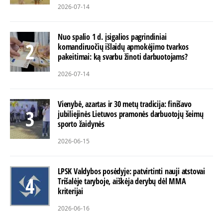
2026-07-14
Nuo spalio 1 d. įsigalios pagrindiniai
komandiruočių išlaidų apmokėjimo tvarkos
pakeitimai: ką svarbu žinoti darbuotojams?
2026-07-14
Vienybė, azartas ir 30 metų tradicija: finišavo
jubiliejinės Lietuvos pramonės darbuotojų šeimų
sporto žaidynės
2026-06-15
LPSK Valdybos posėdyje: patvirtinti nauji atstovai
Trišalėje taryboje, aiškėja derybų dėl MMA
kriterijai
2026-06-16