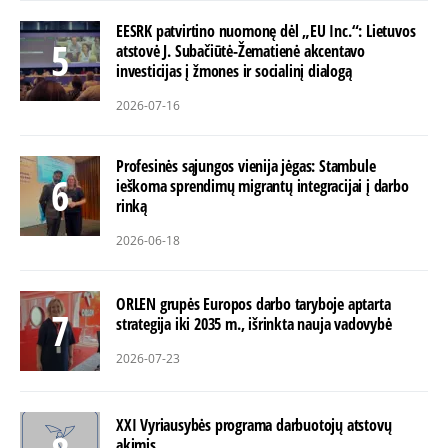
EESRK patvirtino nuomonę dėl „EU Inc.“: Lietuvos
atstovė J. Subačiūtė-Žematienė akcentavo
investicijas į žmones ir socialinį dialogą
2026-07-16
Profesinės sąjungos vienija jėgas: Stambule
ieškoma sprendimų migrantų integracijai į darbo
rinką
2026-06-18
ORLEN grupės Europos darbo taryboje aptarta
strategija iki 2035 m., išrinkta nauja vadovybė
2026-07-23
XXI Vyriausybės programa darbuotojų atstovų
akimis