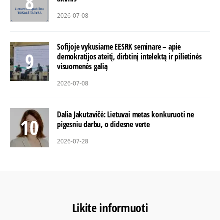
2026-07-08
Sofijoje vykusiame EESRK seminare – apie
demokratijos ateitį, dirbtinį intelektą ir pilietinės
visuomenės galią
2026-07-08
Dalia Jakutavičė: Lietuvai metas konkuruoti ne
pigesniu darbu, o didesne verte
2026-07-28
Likite informuoti