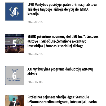
LPSK Valdybos posėdyje: patvirtinti nauji atstovai
Trišalėje taryboje, aiškėja derybų dėl MMA
kriterijai
2026-06-16
EESRK patvirtino nuomonę dėl „EU Inc.“: Lietuvos
atstovė J. Subačiūtė-Žematienė akcentavo
investicijas į žmones ir socialinį dialogą
2026-07-16
XXI Vyriausybės programa darbuotojų atstovų
akimis
2026-07-08
Profesinės sąjungos vienija jėgas: Stambule
ieškoma sprendimų migrantų integracijai į darbo