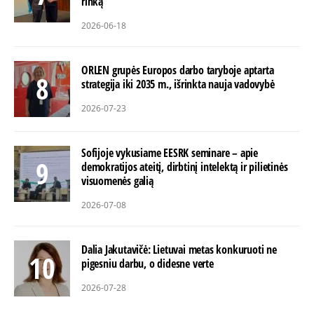
rinką
2026-06-18
ORLEN grupės Europos darbo taryboje aptarta
strategija iki 2035 m., išrinkta nauja vadovybė
2026-07-23
Sofijoje vykusiame EESRK seminare – apie
demokratijos ateitį, dirbtinį intelektą ir pilietinės
visuomenės galią
2026-07-08
Dalia Jakutavičė: Lietuvai metas konkuruoti ne
pigesniu darbu, o didesne verte
2026-07-28