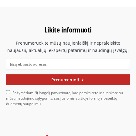
Likite informuoti
Prenumeruokite mūsų naujienlaiškį ir nepraleiskite
naujausių aktualijų, ekspertų patarimų ir naudingų įžvalgų.
Prenumeruoti
Pažymėdami šį langelį patvirtinate, kad perskaitėte ir sutinkate su
mūsų naudojimo sąlygomis, susijusiomis su šioje formoje pateiktų
duomenų saugojimu.