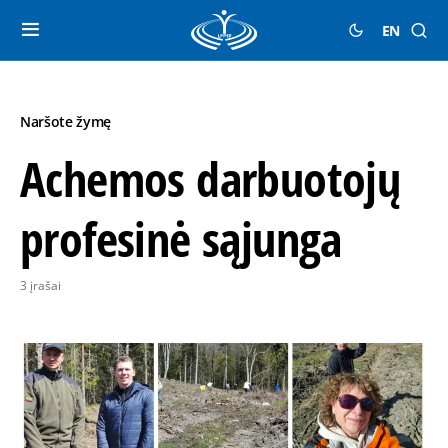
EN
Naršote žymę
Achemos darbuotojų
profesinė sąjunga
3 įrašai