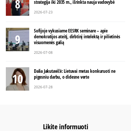
strategija iki 2035 m., išrinkta nauja vadovybė
2026-07-23
Sofijoje vykusiame EESRK seminare – apie
demokratijos ateitį, dirbtinį intelektą ir pilietinės
visuomenės galią
2026-07-08
Dalia Jakutavičė: Lietuvai metas konkuruoti ne
pigesniu darbu, o didesne verte
2026-07-28
Likite informuoti