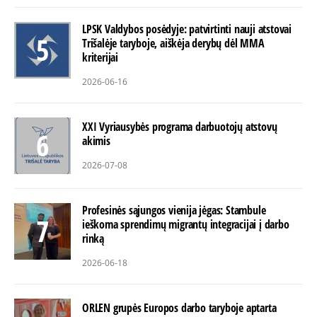
LPSK Valdybos posėdyje: patvirtinti nauji atstovai
Trišalėje taryboje, aiškėja derybų dėl MMA
kriterijai
2026-06-16
XXI Vyriausybės programa darbuotojų atstovų
akimis
2026-07-08
Profesinės sąjungos vienija jėgas: Stambule
ieškoma sprendimų migrantų integracijai į darbo
rinką
2026-06-18
ORLEN grupės Europos darbo taryboje aptarta