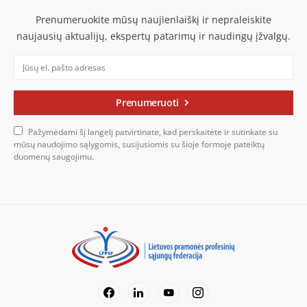
Prenumeruokite mūsų naujienlaiškį ir nepraleiskite
naujausių aktualijų, ekspertų patarimų ir naudingų įžvalgų.
Prenumeruoti
Pažymėdami šį langelį patvirtinate, kad perskaitėte ir sutinkate su
mūsų naudojimo sąlygomis, susijusiomis su šioje formoje pateiktų
duomenų saugojimu.