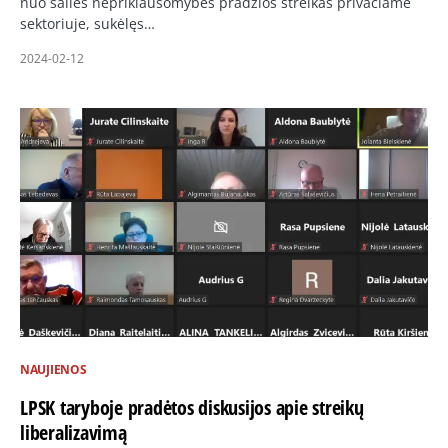
nuo šalies nepriklausomybės pradžios streikas privačiame
sektoriuje, sukėlęs…
2024-02-12
NAUJIENOS
LPSK taryboje pradėtos diskusijos apie streikų
liberalizavimą