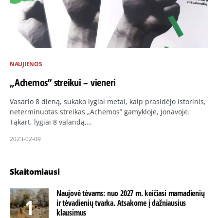
NAUJIENOS
„Achemos” streikui – vieneri
Vasario 8 dieną, sukako lygiai metai, kaip prasidėjo istorinis,
neterminuotas streikas „Achemos” gamykloje, Jonavoje.
Tąkart, lygiai 8 valandą,…
2023-02-09
Skaitomiausi
Naujovė tėvams: nuo 2027 m. keičiasi mamadienių
ir tėvadienių tvarka. Atsakome į dažniausius
klausimus