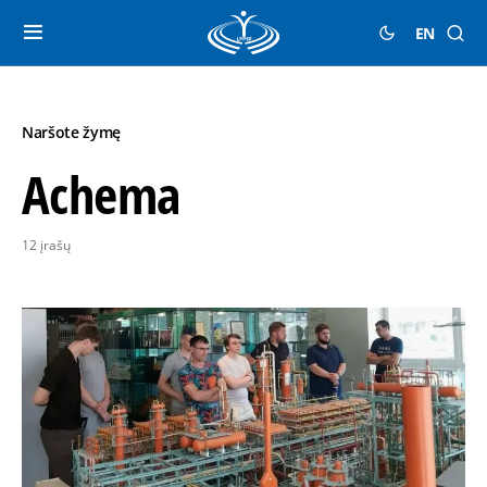
EN
Naršote žymę
Achema
12 įrašų