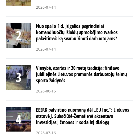
2026-07-14
Nuo spalio 1 d. įsigalios pagrindiniai
komandiruočių išlaidų apmokėjimo tvarkos
pakeitimai: ką svarbu žinoti darbuotojams?
2026-07-14
Vienybė, azartas ir 30 metų tradicija: finišavo
jubiliejinės Lietuvos pramonės darbuotojų šeimų
sporto žaidynės
2026-06-15
EESRK patvirtino nuomonę dėl „EU Inc.“: Lietuvos
atstovė J. Subačiūtė-Žematienė akcentavo
investicijas į žmones ir socialinį dialogą
2026-07-16