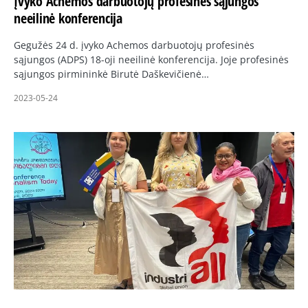
Įvyko Achemos darbuotojų profesinės sąjungos
neeilinė konferencija
Gegužės 24 d. įvyko Achemos darbuotojų profesinės
sąjungos (ADPS) 18-oji neeilinė konferencija. Joje profesinės
sąjungos pirmininkė Birutė Daškevičienė…
2023-05-24