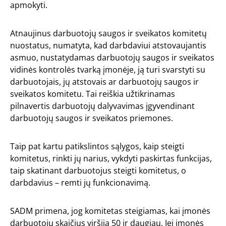
apmokyti.
Atnaujinus darbuotojų saugos ir sveikatos komitetų
nuostatus, numatyta, kad darbdaviui atstovaujantis
asmuo, nustatydamas darbuotojų saugos ir sveikatos
vidinės kontrolės tvarką įmonėje, ją turi svarstyti su
darbuotojais, jų atstovais ar darbuotojų saugos ir
sveikatos komitetu. Tai reiškia užtikrinamas
pilnavertis darbuotojų dalyvavimas įgyvendinant
darbuotojų saugos ir sveikatos priemones.
Taip pat kartu patikslintos sąlygos, kaip steigti
komitetus, rinkti jų narius, vykdyti paskirtas funkcijas,
taip skatinant darbuotojus steigti komitetus, o
darbdavius – remti jų funkcionavimą.
SADM primena, jog komitetas steigiamas, kai įmonės
darbuotojų skaičius viršija 50 ir daugiau. Jei įmonės