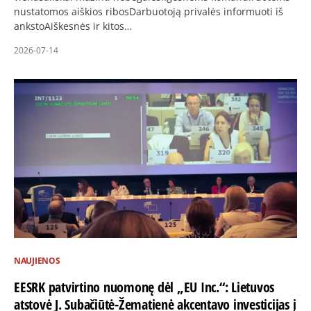
nustatomos aiškios ribosDarbuotoją privalės informuoti iš
ankstoAiškesnės ir kitos…
2026-07-14
NAUJIENOS
EESRK patvirtino nuomonę dėl „EU Inc.“: Lietuvos
atstovė J. Subačiūtė-Žematienė akcentavo investicijas į