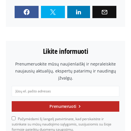
Likite informuoti
Prenumeruokite mūsų naujienlaiškį ir nepraleiskite
naujausių aktualijų, ekspertų patarimų ir naudingų
įžvalgų.
Prenumeruoti
Pažymėdami šį langelį patvirtinate, kad perskaitėte ir
sutinkate su mūsų naudojimo sąlygomis, susijusiomis su šioje
formoje pateiktų duomenų saugojimu.