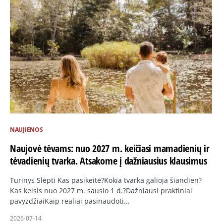
NAUJIENOS
Naujovė tėvams: nuo 2027 m. keičiasi mamadienių ir
tėvadienių tvarka. Atsakome į dažniausius klausimus
Turinys Slėpti Kas pasikeitė?Kokia tvarka galioja šiandien?
Kas keisis nuo 2027 m. sausio 1 d.?Dažniausi praktiniai
pavyzdžiaiKaip realiai pasinaudoti…
2026-07-14