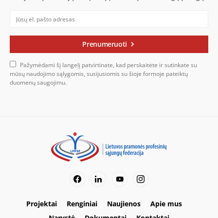
Prenumeruoti
Pažymėdami šį langelį patvirtinate, kad perskaitėte ir sutinkate su
mūsų naudojimo sąlygomis, susijusiomis su šioje formoje pateiktų
duomenų saugojimu.
Projektai
Renginiai
Naujienos
Apie mus
Narystė
Dokumentai
Kontaktai