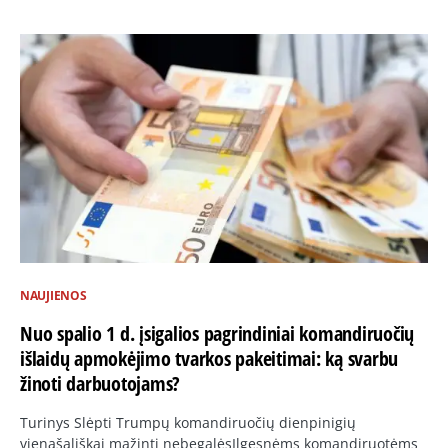
NAUJIENOS
Nuo spalio 1 d. įsigalios pagrindiniai komandiruočių
išlaidų apmokėjimo tvarkos pakeitimai: ką svarbu
žinoti darbuotojams?
Turinys Slėpti Trumpų komandiruočių dienpinigių
vienašališkai mažinti nebegalėsIlgesnėms komandiruotėms