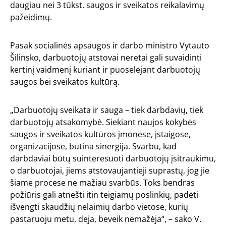
daugiau nei 3 tūkst. saugos ir sveikatos reikalavimų
pažeidimų.
Pasak socialinės apsaugos ir darbo ministro Vytauto
Šilinsko, darbuotojų atstovai neretai gali suvaidinti
kertinį vaidmenį kuriant ir puoselėjant darbuotojų
saugos bei sveikatos kultūrą.
„Darbuotojų sveikata ir sauga – tiek darbdavių, tiek
darbuotojų atsakomybė. Siekiant naujos kokybės
saugos ir sveikatos kultūros įmonėse, įstaigose,
organizacijose, būtina sinergija. Svarbu, kad
darbdaviai būtų suinteresuoti darbuotojų įsitraukimu,
o darbuotojai, jiems atstovaujantieji suprastų, jog jie
šiame procese ne mažiau svarbūs. Toks bendras
požiūris gali atnešti itin teigiamų poslinkių, padėti
išvengti skaudžių nelaimių darbo vietose, kurių
pastaruoju metu, deja, beveik nemažėja“, – sako V.