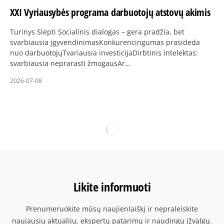
XXI Vyriausybės programa darbuotojų atstovų akimis
Turinys Slėpti Socialinis dialogas – gera pradžia, bet
svarbiausia įgyvendinimasKonkurencingumas prasideda
nuo darbuotojųTvariausia investicijaDirbtinis intelektas:
svarbiausia neprarasti žmogausAr…
2026-07-08
Likite informuoti
Prenumeruokite mūsų naujienlaiškį ir nepraleiskite
naujausių aktualijų, ekspertų patarimų ir naudingų įžvalgų.