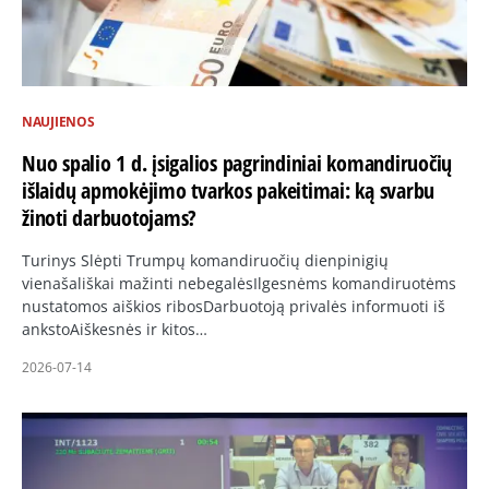
NAUJIENOS
Nuo spalio 1 d. įsigalios pagrindiniai komandiruočių
išlaidų apmokėjimo tvarkos pakeitimai: ką svarbu
žinoti darbuotojams?
Turinys Slėpti Trumpų komandiruočių dienpinigių
vienašališkai mažinti nebegalėsIlgesnėms komandiruotėms
nustatomos aiškios ribosDarbuotoją privalės informuoti iš
ankstoAiškesnės ir kitos…
2026-07-14