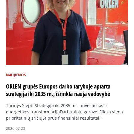
NAUJIENOS
ORLEN grupės Europos darbo taryboje aptarta
strategija iki 2035 m., išrinkta nauja vadovybė
Turinys Slėpti Strategija iki 2035 m. – investicijos ir
energetikos transformacijaDarbuotojų gerovė išlieka viena
prioritetinių sričiųStiprūs finansiniai rezultatai…
2026-07-23