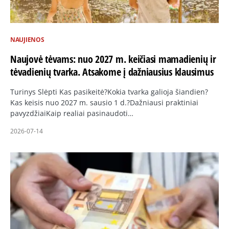
NAUJIENOS
Naujovė tėvams: nuo 2027 m. keičiasi mamadienių ir
tėvadienių tvarka. Atsakome į dažniausius klausimus
Turinys Slėpti Kas pasikeitė?Kokia tvarka galioja šiandien?
Kas keisis nuo 2027 m. sausio 1 d.?Dažniausi praktiniai
pavyzdžiaiKaip realiai pasinaudoti…
2026-07-14