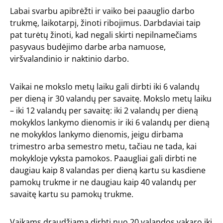
Labai svarbu apibrėžti ir vaiko bei paauglio darbo
trukmę, laikotarpį, žinoti ribojimus. Darbdaviai taip
pat turėtų žinoti, kad negali skirti nepilnamečiams
pasyvaus budėjimo darbe arba namuose,
viršvalandinio ir naktinio darbo.
Vaikai ne mokslo metų laiku gali dirbti iki 6 valandų
per dieną ir 30 valandų per savaitę. Mokslo metų laiku
– iki 12 valandų per savaitę: iki 2 valandų per dieną
mokyklos lankymo dienomis ir iki 6 valandų per dieną
ne mokyklos lankymo dienomis, jeigu dirbama
trimestro arba semestro metu, tačiau ne tada, kai
mokykloje vyksta pamokos. Paaugliai gali dirbti ne
daugiau kaip 8 valandas per dieną kartu su kasdiene
pamokų trukme ir ne daugiau kaip 40 valandų per
savaitę kartu su pamokų trukme.
Vaikams draudžiama dirbti nuo 20 valandos vakaro iki