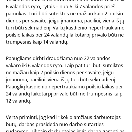
6 valandos ryto, rytais – nuo 6 iki 7 valandos prieš
pamokas. Turi būti suteiktos ne mažiau kaip 2 poilsio
dienos per savaitę, jeigu įmanoma, paeiliui, viena iš jų
turi būti sekmadienį. Vaikų kasdienio nepertraukiamo
poilsio laikas per 24 valandų laikotarpį privalo būti ne
trumpesnis kaip 14 valandų.
Paaugliams dirbti draudžiama nuo 22 valandos
vakaro iki 6 valandos ryto. Taip pat turi būti suteiktos
ne mažiau kaip 2 poilsio dienos per savaitę, jeigu
įmanoma, paeiliui, viena iš jų turi būti sekmadienį.
Paauglių kasdienio nepertraukiamo poilsio laikas per
24 valandų laikotarpį privalo būti ne trumpesnis kaip
12 valandų.
Verta priminti, jog kad ir kokio amžiaus darbuotojas
būtų, darbas prasideda nuo darbo sutarties
sudarymo. Tik taip darbuotojas įgyja darbo garantijas