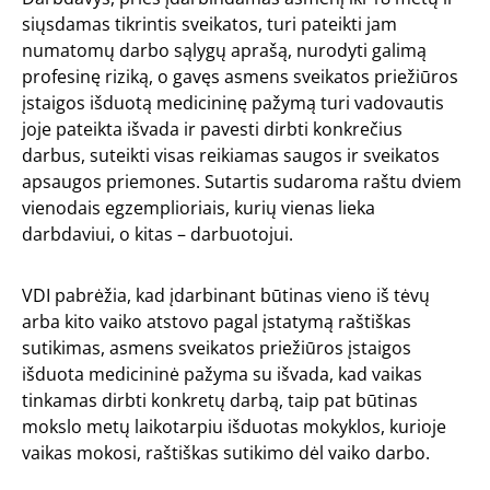
siųsdamas tikrintis sveikatos, turi pateikti jam
numatomų darbo sąlygų aprašą, nurodyti galimą
profesinę riziką, o gavęs asmens sveikatos priežiūros
įstaigos išduotą medicininę pažymą turi vadovautis
joje pateikta išvada ir pavesti dirbti konkrečius
darbus, suteikti visas reikiamas saugos ir sveikatos
apsaugos priemones. Sutartis sudaroma raštu dviem
vienodais egzemplioriais, kurių vienas lieka
darbdaviui, o kitas – darbuotojui.
VDI pabrėžia, kad įdarbinant būtinas vieno iš tėvų
arba kito vaiko atstovo pagal įstatymą raštiškas
sutikimas, asmens sveikatos priežiūros įstaigos
išduota medicininė pažyma su išvada, kad vaikas
tinkamas dirbti konkretų darbą, taip pat būtinas
mokslo metų laikotarpiu išduotas mokyklos, kurioje
vaikas mokosi, raštiškas sutikimo dėl vaiko darbo.