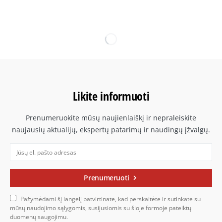
Likite informuoti
Prenumeruokite mūsų naujienlaiškį ir nepraleiskite
naujausių aktualijų, ekspertų patarimų ir naudingų įžvalgų.
Prenumeruoti
Pažymėdami šį langelį patvirtinate, kad perskaitėte ir sutinkate su
mūsų naudojimo sąlygomis, susijusiomis su šioje formoje pateiktų
duomenų saugojimu.