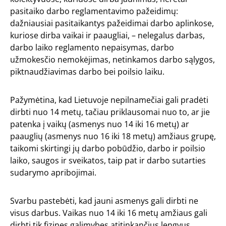
pasitaiko darbo reglamentavimo pažeidimų:
dažniausiai pasitaikantys pažeidimai darbo aplinkose,
kuriose dirba vaikai ir paaugliai, – nelegalus darbas,
darbo laiko reglamento nepaisymas, darbo
užmokesčio nemokėjimas, netinkamos darbo sąlygos,
piktnaudžiavimas darbo bei poilsio laiku.
Pažymėtina, kad Lietuvoje nepilnamečiai gali pradėti
dirbti nuo 14 metų, tačiau priklausomai nuo to, ar jie
patenka į vaikų (asmenys nuo 14 iki 16 metų) ar
paauglių (asmenys nuo 16 iki 18 metų) amžiaus grupę,
taikomi skirtingi jų darbo pobūdžio, darbo ir poilsio
laiko, saugos ir sveikatos, taip pat ir darbo sutarties
sudarymo apribojimai.
Svarbu pastebėti, kad jauni asmenys gali dirbti ne
visus darbus. Vaikas nuo 14 iki 16 metų amžiaus gali
dirbti tik fizines galimybes atitinkančius lengvus