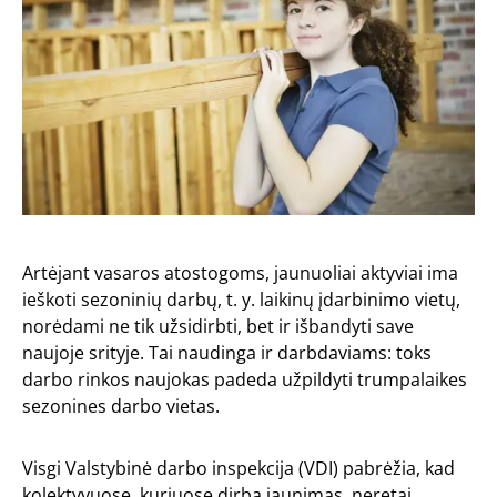
Artėjant vasaros atostogoms, jaunuoliai aktyviai ima
ieškoti sezoninių darbų, t. y. laikinų įdarbinimo vietų,
norėdami ne tik užsidirbti, bet ir išbandyti save
naujoje srityje. Tai naudinga ir darbdaviams: toks
darbo rinkos naujokas padeda užpildyti trumpalaikes
sezonines darbo vietas.
Visgi Valstybinė darbo inspekcija (VDI) pabrėžia, kad
kolektyvuose, kuriuose dirba jaunimas, neretai