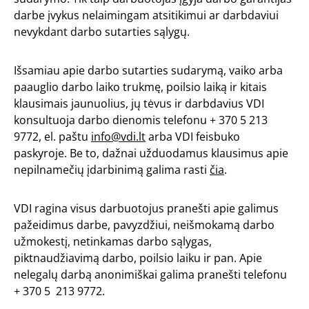
darbe įvykus nelaimingam atsitikimui ar darbdaviui
nevykdant darbo sutarties sąlygų.
Išsamiau apie darbo sutarties sudarymą, vaiko arba
paauglio darbo laiko trukmę, poilsio laiką ir kitais
klausimais jaunuolius, jų tėvus ir darbdavius VDI
konsultuoja darbo dienomis telefonu + 370 5 213
9772, el. paštu
info@vdi.lt
arba VDI feisbuko
paskyroje. Be to, dažnai užduodamus klausimus apie
nepilnamečių įdarbinimą galima rasti
čia
.
VDI ragina visus darbuotojus pranešti apie galimus
pažeidimus darbe, pavyzdžiui, neišmokamą darbo
užmokestį, netinkamas darbo sąlygas,
piktnaudžiavimą darbo, poilsio laiku ir pan. Apie
nelegalų darbą anonimiškai galima pranešti telefonu
+ 370 5 213 9772.