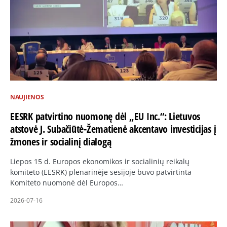
NAUJIENOS
EESRK patvirtino nuomonę dėl „EU Inc.“: Lietuvos
atstovė J. Subačiūtė-Žematienė akcentavo investicijas į
žmones ir socialinį dialogą
Liepos 15 d. Europos ekonomikos ir socialinių reikalų
komiteto (EESRK) plenarinėje sesijoje buvo patvirtinta
Komiteto nuomonė dėl Europos…
2026-07-16