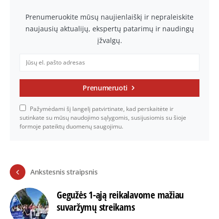
Prenumeruokite mūsų naujienlaiškį ir nepraleiskite
naujausių aktualijų, ekspertų patarimų ir naudingų
įžvalgų.
Prenumeruoti
Pažymėdami šį langelį patvirtinate, kad perskaitėte ir
sutinkate su mūsų naudojimo sąlygomis, susijusiomis su šioje
formoje pateiktų duomenų saugojimu.
Ankstesnis straipsnis
Gegužės 1-ąją reikalavome mažiau
suvaržymų streikams