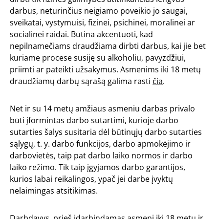
darbus, neturinčius neigiamo poveikio jo saugai,
sveikatai, vystymuisi, fizinei, psichinei, moralinei ar
socialinei raidai. Būtina akcentuoti, kad
nepilnamečiams draudžiama dirbti darbus, kai jie bet
kuriame procese susiję su alkoholiu, pavyzdžiui,
priimti ar pateikti užsakymus. Asmenims iki 18 metų
draudžiamų darbų sąrašą galima rasti
čia
.
Net ir su 14 metų amžiaus asmeniu darbas privalo
būti įformintas darbo sutartimi, kurioje darbo
sutarties šalys susitaria dėl būtinųjų darbo sutarties
sąlygų, t. y. darbo funkcijos, darbo apmokėjimo ir
darbovietės, taip pat darbo laiko normos ir darbo
laiko režimo. Tik taip įgyjamos darbo garantijos,
kurios labai reikalingos, ypač jei darbe įvyktų
nelaimingas atsitikimas.
Darbdavys, prieš įdarbindamas asmenį iki 18 metų ir