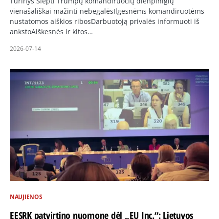
Turinys Slėpti Trumpų komandiruočių dienpinigių
vienašališkai mažinti nebegalėsIlgesnėms komandiruotėms
nustatomos aiškios ribosDarbuotoją privalės informuoti iš
ankstoAiškesnės ir kitos…
2026-07-14
NAUJIENOS
EESRK patvirtino nuomonę dėl „EU Inc.“: Lietuvos