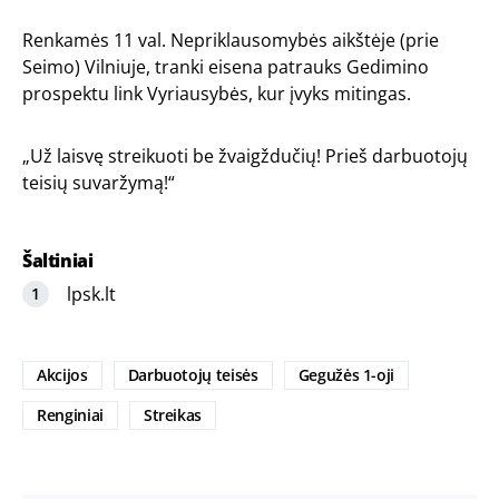
Renkamės 11 val. Nepriklausomybės aikštėje (prie
Seimo) Vilniuje, tranki eisena patrauks Gedimino
prospektu link Vyriausybės, kur įvyks mitingas.
„Už laisvę streikuoti be žvaigždučių! Prieš darbuotojų
teisių suvaržymą!“
Šaltiniai
lpsk.lt
Akcijos
Darbuotojų teisės
Gegužės 1-oji
Renginiai
Streikas