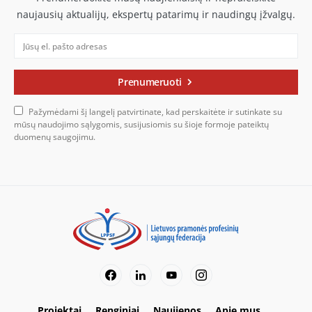
naujausių aktualijų, ekspertų patarimų ir naudingų įžvalgų.
Prenumeruoti
Pažymėdami šį langelį patvirtinate, kad perskaitėte ir sutinkate su
mūsų naudojimo sąlygomis, susijusiomis su šioje formoje pateiktų
duomenų saugojimu.
Projektai
Renginiai
Naujienos
Apie mus