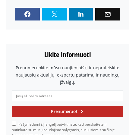
Likite informuoti
Prenumeruokite mūsų naujienlaiškį ir nepraleiskite
naujausių aktualijų, ekspertų patarimų ir naudingų
įžvalgų.
Prenumeruoti
Pažymėdami šį langelį patvirtinate, kad perskaitėte ir
sutinkate su mūsų naudojimo sąlygomis, susijusiomis su šioje