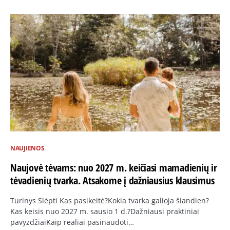
NAUJIENOS
Naujovė tėvams: nuo 2027 m. keičiasi mamadienių ir
tėvadienių tvarka. Atsakome į dažniausius klausimus
Turinys Slėpti Kas pasikeitė?Kokia tvarka galioja šiandien?
Kas keisis nuo 2027 m. sausio 1 d.?Dažniausi praktiniai
pavyzdžiaiKaip realiai pasinaudoti…