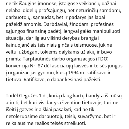
ne tik išaugins įmonėse, įstaigose veikiančių dažnai
nelabai didelių profsąjungų, net neturinčių samdomų
darbuotojų, sąnaudas, bet ir padarys jas labai
pažeidžiamomis. Darbdaviai, žinodami profesinės
sąjungos finansinę padėtį, lengvai galės manipuliuoti
situacija, dar ilgiau vilkinti derybas brangiai
kainuojančiais teisiniais ginčais teismuose. Juk ne
veltui užbėgant tokiems dalykams už akių ir buvo
priimta Tarptautinės darbo organizacijos (TDO)
konvencija Nr. 87 dėl asociacijų laisvės ir teisės jungtis
į organizacijas gynimo, kurią 1994 m. ratifikavo ir
Lietuva. Ratifikavo, o dabar kėsinasi pažeisti.
Todėl Gegužės 1 d., kurią daug kartų bandyta iš mūsų
atimti, bet kuri vis dar yra šventinė Lietuvoje, turime
išeiti į gatves ir aiškiai pasakyti, kad ne tik
netoleruosime darbuotojų teisių suvaržymo, bet ir
reikalausime realios teisės streikuoti.