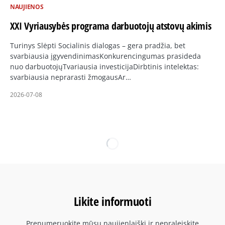
NAUJIENOS
XXI Vyriausybės programa darbuotojų atstovų akimis
Turinys Slėpti Socialinis dialogas – gera pradžia, bet
svarbiausia įgyvendinimasKonkurencingumas prasideda
nuo darbuotojųTvariausia investicijaDirbtinis intelektas:
svarbiausia neprarasti žmogausAr…
2026-07-08
Likite informuoti
Prenumeruokite mūsų naujienlaiškį ir nepraleiskite