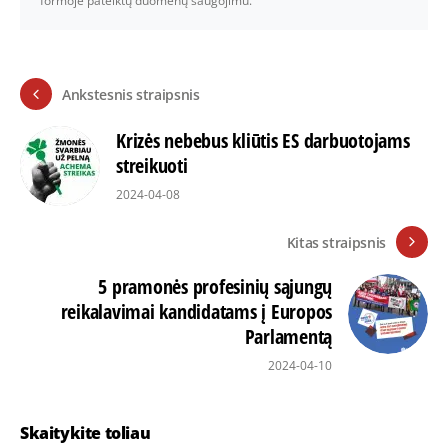
formoje pateiktų duomenų saugojimu.
Ankstesnis straipsnis
Krizės nebebus kliūtis ES darbuotojams
streikuoti
2024-04-08
Kitas straipsnis
5 pramonės profesinių sąjungų
reikalavimai kandidatams į Europos
Parlamentą
2024-04-10
Skaitykite toliau