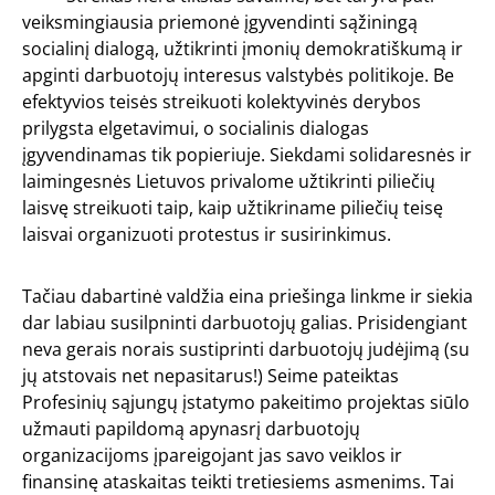
veiksmingiausia priemonė įgyvendinti sąžiningą
socialinį dialogą, užtikrinti įmonių demokratiškumą ir
apginti darbuotojų interesus valstybės politikoje. Be
efektyvios teisės streikuoti kolektyvinės derybos
prilygsta elgetavimui, o socialinis dialogas
įgyvendinamas tik popieriuje. Siekdami solidaresnės ir
laimingesnės Lietuvos privalome užtikrinti piliečių
laisvę streikuoti taip, kaip užtikriname piliečių teisę
laisvai organizuoti protestus ir susirinkimus.
Tačiau dabartinė valdžia eina priešinga linkme ir siekia
dar labiau susilpninti darbuotojų galias. Prisidengiant
neva gerais norais sustiprinti darbuotojų judėjimą (su
jų atstovais net nepasitarus!) Seime pateiktas
Profesinių sąjungų įstatymo pakeitimo projektas siūlo
užmauti papildomą apynasrį darbuotojų
organizacijoms įpareigojant jas savo veiklos ir
finansinę ataskaitas teikti tretiesiems asmenims. Tai