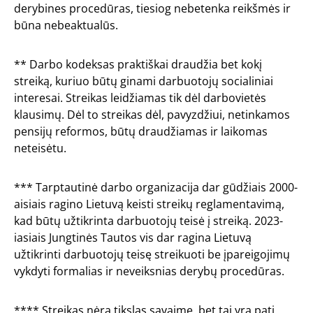
derybines procedūras, tiesiog nebetenka reikšmės ir
būna nebeaktualūs.
** Darbo kodeksas praktiškai draudžia bet kokį
streiką, kuriuo būtų ginami darbuotojų socialiniai
interesai. Streikas leidžiamas tik dėl darbovietės
klausimų. Dėl to streikas dėl, pavyzdžiui, netinkamos
pensijų reformos, būtų draudžiamas ir laikomas
neteisėtu.
*** Tarptautinė darbo organizacija dar gūdžiais 2000-
aisiais ragino Lietuvą keisti streikų reglamentavimą,
kad būtų užtikrinta darbuotojų teisė į streiką. 2023-
iasiais Jungtinės Tautos vis dar ragina Lietuvą
užtikrinti darbuotojų teisę streikuoti be įpareigojimų
vykdyti formalias ir neveiksnias derybų procedūras.
**** Streikas nėra tikslas savaime, bet tai yra pati