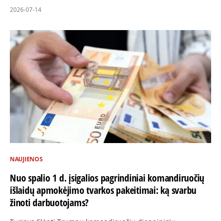
2026-07-14
NAUJIENOS
Nuo spalio 1 d. įsigalios pagrindiniai komandiruočių
išlaidų apmokėjimo tvarkos pakeitimai: ką svarbu
žinoti darbuotojams?