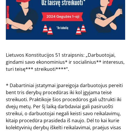
Lietuvos Konstitucijos 51 straipsnis: „Darbuotojai,
gindami savo ekonominius* ir socialinius** interesus,
turi teisę*** streikuoti****“.
* Dabartiniai įstatymai įpareigoja darbuotojus pereiti
bent tris derybų procedūras iki kol įgyjama teisė
streikuoti. Praktikoje šios procedūros gali užtrukti iki
dvejų metų. Per šį laiką darbdaviai gali pasiruošti
streikui, o darbuotojai negali keisti savo reikalavimų,
kitaip procedūra prasideda iš naujo. Dėl to kai kurie
kolektyvinių derybų iškelti reikalavimai, praėjus visas