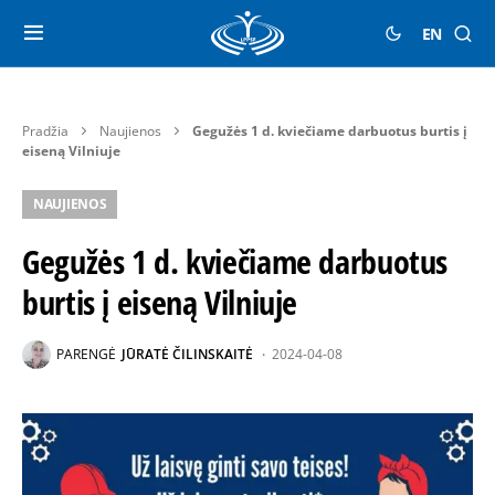
EN
Pradžia
Naujienos
Gegužės 1 d. kviečiame darbuotus burtis į
eiseną Vilniuje
NAUJIENOS
Gegužės 1 d. kviečiame darbuotus
burtis į eiseną Vilniuje
PARENGĖ
JŪRATĖ ČILINSKAITĖ
2024-04-08