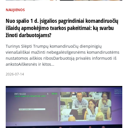
NAUJIENOS
Nuo spalio 1 d. įsigalios pagrindiniai komandiruočių
išlaidų apmokėjimo tvarkos pakeitimai: ką svarbu
žinoti darbuotojams?
Turinys Slėpti Trumpų komandiruočių dienpinigių
vienašališkai mažinti nebegalėsIlgesnėms komandiruotėms
nustatomos aiškios ribosDarbuotoją privalės informuoti iš
ankstoAiškesnės ir kitos…
2026-07-14