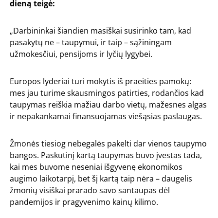
dieną teigė:
„Darbininkai šiandien masiškai susirinko tam, kad
pasakytų ne – taupymui, ir taip – sąžiningam
užmokesčiui, pensijoms ir lyčių lygybei.
Europos lyderiai turi mokytis iš praeities pamokų:
mes jau turime skausmingos patirties, rodančios kad
taupymas reiškia mažiau darbo vietų, mažesnes algas
ir nepakankamai finansuojamas viešąsias paslaugas.
Žmonės tiesiog nebegalės pakelti dar vienos taupymo
bangos. Paskutinį kartą taupymas buvo įvestas tada,
kai mes buvome neseniai išgyvenę ekonomikos
augimo laikotarpį, bet šį kartą taip nėra – daugelis
žmonių visiškai prarado savo santaupas dėl
pandemijos ir pragyvenimo kainų kilimo.