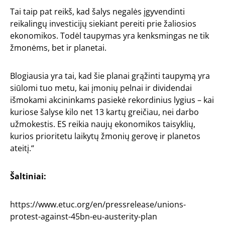
Tai taip pat reikš, kad šalys negalės įgyvendinti
reikalingų investicijų siekiant pereiti prie žaliosios
ekonomikos. Todėl taupymas yra kenksmingas ne tik
žmonėms, bet ir planetai.
Blogiausia yra tai, kad šie planai grąžinti taupymą yra
siūlomi tuo metu, kai įmonių pelnai ir dividendai
išmokami akcininkams pasiekė rekordinius lygius – kai
kuriose šalyse kilo net 13 kartų greičiau, nei darbo
užmokestis. ES reikia naujų ekonomikos taisyklių,
kurios prioritetu laikytų žmonių gerovę ir planetos
ateitį.“
Šaltiniai:
https://www.etuc.org/en/pressrelease/unions-
protest-against-45bn-eu-austerity-plan