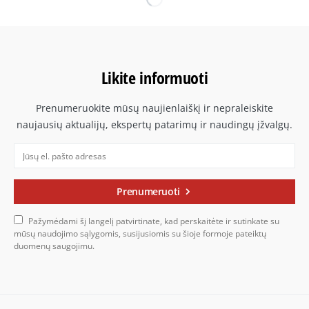
Likite informuoti
Prenumeruokite mūsų naujienlaiškį ir nepraleiskite
naujausių aktualijų, ekspertų patarimų ir naudingų įžvalgų.
Prenumeruoti
Pažymėdami šį langelį patvirtinate, kad perskaitėte ir sutinkate su
mūsų naudojimo sąlygomis, susijusiomis su šioje formoje pateiktų
duomenų saugojimu.