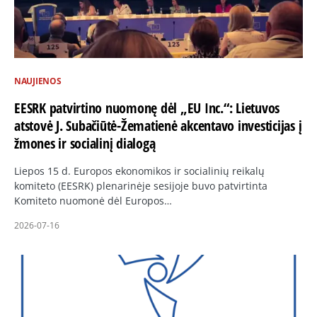
NAUJIENOS
EESRK patvirtino nuomonę dėl „EU Inc.“: Lietuvos
atstovė J. Subačiūtė-Žematienė akcentavo investicijas į
žmones ir socialinį dialogą
Liepos 15 d. Europos ekonomikos ir socialinių reikalų
komiteto (EESRK) plenarinėje sesijoje buvo patvirtinta
Komiteto nuomonė dėl Europos…
2026-07-16