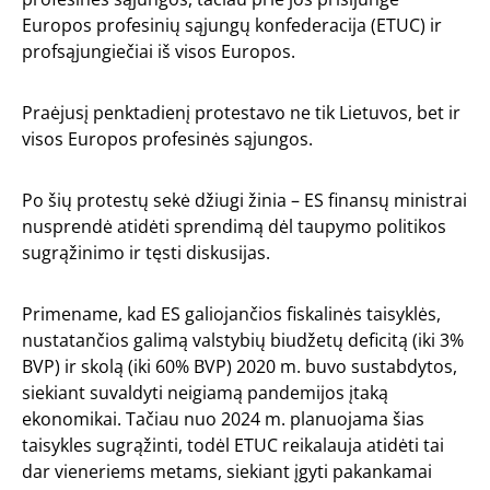
Europos profesinių sąjungų konfederacija (ETUC) ir
profsąjungiečiai iš visos Europos.
Praėjusį penktadienį protestavo ne tik Lietuvos, bet ir
visos Europos profesinės sąjungos.
Po šių protestų sekė džiugi žinia – ES finansų ministrai
nusprendė atidėti sprendimą dėl taupymo politikos
sugrąžinimo ir tęsti diskusijas.
Primename, kad ES galiojančios fiskalinės taisyklės,
nustatančios galimą valstybių biudžetų deficitą (iki 3%
BVP) ir skolą (iki 60% BVP) 2020 m. buvo sustabdytos,
siekiant suvaldyti neigiamą pandemijos įtaką
ekonomikai. Tačiau nuo 2024 m. planuojama šias
taisykles sugrąžinti, todėl ETUC reikalauja atidėti tai
dar vieneriems metams, siekiant įgyti pakankamai