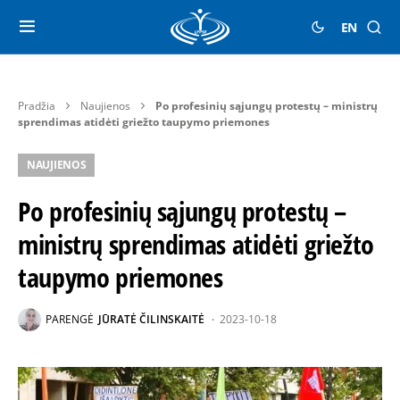
EN
Pradžia
Naujienos
Po profesinių sąjungų protestų – ministrų
sprendimas atidėti griežto taupymo priemones
NAUJIENOS
Po profesinių sąjungų protestų –
ministrų sprendimas atidėti griežto
taupymo priemones
PARENGĖ
JŪRATĖ ČILINSKAITĖ
2023-10-18