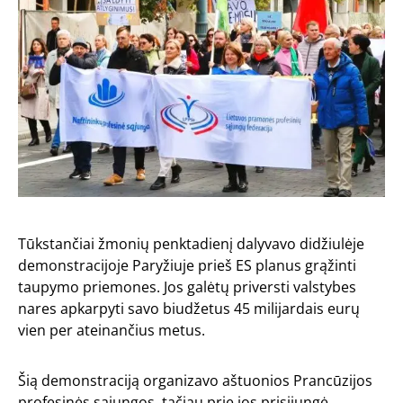
Tūkstančiai žmonių penktadienį dalyvavo didžiulėje
demonstracijoje Paryžiuje prieš ES planus grąžinti
taupymo priemones. Jos galėtų priversti valstybes
nares apkarpyti savo biudžetus 45 milijardais eurų
vien per ateinančius metus.
Šią demonstraciją organizavo aštuonios Prancūzijos
profesinės sąjungos, tačiau prie jos prisijungė