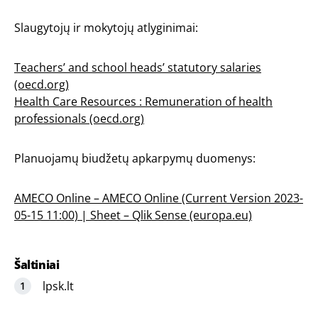
Slaugytojų ir mokytojų atlyginimai:
Teachers’ and school heads’ statutory salaries
(oecd.org)
Health Care Resources : Remuneration of health
professionals (oecd.org)
Planuojamų biudžetų apkarpymų duomenys:
AMECO Online – AMECO Online (Current Version 2023-
05-15 11:00) | Sheet – Qlik Sense (europa.eu)
Šaltiniai
lpsk.lt