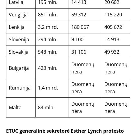
Latvija
195 mln.
14 413
20 602
Vengrija
851 mln.
59 312
115 220
Lenkija
3.2 mlrd.
180 067
405 672
Slovėnija
294 mln.
9 100
14 913
Slovakija
548 mln.
31 106
49 932
Duomenų
Duomenų
Bulgarija
423 mln.
nėra
nėra
Duomenų
Duomenų
Rumunija
1,4 mlrd.
nėra
nėra
Duomenų
Duomenų
Malta
84 mln.
nėra
nėra
ETUC generalinė sekretorė Esther Lynch protesto