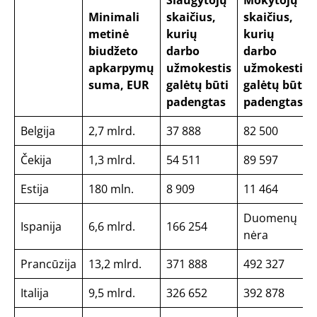
Minimali
skaičius,
skaičius,
metinė
kurių
kurių
biudžeto
darbo
darbo
apkarpymų
užmokestis
užmokestis
suma, EUR
galėtų būti
galėtų būti
padengtas
padengtas
Belgija
2,7 mlrd.
37 888
82 500
Čekija
1,3 mlrd.
54 511
89 597
Estija
180 mln.
8 909
11 464
Duomenų
Ispanija
6,6 mlrd.
166 254
nėra
Prancūzija
13,2 mlrd.
371 888
492 327
Italija
9,5 mlrd.
326 652
392 878