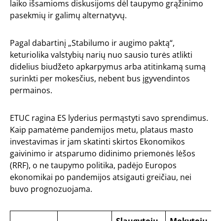
laiko išsamioms diskusijoms dėl taupymo grąžinimo
pasekmių ir galimų alternatyvų.
Pagal dabartinį „Stabilumo ir augimo paktą“,
keturiolika valstybių narių nuo sausio turės atlikti
didelius biudžeto apkarpymus arba atitinkamą sumą
surinkti per mokesčius, nebent bus įgyvendintos
permainos.
ETUC ragina ES lyderius permąstyti savo sprendimus.
Kaip pamatėme pandemijos metu, plataus masto
investavimas ir jam skatinti skirtos Ekonomikos
gaivinimo ir atsparumo didinimo priemonės lėšos
(RRF), o ne taupymo politika, padėjo Europos
ekonomikai po pandemijos atsigauti greičiau, nei
buvo prognozuojama.
Slaugytojų
Mokytojų