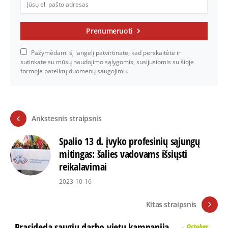
Prenumeruoti
Pažymėdami šį langelį patvirtinate, kad perskaitėte ir
sutinkate su mūsų naudojimo sąlygomis, susijusiomis su šioje
formoje pateiktų duomenų saugojimu.
Ankstesnis straipsnis
Spalio 13 d. įvyko profesinių sąjungų
mitingas: šalies vadovams išsiųsti
reikalavimai
2023-10-16
Kitas straipsnis
Prasideda saugių darbo vietų kampanija