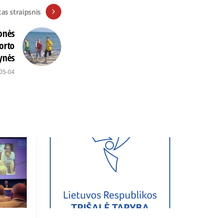
tas straipsnis
onės
orto
ynės
05-04