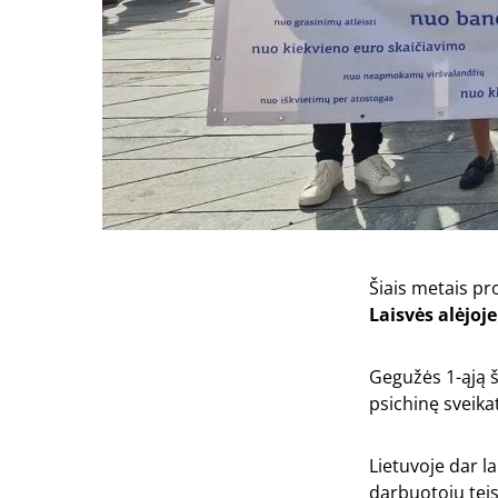
Šiais metais p
Laisvės alėjoje
Gegužės 1-ąją š
psichinę sveika
Lietuvoje dar l
darbuotojų teis