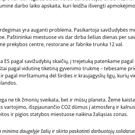
 suminė darbo laiko apskaita, kuri leidžia išvengti apmokėjim
erdegimas yra auganti problema. Pasikartoja savižudybės m
e. Paštininkai miestuose vis dar dirba šešias dienas per sa
 prekybos centre, restorane ar fabrike trunka 12 val.
a ES pagal savižudybių skaičių, į trejetuką patenkame pagal
štai pagal vidutinę tikėtiną gyvenimo trukmę – tebesame pri
r pagal mirštamumą dėl širdies ir kraujagyslių ligų, kurių vi
alandos.
ga ne tik žmonių sveikata, bet ir mūsų planeta. Žemė kaist
aus vartojimo, išspjaunančio CO2 dūmus į atmosferą ir kalnus 
itos ir pigios statybos miestuose naikina žaliąsias zonas.
 minima daugelyje šalių ir skirta paskatinti darbuotojų solidarum