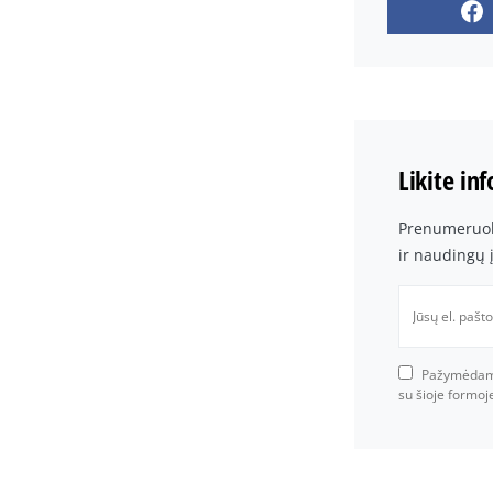
Likite in
Prenumeruoki
ir naudingų 
Pažymėdami 
su šioje formo