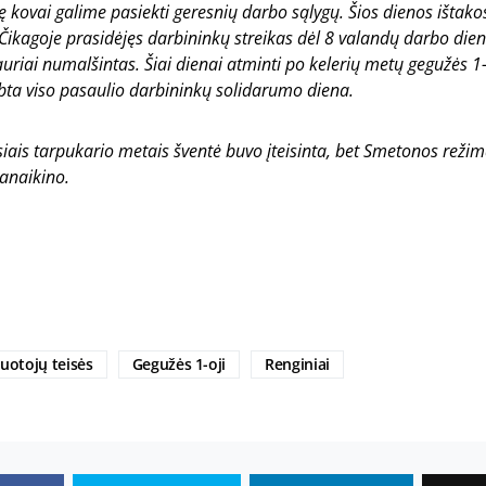
ję kovai galime pasiekti geresnių darbo sąlygų. Šios dienos ištako
 Čikagoje prasidėjęs darbininkų streikas dėl 8 valandų darbo dien
auriai numalšintas. Šiai dienai atminti po kelerių metų gegužės 1-
bta viso pasaulio darbininkų solidarumo diena.
siais tarpukario metais šventė buvo įteisinta, bet Smetonos rež
anaikino.
uotojų teisės
Gegužės 1-oji
Renginiai