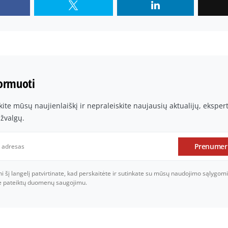
formuoti
te mūsų naujienlaiškį ir nepraleiskite naujausių aktualijų, ekspe
įžvalgų.
Prenumer
šį langelį patvirtinate, kad perskaitėte ir sutinkate su mūsų naudojimo sąlygomi
je pateiktų duomenų saugojimu.