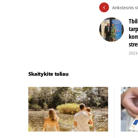
Ankstesnis s
Tbil
tar
kon
stre
2023
Skaitykite toliau