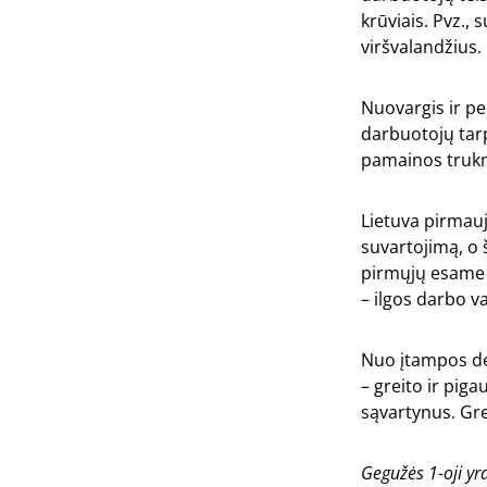
krūviais. Pvz.,
viršvalandžius.
Nuovargis ir p
darbuotojų tarp
pamainos trukmė
Lietuva pirmauj
suvartojimą, o 
pirmųjų esame i
– ilgos darbo v
Nuo įtampos de
– greito ir pig
sąvartynus. Gre
Gegužės 1-oji yra