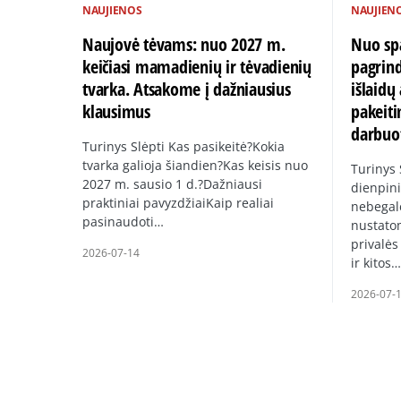
NAUJIENOS
NAUJIEN
Naujovė tėvams: nuo 2027 m.
Nuo spa
keičiasi mamadienių ir tėvadienių
pagrin
tvarka. Atsakome į dažniausius
išlaid
klausimus
pakeiti
darbuo
Turinys Slėpti Kas pasikeitė?Kokia
tvarka galioja šiandien?Kas keisis nuo
Turinys
2027 m. sausio 1 d.?Dažniausi
dienpini
praktiniai pavyzdžiaiKaip realiai
nebegal
pasinaudoti…
nustato
privalės
2026-07-14
ir kitos…
2026-07-