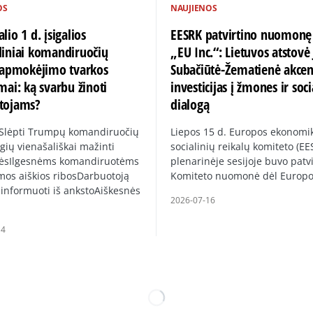
OS
NAUJIENOS
lio 1 d. įsigalios
EESRK patvirtino nuomonę
diniai komandiruočių
„EU Inc.“: Lietuvos atstovė 
ų apmokėjimo tvarkos
Subačiūtė-Žematienė akce
mai: ką svarbu žinoti
investicijas į žmones ir soci
tojams?
dialogą
 Slėpti Trumpų komandiruočių
Liepos 15 d. Europos ekonomik
gių vienašališkai mažinti
socialinių reikalų komiteto (EE
ėsIlgesnėms komandiruotėms
plenarinėje sesijoje buvo patvi
mos aiškios ribosDarbuotoją
Komiteto nuomonė dėl Europ
 informuoti iš ankstoAiškesnės
2026-07-16
14