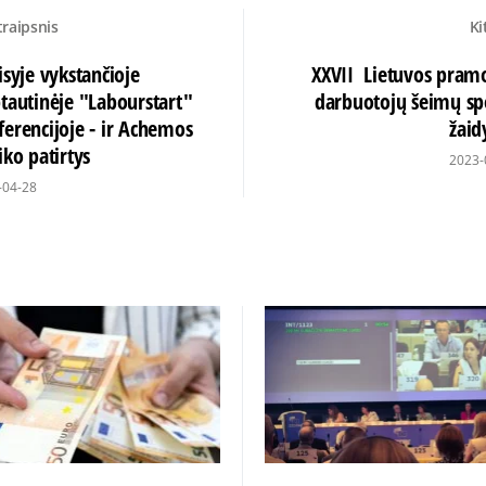
traipsnis
Ki
isyje vykstančioje
XXVII Lietuvos pram
ptautinėje "Labourstart"
darbuotojų šeimų sp
ferencijoje - ir Achemos
žaid
iko patirtys
2023-
-04-28