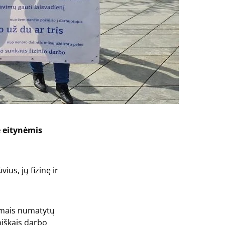
 eitynėmis
us, jų fizinę ir
tymais numatytų
niškais darbo