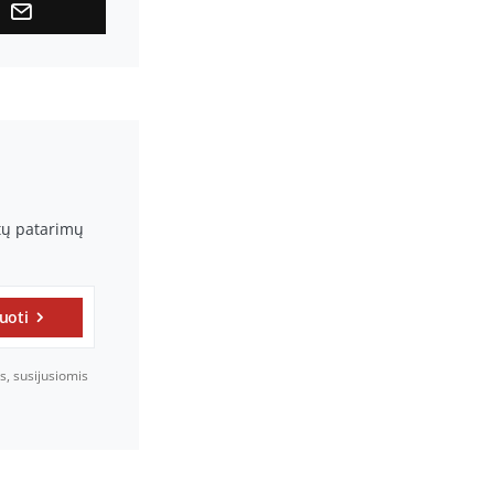
rtų patarimų
uoti
s, susijusiomis