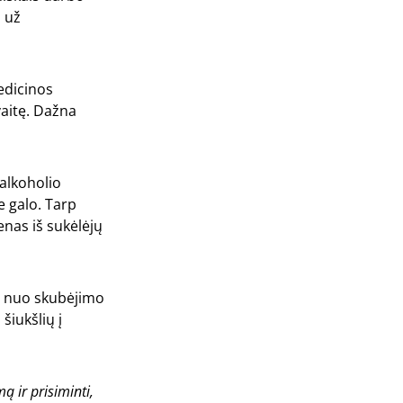
o už
edicinos
vaitę. Dažna
 alkoholio
e galo. Tarp
enas iš sukėlėjų
a nuo skubėjimo
šiukšlių į
ą ir prisiminti,