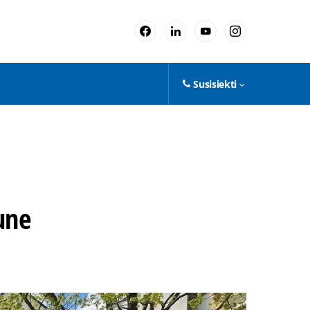
Susisiekti
une