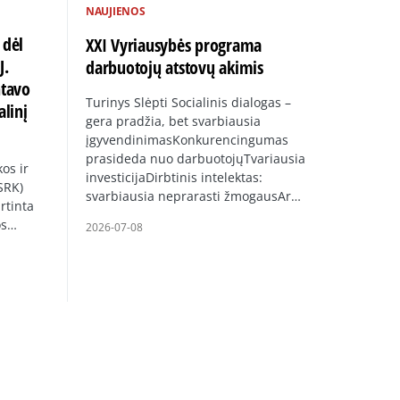
NAUJIENOS
 dėl
XXI Vyriausybės programa
J.
darbuotojų atstovų akimis
ntavo
Turinys Slėpti Socialinis dialogas –
alinį
gera pradžia, bet svarbiausia
įgyvendinimasKonkurencingumas
prasideda nuo darbuotojųTvariausia
os ir
investicijaDirbtinis intelektas:
SRK)
svarbiausia neprarasti žmogausAr…
rtinta
os…
2026-07-08