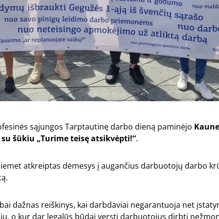
rofesinės sąjungos Tarptautinę darbo dieną paminėjo
Kaune
 su šūkiu „Turime teisę atsikvėpti!“
.
iemet atkreiptas dėmesys į augančius darbuotojų darbo krūvi
tą.
abai dažnas reiškinys, kai darbdaviai negarantuoja net įsta
ių, o kur dar legalūs būdai versti darbuotojus dirbti nežmo