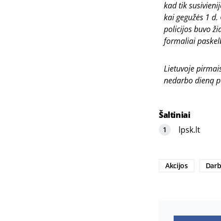
kad tik susivieni
kai gegužės 1 d.
policijos buvo ži
formaliai paskel
Lietuvoje pirmai
nedarbo dieną p
Šaltiniai
lpsk.lt
Akcijos
Darb