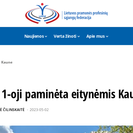
Naujienos
Verta žinoti
Apie mus
s Kaune
 1-oji paminėta eitynėmis Ka
Ė ČILINSKAITĖ
2023-05-02