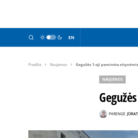
EN
Pradžia
Naujienos
Gegužės 1-oji paminėta eitynėmi
NAUJIENOS
Gegužės
PARENGĖ
JŪRAT