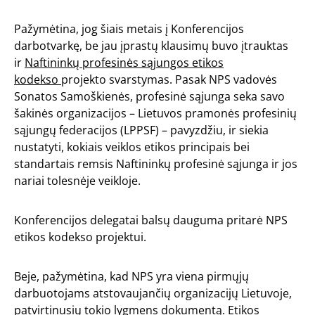
Pažymėtina, jog šiais metais į Konferencijos
darbotvarkę, be jau įprastų klausimų buvo įtrauktas
ir
Naftininkų profesinės sąjungos etikos
kodekso
projekto svarstymas. Pasak NPS vadovės
Sonatos Samoškienės, profesinė sąjunga seka savo
šakinės organizacijos – Lietuvos pramonės profesinių
sąjungų federacijos (LPPSF) – pavyzdžiu, ir siekia
nustatyti, kokiais veiklos etikos principais bei
standartais remsis Naftininkų profesinė sąjunga ir jos
nariai tolesnėje veikloje.
Konferencijos delegatai balsų dauguma pritarė NPS
etikos kodekso projektui.
Beje, pažymėtina, kad NPS yra viena pirmųjų
darbuotojams atstovaujančių organizacijų Lietuvoje,
patvirtinusių tokio lygmens dokumentą. Etikos