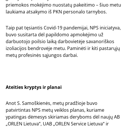
priemokos mokėjimo nuostatų pakeitimo – šiuo metu
laukiama atsakymo iš PKN personalo tarnybos.
Taip pat tęsiantis Covid-19 pandemijai, NPS iniciatyva,
buvo susitarta dėl papildomo apmokėjimo už
darbuotojo poilsio laiką darbovietėje savanoriškos
izoliacijos bendrovėje metu. Paminėti ir kiti pastarųjų
metų profesinės sąjungos darbai.
Ateities kryptys ir planai
Anot S. Samoškienės, metų pradžioje buvo
patvirtintas NPS metų veiklos planas, kuriame
ypatingas dėmesys skiriamas deryboms dėl naujų AB
„ORLEN Lietuva“, UAB „ORLEN Service Lietuva“ ir