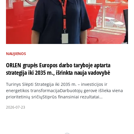
NAUJIENOS
ORLEN grupės Europos darbo taryboje aptarta
strategija iki 2035 m., išrinkta nauja vadovybė
Turinys Slėpti Strategija iki 2035 m. – investicijos ir
energetikos transformacijaDarbuotojų gerovė išlieka viena
prioritetinių sričiųStiprūs finansiniai rezultatai…
2026-07-23