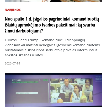
NAUJIENOS
Nuo spalio 1 d. įsigalios pagrindiniai komandiruočių
išlaidų apmokėjimo tvarkos pakeitimai: ką svarbu
žinoti darbuotojams?
Turinys Slėpti Trumpų komandiruočių dienpinigių
vienašališkai mažinti nebegalėsIlgesnėms komandiruotėms
nustatomos aiškios ribosDarbuotoją privalės informuoti iš
ankstoAiškesnės ir kitos…
2026-07-14