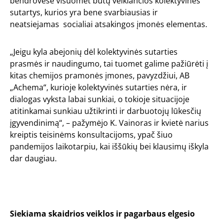
bendrovėse visuomet būtų veikiančios kolektyvinės
sutartys, kurios yra bene svarbiausias ir
neatsiejamas socialiai atsakingos įmonės elementas.
„Jeigu kyla abejonių dėl kolektyvinės sutarties
prasmės ir naudingumo, tai tuomet galime pažiūrėti į
kitas chemijos pramonės įmones, pavyzdžiui, AB
„Achema“, kurioje kolektyvinės sutarties nėra, ir
dialogas vyksta labai sunkiai, o tokioje situacijoje
atitinkamai sunkiau užtikrinti ir darbuotojų lūkesčių
įgyvendinimą“, – pažymėjo K. Vainoras ir kvietė narius
kreiptis teisinėms konsultacijoms, ypač šiuo
pandemijos laikotarpiu, kai iššūkių bei klausimų iškyla
dar daugiau.
Siekiama skaidrios veiklos ir pagarbaus elgesio