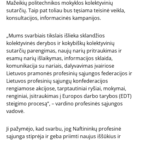
Mažeikių politechnikos mokyklos kolektyvinių
sutarčių. Taip pat toliau bus tęsiama teisinė veikla,
konsultacijos, informacinės kampanijos.
„Mums svarbiais tikslais išlieka sklandžios
kolektyvinės derybos ir kokybiškų kolektyvinių
sutarčių parengimas, naujų narių pritraukimas ir
esamų narių išlaikymas, informacijos sklaida,
komunikacija su nariais, dalyvavimas įvairiose
Lietuvos pramonės profesinių sąjungos federacijos ir
Lietuvos profesinių sąjungų konfederacijos
rengiamose akcijose, tarptautiniai ryšiai, mokymai,
renginiai, įsitraukimas į Europos darbo tarybos (EDT)
steigimo procesą“, – vardino profesinės sąjungos
vadovė.
Ji pažymėjo, kad svarbu, jog Naftininkų profesinė
sąjunga stiprėja ir geba priimti naujus iššūkius ir