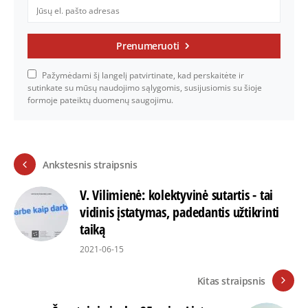
Prenumeruoti
Pažymėdami šį langelį patvirtinate, kad perskaitėte ir
sutinkate su mūsų naudojimo sąlygomis, susijusiomis su šioje
formoje pateiktų duomenų saugojimu.
Ankstesnis straipsnis
V. Vilimienė: kolektyvinė sutartis - tai
vidinis įstatymas, padedantis užtikrinti
taiką
2021-06-15
Kitas straipsnis