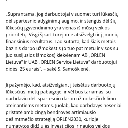
„Suprantama, jog darbuotojai visuomet turi lūkesčių
dėl spartesnio atlyginimų augimo, ir stengtis dėl šių
lūkesčių įgyvendinimo yra vienas iš mūsų veiklos
prioritetų. Visgi šįkart turėjome atsižvelgti ir į įmonių
finansinius rezultatus. Tad sutarta, kad šiais metais
bazinis darbo užmokestis (o tuo pat metu ir visos su
juo susijusios išmokos) kiekvienam AB „ORLEN
Lietuva“ ir UAB „ORLEN Service Lietuva“ darbuotojui
didės 25 eurais“, – sakė S. Samoškienė.
Ji pažymėjo, kad, atsižvelgiant į teisėtus darbuotojų
lūkesčius, metų pabaigoje, ir vėl bus tariamasi su
darbdaviu dėl spartesnio darbo užmokesčio kilimo
ateinantiems metams. Juolab, kad darbdavys neseniai
pristatė ambicingą bendrovės artimiausio
dešimtmečio strategiją ORLEN2030, kurioje
numatytos didžiulės investicijos ir naujos veiklos