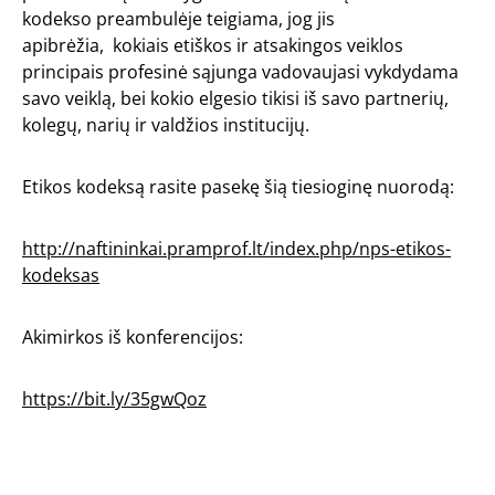
kodekso preambulėje teigiama, jog jis
apibrėžia, kokiais etiškos ir atsakingos veiklos
principais profesinė sąjunga vadovaujasi vykdydama
savo veiklą, bei kokio elgesio tikisi iš savo partnerių,
kolegų, narių ir valdžios institucijų.
Etikos kodeksą rasite pasekę šią tiesioginę nuorodą:
http://naftininkai.pramprof.lt/index.php/nps-etikos-
kodeksas
Akimirkos iš konferencijos:
https://bit.ly/35gwQoz