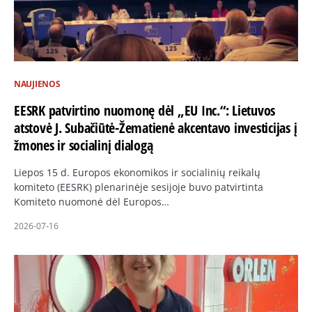
NAUJIENOS
EESRK patvirtino nuomonę dėl „EU Inc.“: Lietuvos
atstovė J. Subačiūtė-Žematienė akcentavo investicijas į
žmones ir socialinį dialogą
Liepos 15 d. Europos ekonomikos ir socialinių reikalų
komiteto (EESRK) plenarinėje sesijoje buvo patvirtinta
Komiteto nuomonė dėl Europos…
2026-07-16