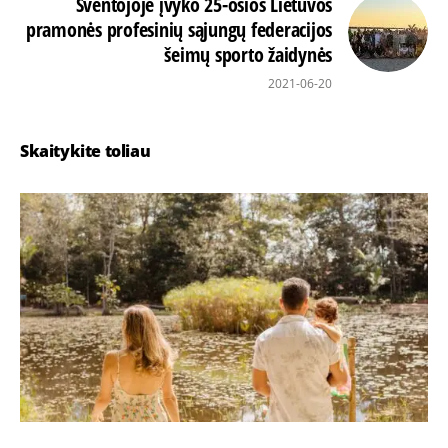
Šventojoje įvyko 25-osios Lietuvos
pramonės profesinių sąjungų federacijos
šeimų sporto žaidynės
2021-06-20
Skaitykite toliau