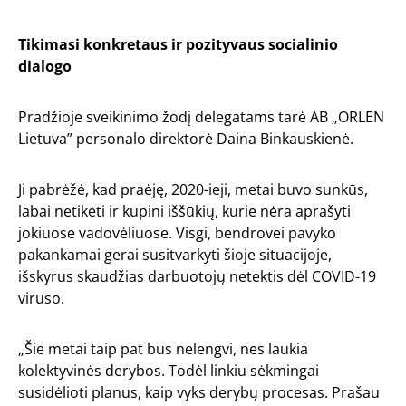
Tikimasi konkretaus ir pozityvaus socialinio
dialogo
Pradžioje sveikinimo žodį delegatams tarė AB „ORLEN
Lietuva” personalo direktorė Daina Binkauskienė.
Ji pabrėžė, kad praėję, 2020-ieji, metai buvo sunkūs,
labai netikėti ir kupini iššūkių, kurie nėra aprašyti
jokiuose vadovėliuose. Visgi, bendrovei pavyko
pakankamai gerai susitvarkyti šioje situacijoje,
išskyrus skaudžias darbuotojų netektis dėl COVID-19
viruso.
„Šie metai taip pat bus nelengvi, nes laukia
kolektyvinės derybos. Todėl linkiu sėkmingai
susidėlioti planus, kaip vyks derybų procesas. Prašau