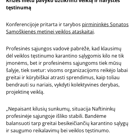
Krizės metu pavyko užtikrinti veiklą ir narystės
tęstinumą
Konferencijoje pritarta ir tarybos
pirmininkės Sonatos
Samoškienės metinei veiklos ataskaitai
.
Profesinės sąjungos vadovė pabrėžė, kad klausimų
dėl veiklos tęstinumo karantino sąlygomis kilo ne tik
įmonėms, bet ir profesinėms sąjungoms tiek mūsų
šalyje, tiek svetur: visoms organizacijoms reikėjo labai
greitai ir kūrybiškai atrasti sprendimus, kaip toliau
bendrauti su nariais, vykdyti kolektyvines derybas,
projektinę veiklą.
„Nepaisant kilusių sunkumų, situacija Naftininkų
profesinėje sąjungoje išliko stabili. Bandėme
balansuoti tarp greitai besikeičiančių karantino sąlygų
ir saugumo reikalavimų bei veiklos tęstinumo.