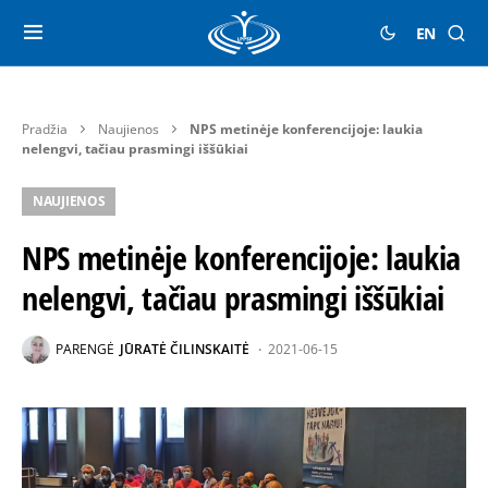
EN
Pradžia
Naujienos
NPS metinėje konferencijoje: laukia
nelengvi, tačiau prasmingi iššūkiai
NAUJIENOS
NPS metinėje konferencijoje: laukia
nelengvi, tačiau prasmingi iššūkiai
PARENGĖ
JŪRATĖ ČILINSKAITĖ
2021-06-15