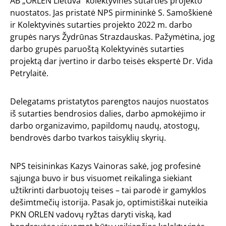
AB „ORLEN Lietuva“ kolektyvinės sutarties projekto
nuostatos. Jas pristatė NPS pirmininkė S. Samoškienė
ir Kolektyvinės sutarties projekto 2022 m. darbo
grupės narys Žydrūnas Strazdauskas. Pažymėtina, jog
darbo grupės paruoštą Kolektyvinės sutarties
projektą dar įvertino ir darbo teisės ekspertė Dr. Vida
Petrylaitė.
Delegatams pristatytos parengtos naujos nuostatos
iš sutarties bendrosios dalies, darbo apmokėjimo ir
darbo organizavimo, papildomų naudų, atostogų,
bendrovės darbo tvarkos taisyklių skyrių.
NPS teisininkas Kazys Vainoras sakė, jog profesinė
sąjunga buvo ir bus visuomet reikalinga siekiant
užtikrinti darbuotojų teises – tai parodė ir gamyklos
dešimtmečių istorija. Pasak jo, optimistiškai nuteikia
PKN ORLEN vadovų ryžtas daryti viską, kad