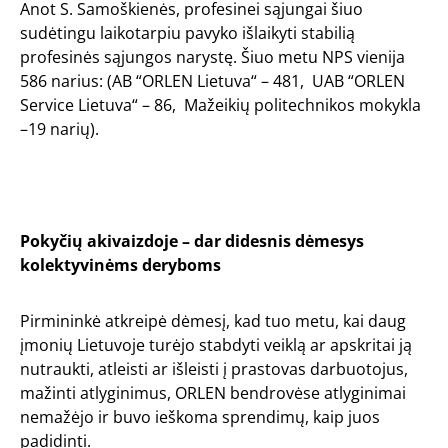
Anot S. Samoškienės, profesinei sąjungai šiuo
sudėtingu laikotarpiu pavyko išlaikyti stabilią
profesinės sąjungos narystę. Šiuo metu NPS vienija
586 narius: (AB “ORLEN Lietuva“ – 481, UAB “ORLEN
Service Lietuva“ – 86, Mažeikių politechnikos mokykla
–19 narių).
Pokyčių akivaizdoje – dar didesnis dėmesys
kolektyvinėms deryboms
Pirmininkė atkreipė dėmesį, kad tuo metu, kai daug
įmonių Lietuvoje turėjo stabdyti veiklą ar apskritai ją
nutraukti, atleisti ar išleisti į prastovas darbuotojus,
mažinti atlyginimus, ORLEN bendrovėse atlyginimai
nemažėjo ir buvo ieškoma sprendimų, kaip juos
padidinti.