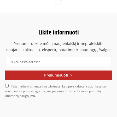
Likite informuoti
Prenumeruokite mūsų naujienlaiškį ir nepraleiskite
naujausių aktualijų, ekspertų patarimų ir naudingų įžvalgų.
Prenumeruoti
Pažymėdami šį langelį patvirtinate, kad perskaitėte ir sutinkate su
mūsų naudojimo sąlygomis, susijusiomis su šioje formoje pateiktų
duomenų saugojimu.