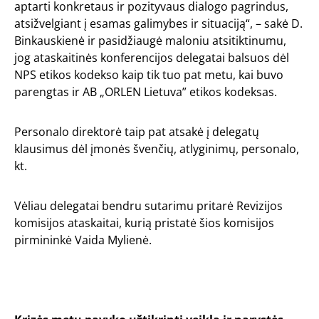
aptarti konkretaus ir pozityvaus dialogo pagrindus,
atsižvelgiant į esamas galimybes ir situaciją“, – sakė D.
Binkauskienė ir pasidžiaugė maloniu atsitiktinumu,
jog ataskaitinės konferencijos delegatai balsuos dėl
NPS etikos kodekso kaip tik tuo pat metu, kai buvo
parengtas ir AB „ORLEN Lietuva” etikos kodeksas.
Personalo direktorė taip pat atsakė į delegatų
klausimus dėl įmonės švenčių, atlyginimų, personalo,
kt.
Vėliau delegatai bendru sutarimu pritarė Revizijos
komisijos ataskaitai, kurią pristatė šios komisijos
pirmininkė Vaida Mylienė.