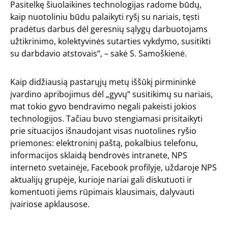
Pasitelkę šiuolaikines technologijas radome būdų,
kaip nuotoliniu būdu palaikyti ryšį su nariais, tęsti
pradėtus darbus dėl geresnių sąlygų darbuotojams
užtikrinimo, kolektyvinės sutarties vykdymo, susitikti
su darbdavio atstovais“, – sakė S. Samoškienė.
Kaip didžiausią pastarųjų metų iššūkį pirmininkė
įvardino apribojimus dėl „gyvų“ susitikimų su nariais,
mat tokio gyvo bendravimo negali pakeisti jokios
technologijos. Tačiau buvo stengiamasi prisitaikyti
prie situacijos išnaudojant visas nuotolines ryšio
priemones: elektroninį paštą, pokalbius telefonu,
informacijos sklaidą bendrovės intranete, NPS
interneto svetainėje, Facebook profilyje, uždaroje NPS
aktualijų grupėje, kurioje nariai gali diskutuoti ir
komentuoti jiems rūpimais klausimais, dalyvauti
įvairiose apklausose.