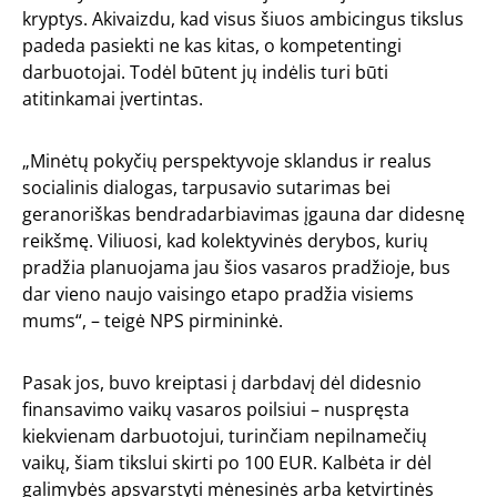
kryptys. Akivaizdu, kad visus šiuos ambicingus tikslus
padeda pasiekti ne kas kitas, o kompetentingi
darbuotojai. Todėl būtent jų indėlis turi būti
atitinkamai įvertintas.
„Minėtų pokyčių perspektyvoje sklandus ir realus
socialinis dialogas, tarpusavio sutarimas bei
geranoriškas bendradarbiavimas įgauna dar didesnę
reikšmę. Viliuosi, kad kolektyvinės derybos, kurių
pradžia planuojama jau šios vasaros pradžioje, bus
dar vieno naujo vaisingo etapo pradžia visiems
mums“, – teigė NPS pirmininkė.
Pasak jos, buvo kreiptasi į darbdavį dėl didesnio
finansavimo vaikų vasaros poilsiui – nuspręsta
kiekvienam darbuotojui, turinčiam nepilnamečių
vaikų, šiam tikslui skirti po 100 EUR. Kalbėta ir dėl
galimybės apsvarstyti mėnesinės arba ketvirtinės