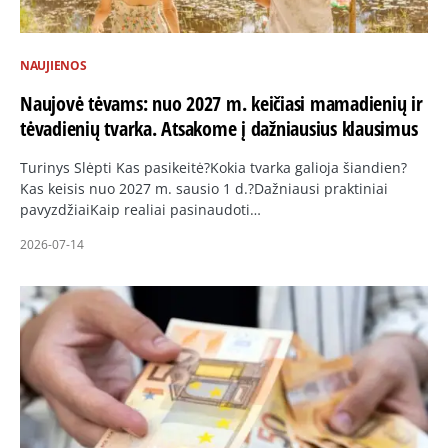
NAUJIENOS
Naujovė tėvams: nuo 2027 m. keičiasi mamadienių ir
tėvadienių tvarka. Atsakome į dažniausius klausimus
Turinys Slėpti Kas pasikeitė?Kokia tvarka galioja šiandien?
Kas keisis nuo 2027 m. sausio 1 d.?Dažniausi praktiniai
pavyzdžiaiKaip realiai pasinaudoti…
2026-07-14