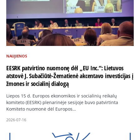
NAUJIENOS
EESRK patvirtino nuomonę dėl „EU Inc.“: Lietuvos
atstovė J. Subačiūtė-Žematienė akcentavo investicijas į
žmones ir socialinį dialogą
Liepos 15 d. Europos ekonomikos ir socialinių reikalų
komiteto (EESRK) plenarinėje sesijoje buvo patvirtinta
Komiteto nuomonė dėl Europos…
2026-07-16