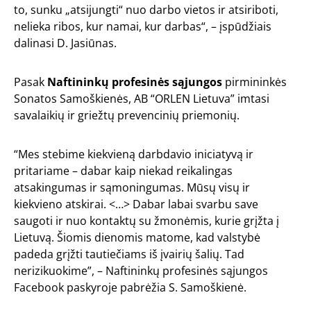
to, sunku „atsijungti“ nuo darbo vietos ir atsiriboti,
nelieka ribos, kur namai, kur darbas“, – įspūdžiais
dalinasi D. Jasiūnas.
Pasak
Naftininkų profesinės sąjungos
pirmininkės
Sonatos Samoškienės, AB “ORLEN Lietuva” imtasi
savalaikių ir griežtų prevencinių priemonių.
“Mes stebime kiekvieną darbdavio iniciatyvą ir
pritariame – dabar kaip niekad reikalingas
atsakingumas ir sąmoningumas. Mūsų visų ir
kiekvieno atskirai. <…> Dabar labai svarbu save
saugoti ir nuo kontaktų su žmonėmis, kurie grįžta į
Lietuvą. Šiomis dienomis matome, kad valstybė
padeda grįžti tautiečiams iš įvairių šalių. Tad
nerizikuokime”, – Naftininkų profesinės sąjungos
Facebook paskyroje pabrėžia S. Samoškienė.