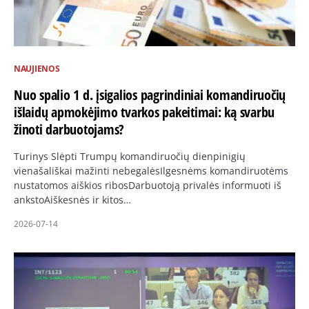
NAUJIENOS
Nuo spalio 1 d. įsigalios pagrindiniai komandiruočių
išlaidų apmokėjimo tvarkos pakeitimai: ką svarbu
žinoti darbuotojams?
Turinys Slėpti Trumpų komandiruočių dienpinigių
vienašališkai mažinti nebegalėsIlgesnėms komandiruotėms
nustatomos aiškios ribosDarbuotoją privalės informuoti iš
ankstoAiškesnės ir kitos…
2026-07-14