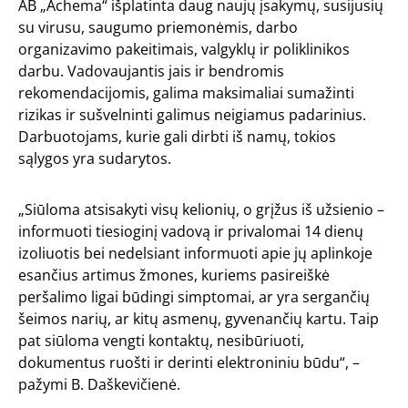
AB „Achema“ išplatinta daug naujų įsakymų, susijusių
su virusu, saugumo priemonėmis, darbo
organizavimo pakeitimais, valgyklų ir poliklinikos
darbu. Vadovaujantis jais ir bendromis
rekomendacijomis, galima maksimaliai sumažinti
rizikas ir sušvelninti galimus neigiamus padarinius.
Darbuotojams, kurie gali dirbti iš namų, tokios
sąlygos yra sudarytos.
„Siūloma atsisakyti visų kelionių, o grįžus iš užsienio –
informuoti tiesioginį vadovą ir privalomai 14 dienų
izoliuotis bei nedelsiant informuoti apie jų aplinkoje
esančius artimus žmones, kuriems pasireiškė
peršalimo ligai būdingi simptomai, ar yra sergančių
šeimos narių, ar kitų asmenų, gyvenančių kartu. Taip
pat siūloma vengti kontaktų, nesibūriuoti,
dokumentus ruošti ir derinti elektroniniu būdu“, –
pažymi B. Daškevičienė.