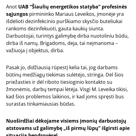
Anot
UAB “Šiaulių energetikos statyba” profesinės
sąjungos
pirmininko Mariaus Leveikos, įmonėje yra
išdėlioti dezinfekcinio purškiamo skysčio buteliukai
rankoms dezinfekuoti, gauta kaukių siunta.
Darbuotojai, turintys galimybę dirba nuotoliniu būdu,
dirba iš namų. Brigadoms, deja, tai neįmanoma –
važiuoja į objektus, dirba.
Pasak jo, didžiausią rūpestį kelia tai, jog darbams
būtinų medžiagų tiekimas sulėtėjo, stringa. Dėl šios
priežasties ir dėl riboto tiesioginio kontakto su
žmonėmis, darbų tempai lėtėja. Visgi M. Leveika tikisi,
kad šios problemos laikinos, ir kad joms spręsti bus
surastas tinkamiausias būdas.
Nuoširdžiai dėkojame visiems įmonių darbuotojų
atstovams už galimybę „iš pirmų lūpų” išgirsti apie
situaciją bendrovėse!