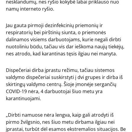
nesklandumų, nes ryšio kokybė labai priklauso nuo
namų interneto ryšio.
Jau gauta pirmoji dezinfekcinių priemonių ir
respiratorių bei pirštinių siunta, o priemonės
dalinamos visiems darbuotojams, kurie negali dirbti
nuotoliniu būdu, tačiau vis dar ieškoma naujų tiekėjų,
nes atrodo, kad karantinas tęsis ilgiau nei manyta.
Dispečeriai dirba įprastu režimu, tačiau sistemos
valdymo dispečeriai suskirstyti į dvi grupes ir dirba iš
skirtingų valdymo centrų. Šioje įmonėje sergančių
COVID-19 nėra, 4 darbuotojai šiuo metu yra
karantinuojami.
„Dirbti namuose nėra lengva, kaip gali atrodyti iš
pirmo žvilgsnio, nes šiuo metu dirbama ilgiau nei
įprastai, turbūt dėl esamos ekstremalios situacijos. Be