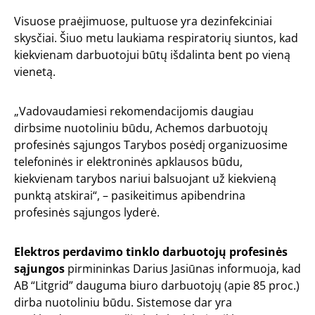
Visuose praėjimuose, pultuose yra dezinfekciniai
skysčiai. Šiuo metu laukiama respiratorių siuntos, kad
kiekvienam darbuotojui būtų išdalinta bent po vieną
vienetą.
„Vadovaudamiesi rekomendacijomis daugiau
dirbsime nuotoliniu būdu, Achemos darbuotojų
profesinės sąjungos Tarybos posėdį organizuosime
telefoninės ir elektroninės apklausos būdu,
kiekvienam tarybos nariui balsuojant už kiekvieną
punktą atskirai“, – pasikeitimus apibendrina
profesinės sąjungos lyderė.
Elektros perdavimo tinklo darbuotojų profesinės
sąjungos
pirmininkas Darius Jasiūnas informuoja, kad
AB “Litgrid” dauguma biuro darbuotojų (apie 85 proc.)
dirba nuotoliniu būdu. Sistemose dar yra