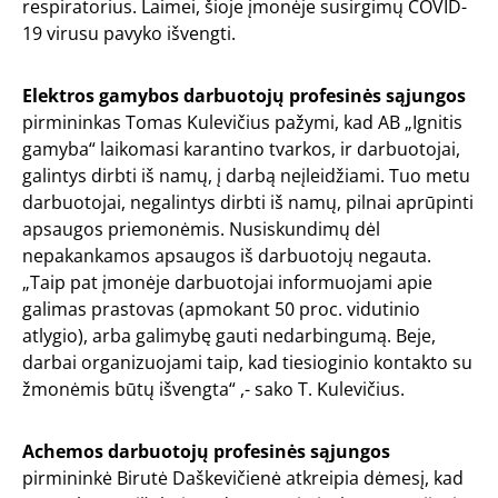
respiratorius. Laimei, šioje įmonėje susirgimų COVID-
19 virusu pavyko išvengti.
Elektros gamybos darbuotojų profesinės sąjungos
pirmininkas Tomas Kulevičius pažymi, kad AB „Ignitis
gamyba“ laikomasi karantino tvarkos, ir darbuotojai,
galintys dirbti iš namų, į darbą neįleidžiami. Tuo metu
darbuotojai, negalintys dirbti iš namų, pilnai aprūpinti
apsaugos priemonėmis. Nusiskundimų dėl
nepakankamos apsaugos iš darbuotojų negauta.
„Taip pat įmonėje darbuotojai informuojami apie
galimas prastovas (apmokant 50 proc. vidutinio
atlygio), arba galimybę gauti nedarbingumą. Beje,
darbai organizuojami taip, kad tiesioginio kontakto su
žmonėmis būtų išvengta“ ,- sako T. Kulevičius.
Achemos darbuotojų profesinės sąjungos
pirmininkė Birutė Daškevičienė atkreipia dėmesį, kad