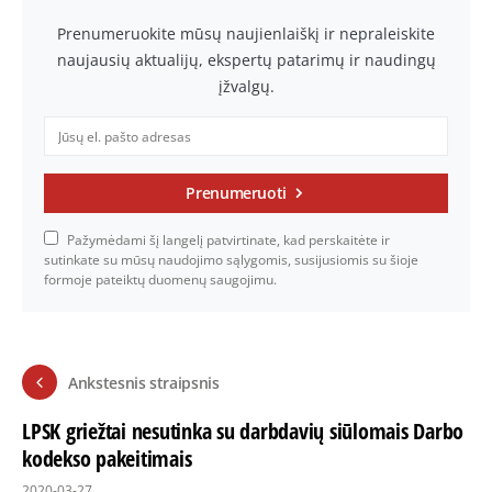
Prenumeruokite mūsų naujienlaiškį ir nepraleiskite
naujausių aktualijų, ekspertų patarimų ir naudingų
įžvalgų.
Prenumeruoti
Pažymėdami šį langelį patvirtinate, kad perskaitėte ir
sutinkate su mūsų naudojimo sąlygomis, susijusiomis su šioje
formoje pateiktų duomenų saugojimu.
Ankstesnis straipsnis
LPSK griežtai nesutinka su darbdavių siūlomais Darbo
kodekso pakeitimais
2020-03-27