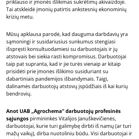
priklauso ir įmonės išlikimas sukrėtimų akivaizdoje.
Tai atskleidė įmonių patirtis ankstesnių ekonominių
krizių metu.
Mūsų apklausa parodė, kad dauguma darbdavių yra
sąmoningi ir susidariusius sunkumus stengiasi
išspręsti konsultuodamiesi su darbuotojais ir jų
atstovais bei siekia rasti kompromisus. Darbuotojai
taip pat supranta, kad ir jie turės vienaip ar kitaip
prisidėti prie įmonės išlikimo susiduriant su
dabartiniais pandemijos išbandymais. Taigi,
dalinamės darbuotojų atstovų įspūdžiais iš kai kurių
bendrovių.
Anot UAB „Agrochema“ darbuotojų profesinės
sąjungos
pirmininkės Vitalijos Januškevičienės,
darbuotojai, kurie turi galimybę dirbti iš namų (ar turi
mažų vaikų), dirba nuotoliniu būdu. Visi darbuotojai ir