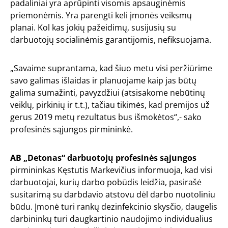
padaliniai yra aprūpinti visomis apsauginėmis
priemonėmis. Yra parengti keli įmonės veiksmų
planai. Kol kas jokių pažeidimų, susijusių su
darbuotojų socialinėmis garantijomis, nefiksuojama.
„Savaime suprantama, kad šiuo metu visi peržiūrime
savo galimas išlaidas ir planuojame kaip jas būtų
galima sumažinti, pavyzdžiui (atsisakome nebūtinų
veiklų, pirkinių ir t.t.), tačiau tikimės, kad premijos už
gerus 2019 metų rezultatus bus išmokėtos“,- sako
profesinės sąjungos pirmininkė.
AB „Detonas“ darbuotojų profesinės sąjungos
pirmininkas Kęstutis Markevičius informuoja, kad visi
darbuotojai, kurių darbo pobūdis leidžia, pasirašė
susitarimą su darbdavio atstovu dėl darbo nuotoliniu
būdu. Įmonė turi rankų dezinfekcinio skysčio, daugelis
darbininkų turi daugkartinio naudojimo individualius