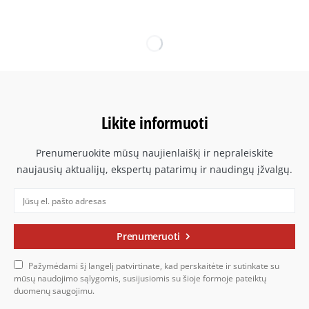
Likite informuoti
Prenumeruokite mūsų naujienlaiškį ir nepraleiskite
naujausių aktualijų, ekspertų patarimų ir naudingų įžvalgų.
Prenumeruoti
Pažymėdami šį langelį patvirtinate, kad perskaitėte ir sutinkate su
mūsų naudojimo sąlygomis, susijusiomis su šioje formoje pateiktų
duomenų saugojimu.