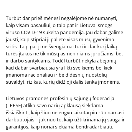
Turbūt dar prieš mėnesį negalėjome nė numanyti,
kaip visam pasauliui, o taip pat ir Lietuvai smogs
viruso COVID-19 sukelta pandemija. Jau dabar galime
jausti, kaip stipriai ji palietė visas mūsų gyvenimo
sritis. Taip pat ji neišvengiamai turi ir dar kurį laiką
turės įtakos ne tik mūsų asmeniniams įpročiams, bet
ir darbo santykiams. Todėl turbūt nekyla abejonių,
kad dabar svarbiausia yra likti sveikiems bei kiek
įmanoma racionaliau ir be didesnių nuostolių
suvaldyti rizikas, kurių didžioji dalis tenka įmonėms.
Lietuvos pramonės profesinių sąjungų federacija
(LPPSF) atliko savo narių apklausą siekdama
išsiaiškinti, kaip šiuo nelengvu laikotarpiu rūpinamasi
darbuotojais – juk nuo to, kaip užtikrinama jų sauga ir
garantijos, kaip noriai siekiama bendradarbiauti,