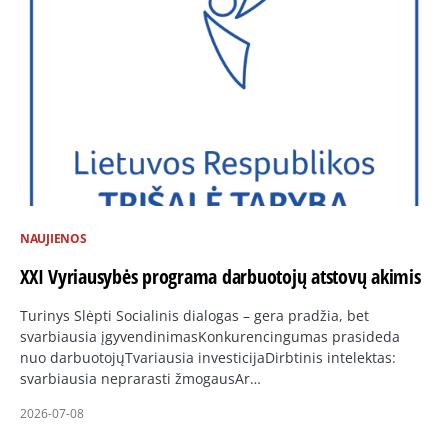
NAUJIENOS
XXI Vyriausybės programa darbuotojų atstovų akimis
Turinys Slėpti Socialinis dialogas – gera pradžia, bet
svarbiausia įgyvendinimasKonkurencingumas prasideda
nuo darbuotojųTvariausia investicijaDirbtinis intelektas:
svarbiausia neprarasti žmogausAr…
2026-07-08