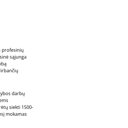
 profesinių
esinė sąjunga
rybą
dirbančių
atybos darbų
iems
ėtų siekti 1500-
nesį mokamas