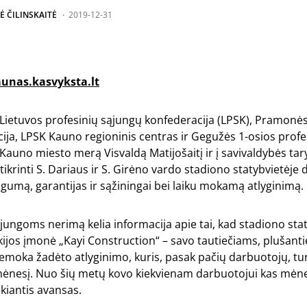
Ė ČILINSKAITĖ
2019-12-31
unas.kasvyksta.lt
Lietuvos profesinių sąjungų konfederacija (LPSK), Pramonės
ija, LPSK Kauno regioninis centras ir Gegužės 1-osios prof
į Kauno miesto merą Visvaldą Matijošaitį ir į savivaldybės ta
krinti S. Dariaus ir S. Girėno vardo stadiono statybvietėje 
umą, garantijas ir sąžiningai bei laiku mokamą atlyginimą.
jungoms nerimą kelia informacija apie tai, kad stadiono st
ijos įmonė „Kayi Construction“ – savo tautiečiams, plušant
nemoka žadėto atlyginimo, kuris, pasak pačių darbuotojų, tur
ėnesį. Nuo šių metų kovo kiekvienam darbuotojui kas mė
kiantis avansas.