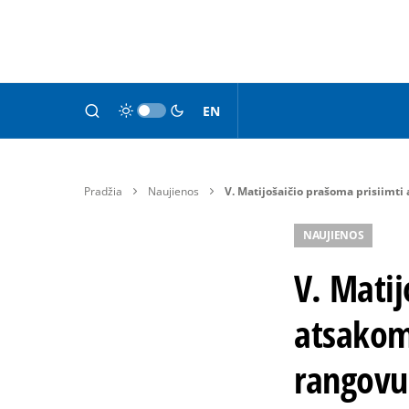
EN
Pradžia
Naujienos
V. Matijošaičio prašoma prisiim
NAUJIENOS
V. Matij
atsakom
rangovu