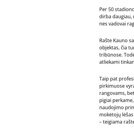
Per 50 stadiono
dirba daugiau, n
nes vadovai ragi
Rašte Kauno sav
objektas, čia t
tribūnose. Todė
atliekami tinkam
Taip pat profes
pirkimuose vyra
rangovams, bet 
pigiai perkame,
naudojimo princ
mokėtojų lėšas t
– teigiama rašt