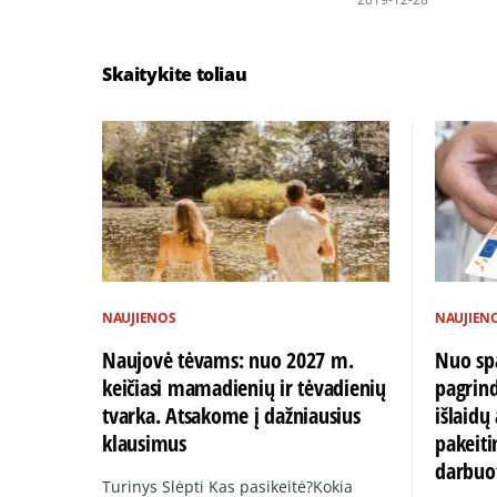
Skaitykite toliau
NAUJIENOS
NAUJIEN
Naujovė tėvams: nuo 2027 m.
Nuo spa
keičiasi mamadienių ir tėvadienių
pagrin
tvarka. Atsakome į dažniausius
išlaid
klausimus
pakeiti
darbuo
Turinys Slėpti Kas pasikeitė?Kokia