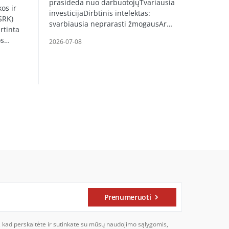
prasideda nuo darbuotojųTvariausia
os ir
investicijaDirbtinis intelektas:
SRK)
svarbiausia neprarasti žmogausAr…
rtinta
os…
2026-07-08
Prenumeruoti
, kad perskaitėte ir sutinkate su mūsų naudojimo sąlygomis,