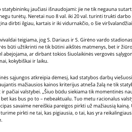
 statybininkų jaučiasi išnaudojami: jie ne tik negauna sutarto
egu turėtų. Neretai nuo 8 val. iki 20 val. turinti trukti darbo
na dirbti ilgiau, kartais ir iki vidurnakčio, o šie viršvaland
ivaldai teigiama, jog S. Dariaus ir S. Girėno vardo stadionas 
urės būti užtikrinti ne tik būtini aikštės matmenys, bet ir ži
l abejojama, ar dirbant tokios šiuolaikinės vergovės sąlygo
ai, kokybiškai ir laiku.
inės sąjungos atkreipia dėmesį, kad statybos darbų viešuos
ujantis mažiausios kainos kriterijus atneša žalą ne tik stat
ir pačiai valstybei. „Šiuo būdu siekiama tik momentinės n
 bet kas bus po to – nebeaktualu. Tuo metu racionalus valst
ipas savaime nereiškia pareigos pirkti už mažiausią kainą
urime pirkti ne tai, kas pigiausia, o tai, kas yra reikalingiausi
e.