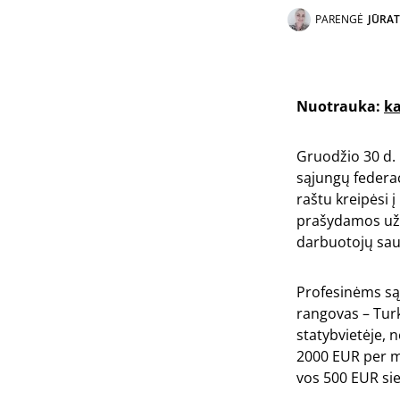
PARENGĖ
JŪRAT
Nuotrauka:
ka
Gruodžio 30 d. 
sąjungų federac
raštu kreipėsi 
prašydamos užti
darbuotojų saug
Profesinėms są
rangovas – Turk
statybvietėje, 
2000 EUR per m
vos 500 EUR sie