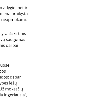
 atlygio, bet ir
 diena prailgsta,
žiai neapmokami.
yra išskirtinis
ūrovų saugumas
mis darbai
iuose
ybos
audos: dabar
ybės lėšų
. Už mokesčių
a ir geriausia“,