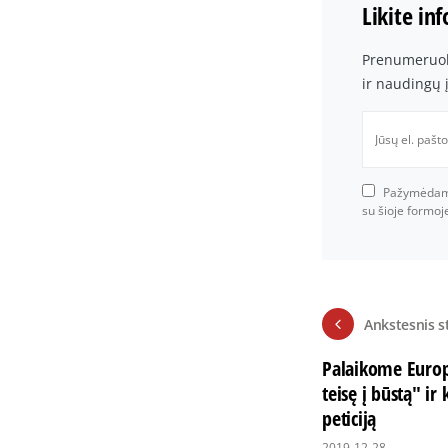
Likite in
Prenumeruoki
ir naudingų 
Pažymėdami 
su šioje formo
Ankstesnis s
Palaikome Europo
teisę į būstą" ir
peticiją
2019-12-28