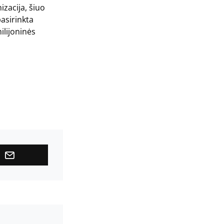
izacija, šiuo
pasirinkta
ilijoninės