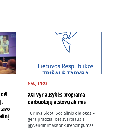
NAUJIENOS
 dėl
XXI Vyriausybės programa
J.
darbuotojų atstovų akimis
ntavo
Turinys Slėpti Socialinis dialogas –
alinį
gera pradžia, bet svarbiausia
įgyvendinimasKonkurencingumas