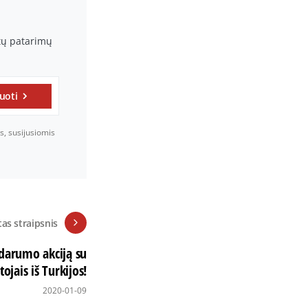
rtų patarimų
uoti
s, susijusiomis
tas straipsnis
idarumo akciją su
ojais iš Turkijos!
2020-01-09