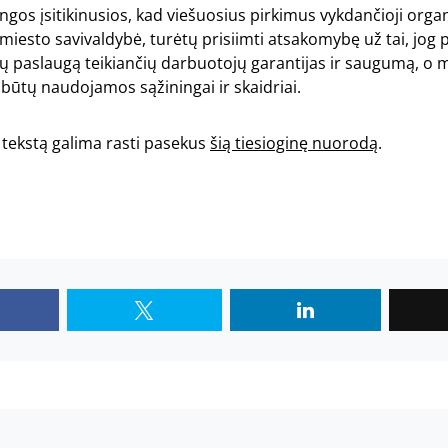
ngos įsitikinusios, kad viešuosius pirkimus vykdančioji organ
miesto savivaldybė, turėtų prisiimti atsakomybę už tai, jog 
ų paslaugą teikiančių darbuotojų garantijas ir saugumą, o m
 būtų naudojamos sąžiningai ir skaidriai.
 tekstą galima rasti pasekus
šią tiesioginę nuorodą
.