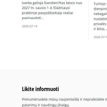
tvarka galioja šiandien?Kas keisis nuo
Turinys
2027 m. sausio 1 d.?Dažniausi
dienpini
praktiniai pavyzdžiaiKaip realiai
nebegal
pasinaudoti…
nustato
privalės
2026-07-14
ir kitos…
2026-07-
Likite informuoti
Prenumeruokite mūsų naujienlaiškį ir nepraleiskite n
patarimų ir naudingų įžvalgų.