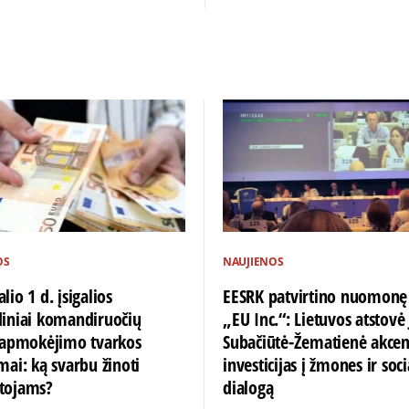
OS
NAUJIENOS
lio 1 d. įsigalios
EESRK patvirtino nuomonę
diniai komandiruočių
„EU Inc.“: Lietuvos atstovė 
ų apmokėjimo tvarkos
Subačiūtė-Žematienė akce
mai: ką svarbu žinoti
investicijas į žmones ir soci
tojams?
dialogą