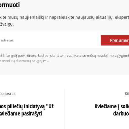
formuoti
te mūsų naujienlaiškį ir nepraleiskite naujausių aktualijų, ekspe
įžvalgų.
Prenumer
šį langelį patvirtinate, kad perskaitėte ir sutinkate su mūsų naudojimo sąlygomi
je pateiktų duomenų saugojimu.
traipsnis
Ki
s piliečių iniciatyvą "Už
Kviečiame į sol
 kviečiame pasirašyti
darbuot