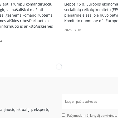
 Slėpti Trumpų komandiruočių
Liepos 15 d. Europos ekonomik
gių vienašališkai mažinti
socialinių reikalų komiteto (EE
ėsIlgesnėms komandiruotėms
plenarinėje sesijoje buvo patvi
mos aiškios ribosDarbuotoją
Komiteto nuomonė dėl Europ
 informuoti iš ankstoAiškesnės
2026-07-16
14
aujausių aktualijų, ekspertų
Pažymėdami šį langelį patvirtinate