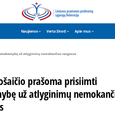
Naujienos
Verta žinoti
Apie mus
ti atsakomybę už atlyginimų nemokančius rangovus
ošaičio prašoma prisiimti
ybę už atlyginimų nemokanč
s