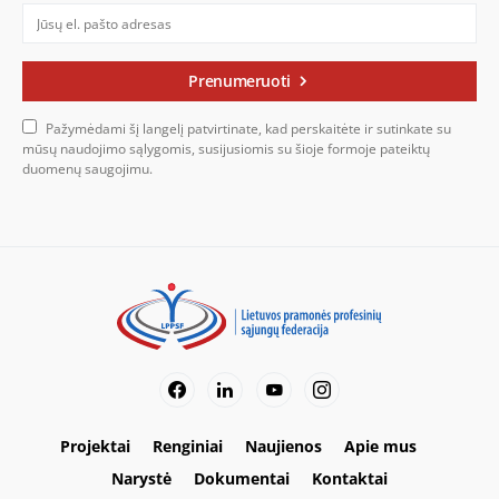
Prenumeruoti
Pažymėdami šį langelį patvirtinate, kad perskaitėte ir sutinkate su
mūsų naudojimo sąlygomis, susijusiomis su šioje formoje pateiktų
duomenų saugojimu.
Projektai
Renginiai
Naujienos
Apie mus
Narystė
Dokumentai
Kontaktai