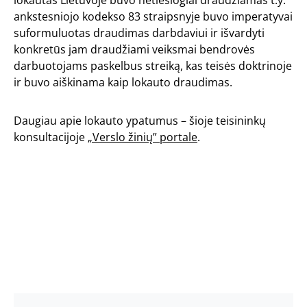
lokautas Lietuvoje buvo netiesiogiai draudžiamas t.y.
ankstesniojo kodekso 83 straipsnyje buvo imperatyvai
suformuluotas draudimas darbdaviui ir išvardyti
konkretūs jam draudžiami veiksmai bendrovės
darbuotojams paskelbus streiką, kas teisės doktrinoje
ir buvo aiškinama kaip lokauto draudimas.
Daugiau apie lokauto ypatumus – šioje teisininkų
konsultacijoje
„Verslo žinių” portale
.