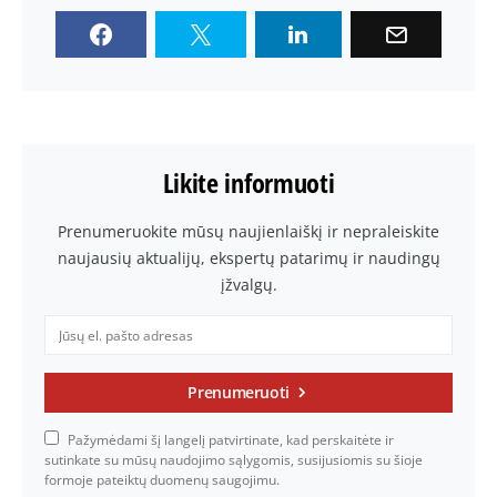
Likite informuoti
Prenumeruokite mūsų naujienlaiškį ir nepraleiskite
naujausių aktualijų, ekspertų patarimų ir naudingų
įžvalgų.
Prenumeruoti
Pažymėdami šį langelį patvirtinate, kad perskaitėte ir
sutinkate su mūsų naudojimo sąlygomis, susijusiomis su šioje
formoje pateiktų duomenų saugojimu.