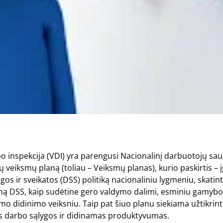
o inspekcija (VDI) yra parengusi Nacionalinį darbuotojų sau
veiksmų planą (toliau – Veiksmų planas), kurio paskirtis – 
os ir sveikatos (DSS) politiką nacionaliniu lygmeniu, skatint
ą DSS, kaip sudėtine gero valdymo dalimi, esminiu gamybo
 didinimo veiksniu. Taip pat šiuo planu siekiama užtikrint
 darbo sąlygos ir didinamas produktyvumas.