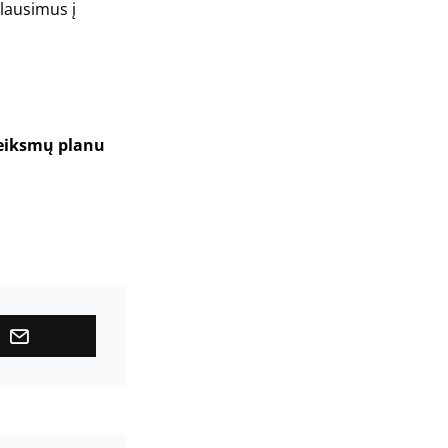
lausimus į
veiksmų planu