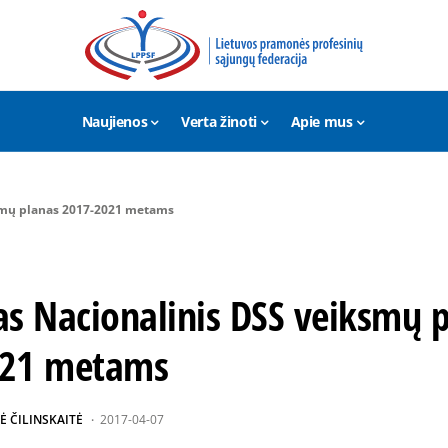
Naujienos
Verta žinoti
Apie mus
smų planas 2017-2021 metams
as Nacionalinis DSS veiksmų 
021 metams
Ė ČILINSKAITĖ
2017-04-07