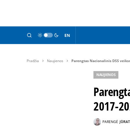
EN
Pradžia
Naujienos
Parengtas Nacionalinis DSS veik
NAUJIENOS
Parengt
2017-2
PARENGĖ
JŪRAT