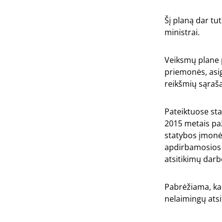
Šį planą dar tu
ministrai.
Veiksmų plane p
priemonės, asign
reikšmių sąraš
Pateiktuose st
2015 metais pa
statybos įmonės
apdirbamosios 
atsitikimų darb
Pabrėžiama, kad
nelaimingų atsi