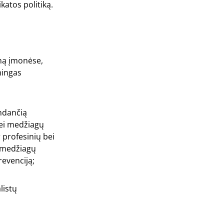
katos politiką.
imą įmonėse,
mingas
andančią
 bei medžiagų
r profesinių bei
ų medžiagų
revenciją;
listų