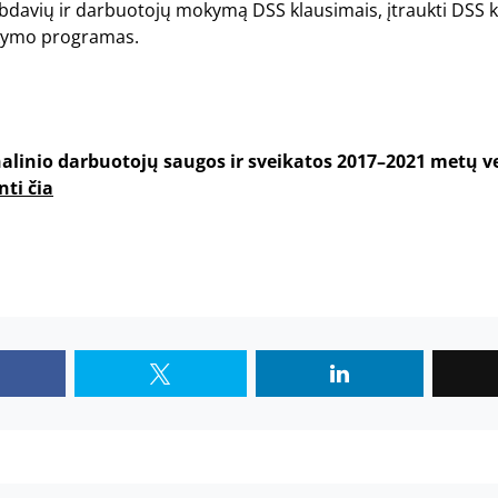
rbdavių ir darbuotojų mokymą DSS klausimais, įtraukti DSS k
okymo programas.
nalinio darbuotojų saugos ir sveikatos 2017–2021 metų 
nti čia