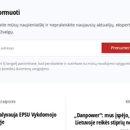
formuoti
te mūsų naujienlaiškį ir nepraleiskite naujausių aktualijų, ekspe
įžvalgų.
Prenumer
šį langelį patvirtinate, kad perskaitėte ir sutinkate su mūsų naudojimo sąlygomi
je pateiktų duomenų saugojimu.
traipsnis
Ki
dalyvauja EPSU Vykdomojo
„Danpower“: mus įspėjo,
je
Lietuvoje reikės stiprių 