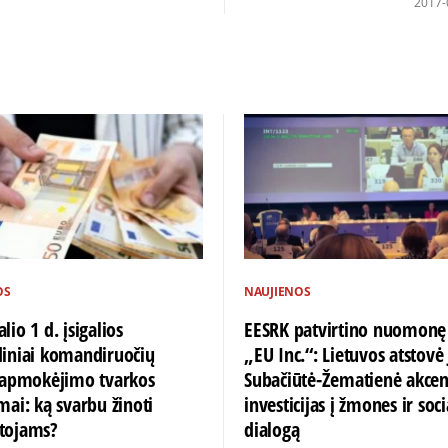
2017-
OS
NAUJIENOS
lio 1 d. įsigalios
EESRK patvirtino nuomonę
diniai komandiruočių
„EU Inc.“: Lietuvos atstovė 
ų apmokėjimo tvarkos
Subačiūtė-Žematienė akce
mai: ką svarbu žinoti
investicijas į žmones ir soci
tojams?
dialogą