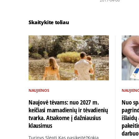
2017-04-06
Skaitykite toliau
NAUJIENOS
NAUJIEN
Naujovė tėvams: nuo 2027 m.
Nuo spa
keičiasi mamadienių ir tėvadienių
pagrin
tvarka. Atsakome į dažniausius
išlaid
klausimus
pakeiti
darbuo
Turinys Slėpti Kas pasikeitė?Kokia