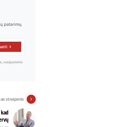
rtų patarimų
uoti
s, susijusiomis
tas straipsnis
 kad
nervų