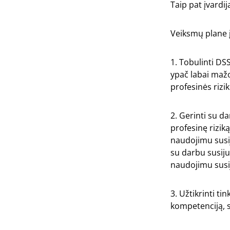
Taip pat įvardi
Veiksmų plane įv
1. Tobulinti DS
ypač labai mažo
profesinės rizi
2. Gerinti su d
profesinę riziką
naudojimu susiju
su darbu susiju
naudojimu susij
3. Užtikrinti t
kompetenciją, s