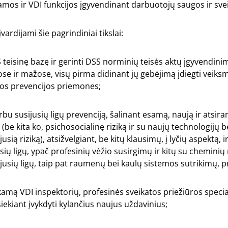
jamos ir VDI funkcijos įgyvendinant darbuotojų saugos ir svei
ardijami šie pagrindiniai tikslai:
S teisinę bazę ir gerinti DSS norminių teisės aktų įgyvendin
se ir mažose, visų pirma didinant jų gebėjimą įdiegti veiks
kos prevencijos priemones;
arbu susijusių ligų prevenciją, šalinant esamą, naują ir atsir
 (be kita ko, psichosocialinę riziką ir su naujų technologijų
sią riziką), atsižvelgiant, be kitų klausimų, į lyčių aspektą, i
sių ligų, ypač profesinių vėžio susirgimų ir kitų su chemini
usių ligų, taip pat raumenų bei kaulų sistemos sutrikimų, p
inkamą VDI inspektorių, profesinės sveikatos priežiūros specia
iekiant įvykdyti kylančius naujus uždavinius;