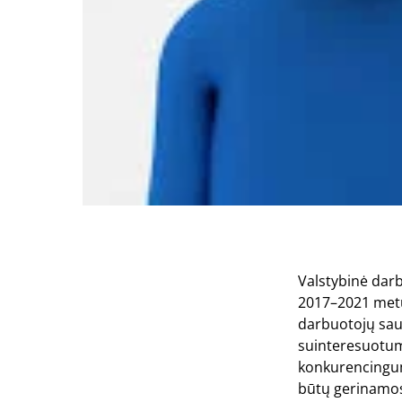
Valstybinė darb
2017–2021 metų 
darbuotojų saug
suinteresuotum
konkurencingumo
būtų gerinamos