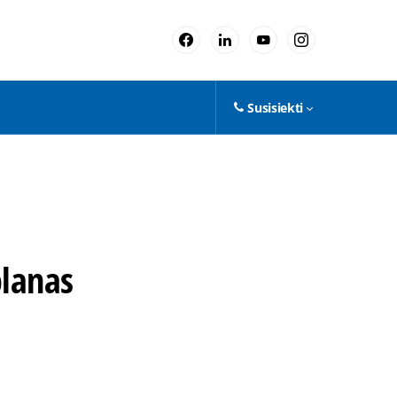
Susisiekti
planas