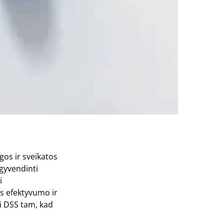
gos ir sveikatos
įgyvendinti
i
s efektyvumo ir
i DSS tam, kad