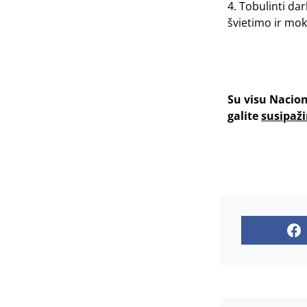
4. Tobulinti da
švietimo ir m
Su visu Nacio
galite
susipaži