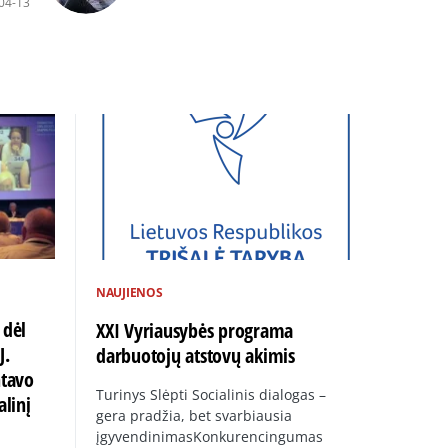
04-13
NAUJIENOS
 dėl
XXI Vyriausybės programa
J.
darbuotojų atstovų akimis
ntavo
Turinys Slėpti Socialinis dialogas –
alinį
gera pradžia, bet svarbiausia
įgyvendinimasKonkurencingumas