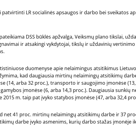
ti patvirtinti LR socialinės apsaugos ir darbo bei sveikatos 
ateikiama DSS būklės apžvalga, Veiksmų plano tikslai, uždav
avimai ir atsakingi vykdytojai, tikslų ir uždavinių vertinimo k
as.
atistiniuose duomenyse apie nelaimingus atsitikimus Lietuv
žymima, kad daugiausia mirtinų nelaimingų atsitikimų darb
e (14, arba 32 proc.), transporto ir saugojimo įmonėse (13, 
gamybos įmonėse (6, arba 14,3 proc.). Daugiausia sunkių n
e 2015 m. taip pat įvyko statybos įmonėse (47, arba 32,4 proc
 net 41 proc. mirtinų nelaimingų atsitikimų darbe ir 37 pro
tikimų darbe įvyko asmenims, kurių darbo stažas įmonėje ik