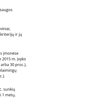
apsaugos
iniai,
riterijų ir jų
os įmonėse
e 2015 m. įvyko
arba 30 proc.),
elaimingų
.).
c. sunkių
i 1 metų.