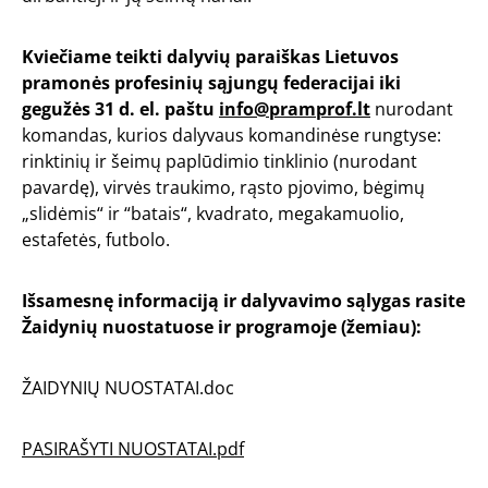
Kviečiame teikti dalyvių paraiškas Lietuvos
pramonės profesinių sąjungų federacijai iki
gegužės 31 d. el. paštu
info@pramprof.lt
nurodant
komandas, kurios dalyvaus komandinėse rungtyse:
rinktinių ir šeimų paplūdimio tinklinio (nurodant
pavardę), virvės traukimo, rąsto pjovimo, bėgimų
„slidėmis“ ir “batais“, kvadrato, megakamuolio,
estafetės, futbolo.
Išsamesnę informaciją ir dalyvavimo sąlygas rasite
Žaidynių nuostatuose ir programoje (žemiau):
ŽAIDYNIŲ NUOSTATAI
.doc
PASIRAŠYTI NUOSTATAI
.pdf