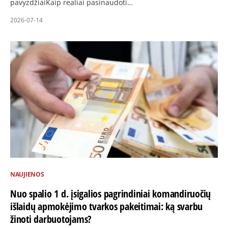
pavyzdžiaiKaip realiai pasinaudoti…
2026-07-14
NAUJIENOS
Nuo spalio 1 d. įsigalios pagrindiniai komandiruočių
išlaidų apmokėjimo tvarkos pakeitimai: ką svarbu
žinoti darbuotojams?