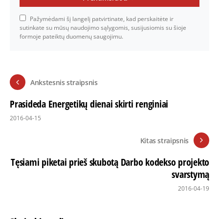
Pažymėdami šį langelį patvirtinate, kad perskaitėte ir
sutinkate su mūsų naudojimo sąlygomis, susijusiomis su šioje
formoje pateiktų duomenų saugojimu.
Ankstesnis straipsnis
Prasideda Energetikų dienai skirti renginiai
2016-04-15
Kitas straipsnis
Tęsiami piketai prieš skubotą Darbo kodekso projekto
svarstymą
2016-04-19