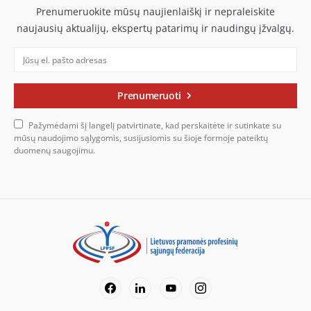
Prenumeruokite mūsų naujienlaiškį ir nepraleiskite
naujausių aktualijų, ekspertų patarimų ir naudingų įžvalgų.
Prenumeruoti
Pažymėdami šį langelį patvirtinate, kad perskaitėte ir sutinkate su
mūsų naudojimo sąlygomis, susijusiomis su šioje formoje pateiktų
duomenų saugojimu.