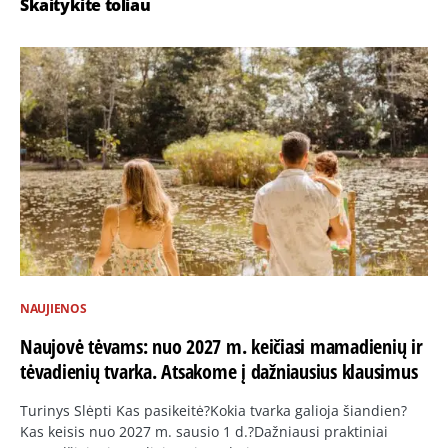
Skaitykite toliau
NAUJIENOS
Naujovė tėvams: nuo 2027 m. keičiasi mamadienių ir
tėvadienių tvarka. Atsakome į dažniausius klausimus
Turinys Slėpti Kas pasikeitė?Kokia tvarka galioja šiandien?
Kas keisis nuo 2027 m. sausio 1 d.?Dažniausi praktiniai