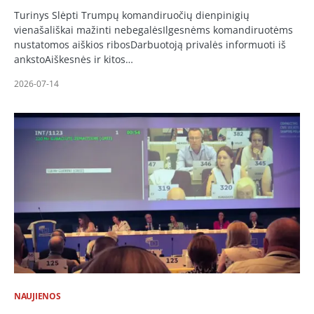
Turinys Slėpti Trumpų komandiruočių dienpinigių
vienašališkai mažinti nebegalėsIlgesnėms komandiruotėms
nustatomos aiškios ribosDarbuotoją privalės informuoti iš
ankstoAiškesnės ir kitos…
2026-07-14
NAUJIENOS