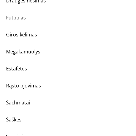
Draugės nešimas
Futbolas
Giros kėlimas
Megakamuolys
Estafetės
Rąsto pjovimas
Šachmatai
Šaškės