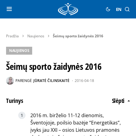
EN
Pradžia
Naujienos
Šeimų sporto žaidynės 2016
NAUJIENOS
Šeimų sporto žaidynės 2016
PARENGĖ
JŪRATĖ ČILINSKAITĖ
2016-04-18
Turinys
Slėpti
2016 m. birželio 11-12 dienomis,
Šventojoje, poilsio bazėje “Energetikas”,
įvyks jau XXI – osios Lietuvos pramonės