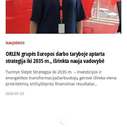
NAUJIENOS
ORLEN grupės Europos darbo taryboje aptarta
strategija iki 2035 m., išrinkta nauja vadovybė
Turinys Slėpti Strategija iki 2035 m. – investicijos ir
energetikos transformacijaDarbuotojų gerovė išlieka viena
prioritetinių sričiųStiprūs finansiniai rezultatai…
2026-07-23