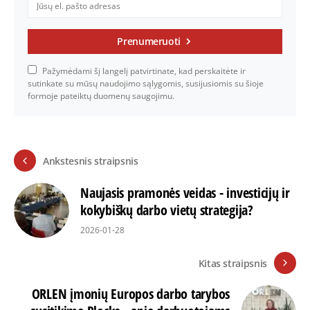
Prenumeruoti
Pažymėdami šį langelį patvirtinate, kad perskaitėte ir
sutinkate su mūsų naudojimo sąlygomis, susijusiomis su šioje
formoje pateiktų duomenų saugojimu.
Ankstesnis straipsnis
Naujasis pramonės veidas - investicijų ir
kokybiškų darbo vietų strategija?
2026-01-28
Kitas straipsnis
ORLEN įmonių Europos darbo tarybos