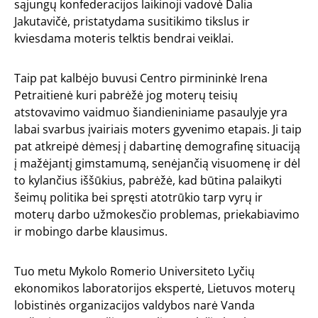
sąjungų konfederacijos laikinoji vadovė Dalia
Jakutavičė, pristatydama susitikimo tikslus ir
kviesdama moteris telktis bendrai veiklai.
Taip pat kalbėjo buvusi Centro pirmininkė Irena
Petraitienė kuri pabrėžė jog moterų teisių
atstovavimo vaidmuo šiandieniniame pasaulyje yra
labai svarbus įvairiais moters gyvenimo etapais. Ji taip
pat atkreipė dėmesį į dabartinę demografinę situaciją
į mažėjantį gimstamumą, senėjančią visuomenę ir dėl
to kylančius iššūkius, pabrėžė, kad būtina palaikyti
šeimų politika bei spręsti atotrūkio tarp vyrų ir
moterų darbo užmokesčio problemas, priekabiavimo
ir mobingo darbe klausimus.
Tuo metu Mykolo Romerio Universiteto Lyčių
ekonomikos laboratorijos ekspertė, Lietuvos moterų
lobistinės organizacijos valdybos narė Vanda