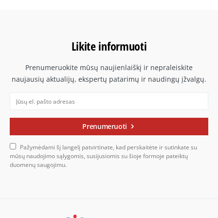
Likite informuoti
Prenumeruokite mūsų naujienlaiškį ir nepraleiskite
naujausių aktualijų, ekspertų patarimų ir naudingų įžvalgų.
Prenumeruoti
Pažymėdami šį langelį patvirtinate, kad perskaitėte ir sutinkate su
mūsų naudojimo sąlygomis, susijusiomis su šioje formoje pateiktų
duomenų saugojimu.