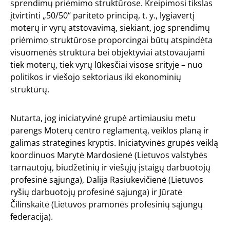
sprendimų priėmimo struktūrose. Kreipimosi tikslas
įtvirtinti „50/50“ pariteto principą, t. y., lygiavertį
moterų ir vyrų atstovavimą, siekiant, jog sprendimų
priėmimo struktūrose proporcingai būtų atspindėta
visuomenės struktūra bei objektyviai atstovaujami
tiek moterų, tiek vyrų lūkesčiai visose srityje – nuo
politikos ir viešojo sektoriaus iki ekonominių
struktūrų.
Nutarta, jog iniciatyvinė grupė artimiausiu metu
parengs Moterų centro reglamentą, veiklos planą ir
galimas strategines kryptis. Iniciatyvinės grupės veiklą
koordinuos Marytė Mardosienė (Lietuvos valstybės
tarnautojų, biudžetinių ir viešųjų įstaigų darbuotojų
profesinė sąjunga), Dalija Rasiukevičienė (Lietuvos
ryšių darbuotojų profesinė sąjunga) ir Jūratė
Čilinskaitė (Lietuvos pramonės profesinių sąjungų
federacija).