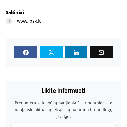
Šaltiniai
www.lpsk.lt
Likite informuoti
Prenumeruokite mūsų naujienlaiškį ir nepraleiskite
naujausių aktualijų, ekspertų patarimų ir naudingų
įžvalgų.