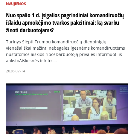
NAUJIENOS
Nuo spalio 1 d. įsigalios pagrindiniai komandiruočių
išlaidų apmokėjimo tvarkos pakeitimai: ką svarbu
žinoti darbuotojams?
Turinys Slėpti Trumpų komandiruočių dienpinigių
vienašališkai mažinti nebegalėsIlgesnėms komandiruotėms
nustatomos aiškios ribosDarbuotoją privalės informuoti iš
ankstoAiškesnės ir kitos…
2026-07-14