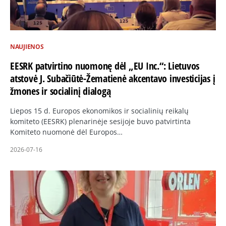
NAUJIENOS
EESRK patvirtino nuomonę dėl „EU Inc.“: Lietuvos
atstovė J. Subačiūtė-Žematienė akcentavo investicijas į
žmones ir socialinį dialogą
Liepos 15 d. Europos ekonomikos ir socialinių reikalų
komiteto (EESRK) plenarinėje sesijoje buvo patvirtinta
Komiteto nuomonė dėl Europos…
2026-07-16