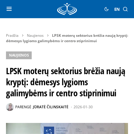
EN
Pradžia
Naujienos
LPSK moterų sektorius brėžia naują kryptį:
dėmesys lygioms galimybėms ir centro stiprinimui
NAUJIENOS
LPSK moterų sektorius brėžia naują
kryptį: dėmesys lygioms
galimybėms ir centro stiprinimui
PARENGĖ
JŪRATĖ ČILINSKAITĖ
2026-01-30