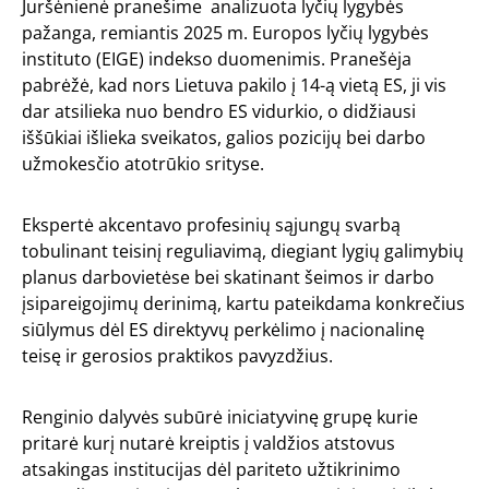
Juršėnienė pranešime analizuota lyčių lygybės
pažanga, remiantis 2025 m. Europos lyčių lygybės
instituto (EIGE) indekso duomenimis. Pranešėja
pabrėžė, kad nors Lietuva pakilo į 14-ą vietą ES, ji vis
dar atsilieka nuo bendro ES vidurkio, o didžiausi
iššūkiai išlieka sveikatos, galios pozicijų bei darbo
užmokesčio atotrūkio srityse.
Ekspertė akcentavo profesinių sąjungų svarbą
tobulinant teisinį reguliavimą, diegiant lygių galimybių
planus darbovietėse bei skatinant šeimos ir darbo
įsipareigojimų derinimą, kartu pateikdama konkrečius
siūlymus dėl ES direktyvų perkėlimo į nacionalinę
teisę ir gerosios praktikos pavyzdžius.
Renginio dalyvės subūrė iniciatyvinę grupę kurie
pritarė kurį nutarė kreiptis į valdžios atstovus
atsakingas institucijas dėl pariteto užtikrinimo