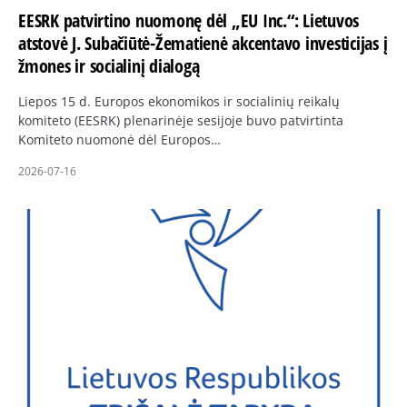
EESRK patvirtino nuomonę dėl „EU Inc.“: Lietuvos
atstovė J. Subačiūtė-Žematienė akcentavo investicijas į
žmones ir socialinį dialogą
Liepos 15 d. Europos ekonomikos ir socialinių reikalų
komiteto (EESRK) plenarinėje sesijoje buvo patvirtinta
Komiteto nuomonė dėl Europos…
2026-07-16