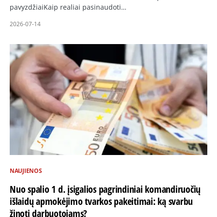
pavyzdžiaiKaip realiai pasinaudoti…
2026-07-14
NAUJIENOS
Nuo spalio 1 d. įsigalios pagrindiniai komandiruočių
išlaidų apmokėjimo tvarkos pakeitimai: ką svarbu
žinoti darbuotojams?