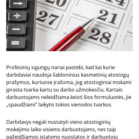
Profesinių sąjungų nariai pastebi, kad kai kurie
darbdaviai naudoja šabloninius kasmetinių atostogų
prašymus, kuriuose įrašoma, jog atostoginiai mokami
įprasta tvarka kartu su darbo užmokesčiu. Kartais
darbuotojams neleidžiama keisti šios formuluotės, jie
„spaudžiami” laikytis tokios vienodos tvarkos.
Darbdavys negali nustatyti vieno atostoginių
mokėjimo laiko visiems darbuotojams, nes taip
pažeidžiamos įstatymo nuostatos ir darbuotojų