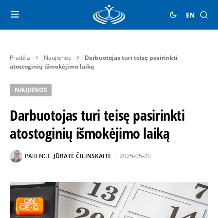
EN
Pradžia
Naujienos
Darbuotojas turi teisę pasirinkti
atostoginių išmokėjimo laiką
NAUJIENOS
Darbuotojas turi teisę pasirinkti
atostoginių išmokėjimo laiką
PARENGĖ
JŪRATĖ ČILINSKAITĖ
2025-05-20