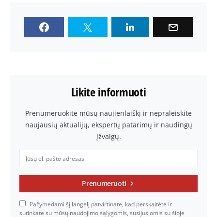
Likite informuoti
Prenumeruokite mūsų naujienlaiškį ir nepraleiskite
naujausių aktualijų, ekspertų patarimų ir naudingų
įžvalgų.
Prenumeruoti
Pažymėdami šį langelį patvirtinate, kad perskaitėte ir
sutinkate su mūsų naudojimo sąlygomis, susijusiomis su šioje