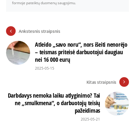
formoje pateiktų duomenų saugojimu.
Ankstesnis straipsnis
Atleido „savo noru“, nors išeiti nenorėjo
– teismas priteisė darbuotojui daugiau
nei 16 000 eurų
2025-05-15
Kitas straipsnis
Darbdavys nemoka laiku atlyginimo? Tai
ne „smulkmena“, o darbuotojų teisių
pažeidimas
2025-05-21