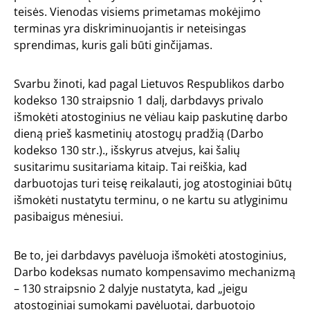
teisės. Vienodas visiems primetamas mokėjimo
terminas yra diskriminuojantis ir neteisingas
sprendimas, kuris gali būti ginčijamas.
Svarbu žinoti, kad pagal Lietuvos Respublikos darbo
kodekso 130 straipsnio 1 dalį, darbdavys privalo
išmokėti atostoginius ne vėliau kaip paskutinę darbo
dieną prieš kasmetinių atostogų pradžią (Darbo
kodekso 130 str.)., išskyrus atvejus, kai šalių
susitarimu susitariama kitaip. Tai reiškia, kad
darbuotojas turi teisę reikalauti, jog atostoginiai būtų
išmokėti nustatytu terminu, o ne kartu su atlyginimu
pasibaigus mėnesiui.
Be to, jei darbdavys pavėluoja išmokėti atostoginius,
Darbo kodeksas numato kompensavimo mechanizmą
– 130 straipsnio 2 dalyje nustatyta, kad „jeigu
atostoginiai sumokami pavėluotai, darbuotojo