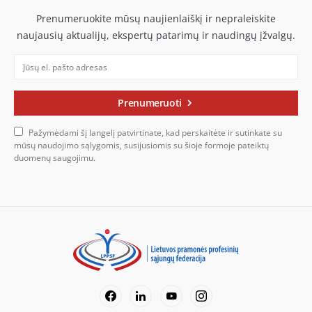
Prenumeruokite mūsų naujienlaiškį ir nepraleiskite
naujausių aktualijų, ekspertų patarimų ir naudingų įžvalgų.
Prenumeruoti
Pažymėdami šį langelį patvirtinate, kad perskaitėte ir sutinkate su
mūsų naudojimo sąlygomis, susijusiomis su šioje formoje pateiktų
duomenų saugojimu.