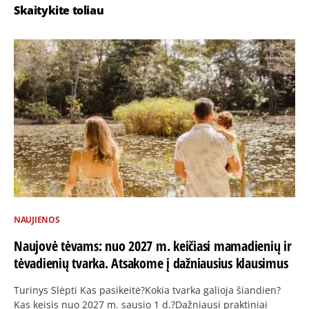
Skaitykite toliau
NAUJIENOS
Naujovė tėvams: nuo 2027 m. keičiasi mamadienių ir
tėvadienių tvarka. Atsakome į dažniausius klausimus
Turinys Slėpti Kas pasikeitė?Kokia tvarka galioja šiandien?
Kas keisis nuo 2027 m. sausio 1 d.?Dažniausi praktiniai