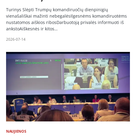
Turinys Slėpti Trumpų komandiruočių dienpinigių
vienašališkai mažinti nebegalėsIlgesnėms komandiruotėms
nustatomos aiškios ribosDarbuotoją privalės informuoti iš
ankstoAiškesnės ir kitos…
2026-07-14
NAUJIENOS