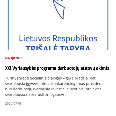
NAUJIENOS
XXI Vyriausybės programa darbuotojų atstovų akimis
Turinys Slėpti Socialinis dialogas – gera pradžia, bet
svarbiausia įgyvendinimasKonkurencingumas prasideda
nuo darbuotojųTvariausia investicijaDirbtinis intelektas:
svarbiausia neprarasti žmogausAr…
2026-07-08