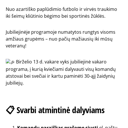
Nuo azartiško paplūdimio futbolo ir virvės traukimo
iki šeimų kliūtinio bėgimo bei sportinės žūklės.
Jubiliejinėje programoje numatytos rungtys visoms
amžiaus grupėms – nuo pačių mažiausių iki mūsų
veteranų!
Birželio 13 d. vakare vyks jubiliejinė vakaro
programa, į kurią kviečiami dalyvauti visų komandų
atstovai bei svečiai ir kartu paminėti 30-ąjį žaidynių
jubiliejų.
📋 Svarbi atmintinė dalyviams
Komandų paraiškas prašome siųsti
el. paštu