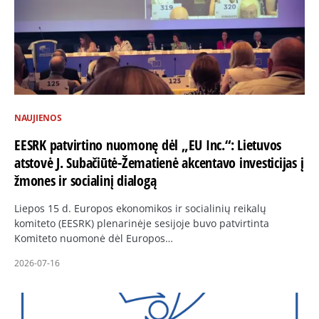
NAUJIENOS
EESRK patvirtino nuomonę dėl „EU Inc.“: Lietuvos
atstovė J. Subačiūtė-Žematienė akcentavo investicijas į
žmones ir socialinį dialogą
Liepos 15 d. Europos ekonomikos ir socialinių reikalų
komiteto (EESRK) plenarinėje sesijoje buvo patvirtinta
Komiteto nuomonė dėl Europos…
2026-07-16