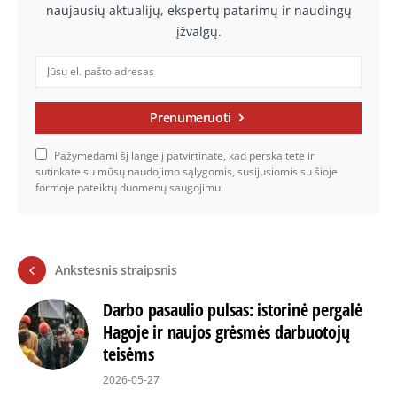
naujausių aktualijų, ekspertų patarimų ir naudingų
įžvalgų.
Prenumeruoti
Pažymėdami šį langelį patvirtinate, kad perskaitėte ir
sutinkate su mūsų naudojimo sąlygomis, susijusiomis su šioje
formoje pateiktų duomenų saugojimu.
Ankstesnis straipsnis
Darbo pasaulio pulsas: istorinė pergalė
Hagoje ir naujos grėsmės darbuotojų
teisėms
2026-05-27