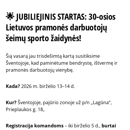
🌟 JUBILIEJINIS STARTAS: 30-osios
Lietuvos pramonės darbuotojų
šeimų sporto žaidynės!
Šią vasarą jau trisdešimtą kartą susitiksime
Šventojoje, kad paminėtume bendrystę, ištvermę ir
pramonės darbuotojų vienybę.
Kada?
2026 m. birželio 13–14 d.
Kur?
Šventojoje, pajūrio zonoje už p/n „Lagūna“,
Prieplaukos g. 18,.
Registracija komandoms
– iki birželio 5 d.,
burtai