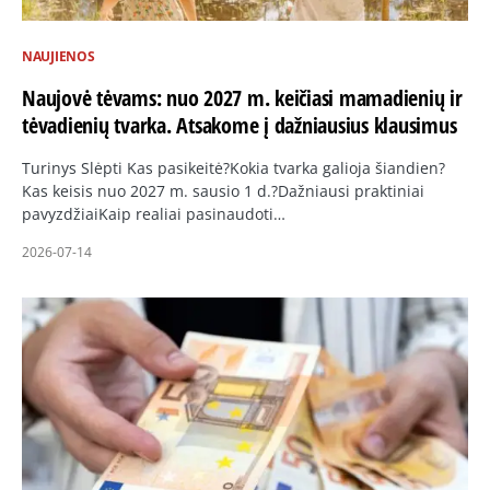
NAUJIENOS
Naujovė tėvams: nuo 2027 m. keičiasi mamadienių ir
tėvadienių tvarka. Atsakome į dažniausius klausimus
Turinys Slėpti Kas pasikeitė?Kokia tvarka galioja šiandien?
Kas keisis nuo 2027 m. sausio 1 d.?Dažniausi praktiniai
pavyzdžiaiKaip realiai pasinaudoti…
2026-07-14