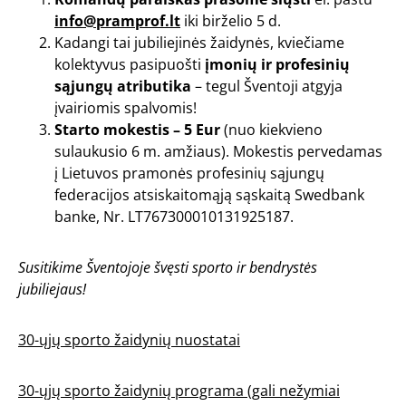
info@pramprof.lt
iki birželio 5 d.
Kadangi tai jubiliejinės žaidynės, kviečiame
kolektyvus pasipuošti
įmonių ir profesinių
sąjungų atributika
– tegul Šventoji atgyja
įvairiomis spalvomis!
Starto mokestis – 5 Eur
(nuo kiekvieno
sulaukusio 6 m. amžiaus). Mokestis pervedamas
į Lietuvos pramonės profesinių sąjungų
federacijos atsiskaitomąją sąskaitą Swedbank
banke, Nr. LT767300010131925187.
Susitikime Šventojoje švęsti sporto ir bendrystės
jubiliejaus!
30-ųjų sporto žaidynių nuostatai
30-ųjų sporto žaidynių programa (gali nežymiai