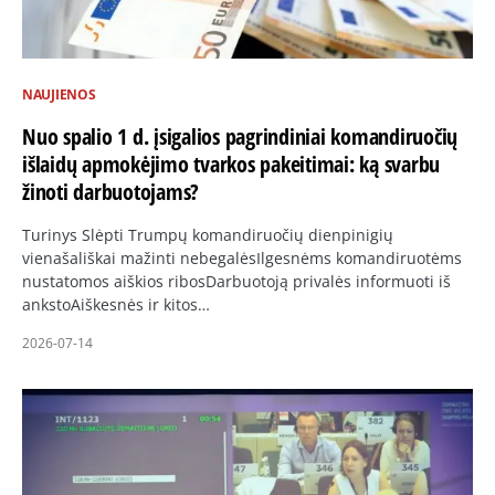
NAUJIENOS
Nuo spalio 1 d. įsigalios pagrindiniai komandiruočių
išlaidų apmokėjimo tvarkos pakeitimai: ką svarbu
žinoti darbuotojams?
Turinys Slėpti Trumpų komandiruočių dienpinigių
vienašališkai mažinti nebegalėsIlgesnėms komandiruotėms
nustatomos aiškios ribosDarbuotoją privalės informuoti iš
ankstoAiškesnės ir kitos…
2026-07-14