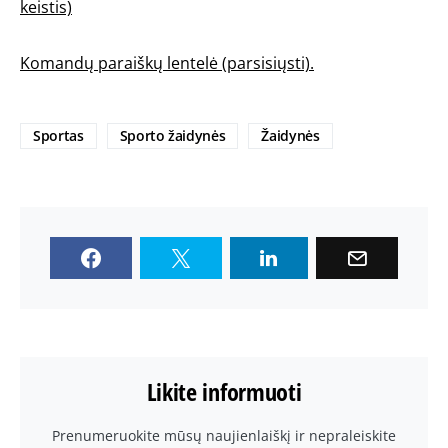
keistis)
Komandų paraiškų lentelė (parsisiųsti).
Sportas
Sporto žaidynės
Žaidynės
Likite informuoti
Prenumeruokite mūsų naujienlaiškį ir nepraleiskite