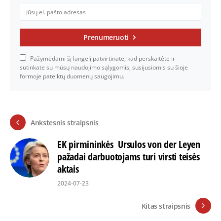
Prenumeruoti
Pažymėdami šį langelį patvirtinate, kad perskaitėte ir
sutinkate su mūsų naudojimo sąlygomis, susijusiomis su šioje
formoje pateiktų duomenų saugojimu.
Ankstesnis straipsnis
EK pirmininkės Ursulos von der Leyen
pažadai darbuotojams turi virsti teisės
aktais
2024-07-23
Kitas straipsnis