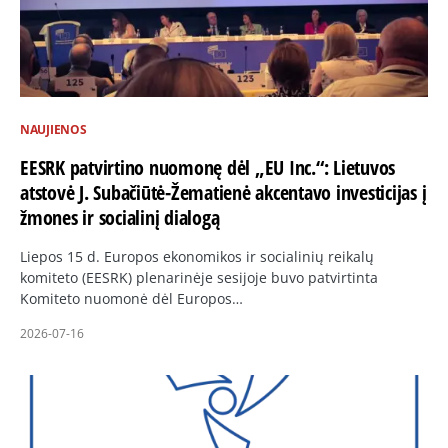
NAUJIENOS
EESRK patvirtino nuomonę dėl „EU Inc.“: Lietuvos
atstovė J. Subačiūtė-Žematienė akcentavo investicijas į
žmones ir socialinį dialogą
Liepos 15 d. Europos ekonomikos ir socialinių reikalų
komiteto (EESRK) plenarinėje sesijoje buvo patvirtinta
Komiteto nuomonė dėl Europos…
2026-07-16