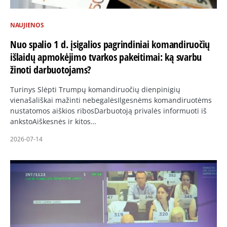
NAUJIENOS
Nuo spalio 1 d. įsigalios pagrindiniai komandiruočių
išlaidų apmokėjimo tvarkos pakeitimai: ką svarbu
žinoti darbuotojams?
Turinys Slėpti Trumpų komandiruočių dienpinigių
vienašališkai mažinti nebegalėsIlgesnėms komandiruotėms
nustatomos aiškios ribosDarbuotoją privalės informuoti iš
ankstoAiškesnės ir kitos…
2026-07-14