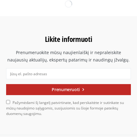
Likite informuoti
Prenumeruokite mūsų naujienlaiškį ir nepraleiskite
naujausių aktualijų, ekspertų patarimų ir naudingų įžvalgų.
Prenumeruoti
Pažymėdami šį langelį patvirtinate, kad perskaitėte ir sutinkate su
mūsų naudojimo sąlygomis, susijusiomis su šioje formoje pateiktų
duomenų saugojimu.