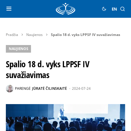
EN
Pradžia
Naujienos
Spalio 18 d. vyks LPPSF IV suvažiavimas
NAUJIENOS
Spalio 18 d. vyks LPPSF IV
suvažiavimas
PARENGĖ
JŪRATĖ ČILINSKAITĖ
2024-07-24