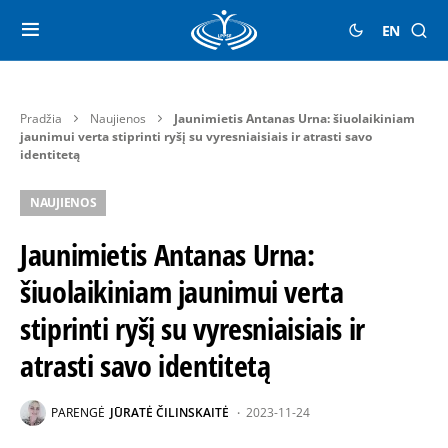
EN
Pradžia
Naujienos
Jaunimietis Antanas Urna: šiuolaikiniam
jaunimui verta stiprinti ryšį su vyresniaisiais ir atrasti savo
identitetą
NAUJIENOS
Jaunimietis Antanas Urna:
šiuolaikiniam jaunimui verta
stiprinti ryšį su vyresniaisiais ir
atrasti savo identitetą
PARENGĖ
JŪRATĖ ČILINSKAITĖ
2023-11-24