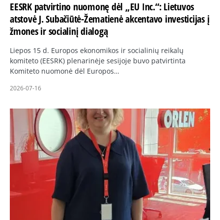
EESRK patvirtino nuomonę dėl „EU Inc.“: Lietuvos
atstovė J. Subačiūtė-Žematienė akcentavo investicijas į
žmones ir socialinį dialogą
Liepos 15 d. Europos ekonomikos ir socialinių reikalų
komiteto (EESRK) plenarinėje sesijoje buvo patvirtinta
Komiteto nuomonė dėl Europos…
2026-07-16