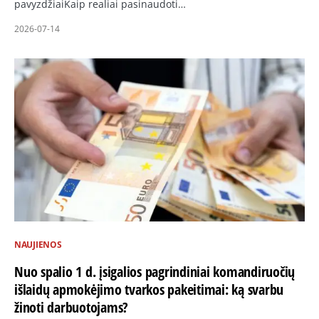
pavyzdžiaiKaip realiai pasinaudoti…
2026-07-14
NAUJIENOS
Nuo spalio 1 d. įsigalios pagrindiniai komandiruočių
išlaidų apmokėjimo tvarkos pakeitimai: ką svarbu
žinoti darbuotojams?