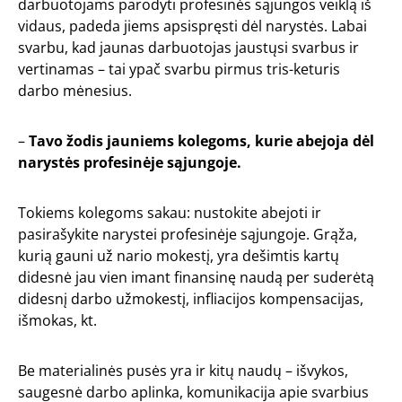
darbuotojams parodyti profesinės sąjungos veiklą iš
vidaus, padeda jiems apsispręsti dėl narystės. Labai
svarbu, kad jaunas darbuotojas jaustųsi svarbus ir
vertinamas – tai ypač svarbu pirmus tris-keturis
darbo mėnesius.
–
Tavo žodis jauniems kolegoms, kurie abejoja dėl
narystės profesinėje sąjungoje.
Tokiems kolegoms sakau: nustokite abejoti ir
pasirašykite narystei profesinėje sąjungoje. Grąža,
kurią gauni už nario mokestį, yra dešimtis kartų
didesnė jau vien imant finansinę naudą per suderėtą
didesnį darbo užmokestį, infliacijos kompensacijas,
išmokas, kt.
Be materialinės pusės yra ir kitų naudų – išvykos,
saugesnė darbo aplinka, komunikacija apie svarbius