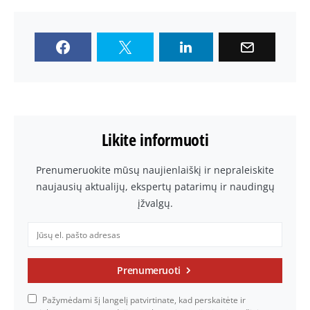
Likite informuoti
Prenumeruokite mūsų naujienlaiškį ir nepraleiskite
naujausių aktualijų, ekspertų patarimų ir naudingų
įžvalgų.
Prenumeruoti
Pažymėdami šį langelį patvirtinate, kad perskaitėte ir