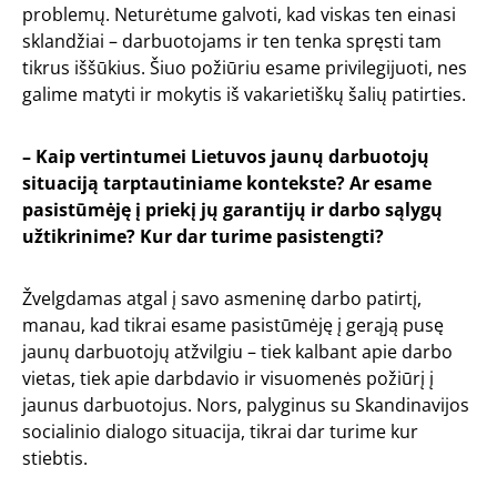
problemų. Neturėtume galvoti, kad viskas ten einasi
sklandžiai – darbuotojams ir ten tenka spręsti tam
tikrus iššūkius. Šiuo požiūriu esame privilegijuoti, nes
galime matyti ir mokytis iš vakarietiškų šalių patirties.
– Kaip vertintumei Lietuvos jaunų darbuotojų
situaciją tarptautiniame kontekste? Ar esame
pasistūmėję į priekį jų garantijų ir darbo sąlygų
užtikrinime? Kur dar turime pasistengti?
Žvelgdamas atgal į savo asmeninę darbo patirtį,
manau, kad tikrai esame pasistūmėję į gerąją pusę
jaunų darbuotojų atžvilgiu – tiek kalbant apie darbo
vietas, tiek apie darbdavio ir visuomenės požiūrį į
jaunus darbuotojus. Nors, palyginus su Skandinavijos
socialinio dialogo situacija, tikrai dar turime kur
stiebtis.