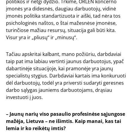
politikos ir netgi dydžio. Trkime, ORLEN koncerno
įmonės yra didesnės, daugiau darbuotojų, vidinė
įmonės politika standartizuota ir aiški, tad nėra tos
psichologinės naštos, o štai mažesnėse įmonėse,
turinčiose mažiau resursų, situacija gali būti kita.
Visur yra ir „pliusų“ ir „minusų“.
Tačiau apskritai kalbant, mano požiūriu, darbdaviai
taip pat ima labiau vertinti jaunus darbuotojus, ypač
dabartinėje situacijoje, kai pramonėje yra jaunų
specialistų stygius. Darbdaviai kartais ima konkuruoti
dėl darbuotojų, todėl yra priversti sudaryti geresnes
darbo sąlygas jauniems darbuotojams, drąsiau
investuoti į juos.
– Jaunų narių viso pasaulio profesinėse sąjungose
mažėja, Lietuva – ne išimtis. Kaip manai, kas tai
lemia ir ko reikėtų imtis?