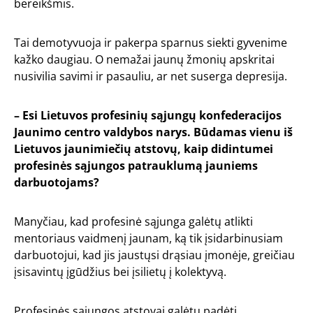
bereikšmis.
Tai demotyvuoja ir pakerpa sparnus siekti gyvenime
kažko daugiau. O nemažai jaunų žmonių apskritai
nusivilia savimi ir pasauliu, ar net suserga depresija.
– Esi Lietuvos profesinių sąjungų konfederacijos
Jaunimo centro valdybos narys. Būdamas vienu iš
Lietuvos jaunimiečių atstovų, kaip didintumei
profesinės sąjungos patrauklumą jauniems
darbuotojams?
Manyčiau, kad profesinė sąjunga galėtų atlikti
mentoriaus vaidmenį jaunam, ką tik įsidarbinusiam
darbuotojui, kad jis jaustųsi drąsiau įmonėje, greičiau
įsisavintų įgūdžius bei įsilietų į kolektyvą.
Profesinės sąjungos atstovai galėtų padėti