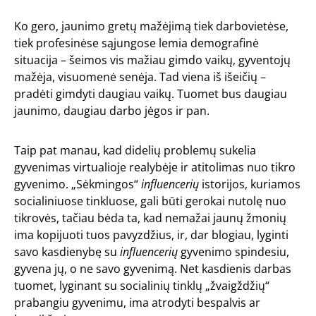
Ko gero, jaunimo gretų mažėjimą tiek darbovietėse,
tiek profesinėse sąjungose lemia demografinė
situacija – šeimos vis mažiau gimdo vaikų, gyventojų
mažėja, visuomenė senėja. Tad viena iš išeičių –
pradėti gimdyti daugiau vaikų. Tuomet bus daugiau
jaunimo, daugiau darbo jėgos ir pan.
Taip pat manau, kad didelių problemų sukelia
gyvenimas virtualioje realybėje ir atitolimas nuo tikro
gyvenimo. „Sėkmingos“
influencerių
istorijos, kuriamos
socialiniuose tinkluose, gali būti gerokai nutolę nuo
tikrovės, tačiau bėda ta, kad nemažai jaunų žmonių
ima kopijuoti tuos pavyzdžius, ir, dar blogiau, lyginti
savo kasdienybę su
influencerių
gyvenimo spindesiu,
gyvena jų, o ne savo gyvenimą. Net kasdienis darbas
tuomet, lyginant su socialinių tinklų „žvaigždžių“
prabangiu gyvenimu, ima atrodyti bespalvis ar