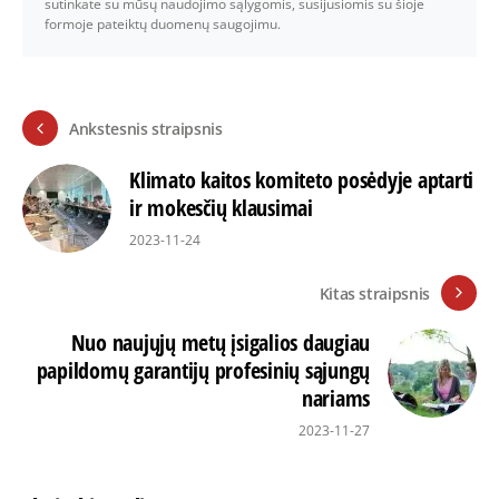
sutinkate su mūsų naudojimo sąlygomis, susijusiomis su šioje
formoje pateiktų duomenų saugojimu.
Ankstesnis straipsnis
Klimato kaitos komiteto posėdyje aptarti
ir mokesčių klausimai
2023-11-24
Kitas straipsnis
Nuo naujųjų metų įsigalios daugiau
papildomų garantijų profesinių sąjungų
nariams
2023-11-27