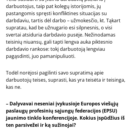
darbuotojus, taip pat kolegų istorijomis, jų
pastangomis spręsti konfliktines situacijas su
darbdaviu, tartis dėl darbo – užmokesčio, kt. Tąkart
supratau, kad be užnugario esi silpnesnis, o visi
svertai atsiduria darbdavio pusėje. Nežinodamas
teisinių niuansų, gali tapti lengva auka piktesnio
darbdavio rankose: tokį darbuotoją lengviau
pagąsdinti, juo pamanipuliuoti.
Todėl norėjosi pagilinti savo supratimą apie
darbuotojų teises, suprasti, kas yra teisėta ir teisinga,
kas ne.
– Dalyvavai neseniai įvykusioje Europos viešųjų
paslaugų profesinių sąjungų federacijos (EPSU)
jaunimo tinklo konferencijoje. Kokius įspūdžius iš
ten parsivežei ir ką sužinojai?