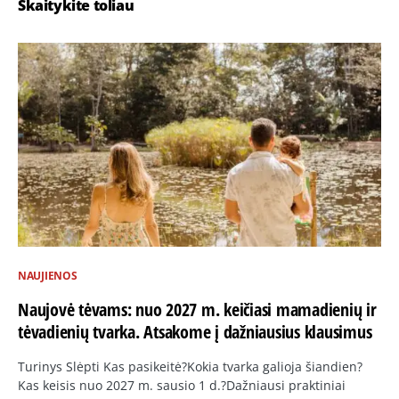
Skaitykite toliau
NAUJIENOS
Naujovė tėvams: nuo 2027 m. keičiasi mamadienių ir
tėvadienių tvarka. Atsakome į dažniausius klausimus
Turinys Slėpti Kas pasikeitė?Kokia tvarka galioja šiandien?
Kas keisis nuo 2027 m. sausio 1 d.?Dažniausi praktiniai