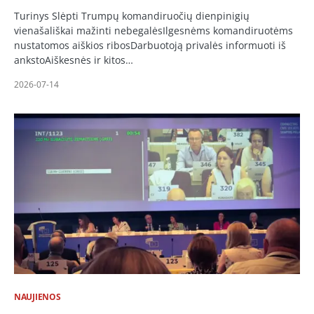
Turinys Slėpti Trumpų komandiruočių dienpinigių
vienašališkai mažinti nebegalėsIlgesnėms komandiruotėms
nustatomos aiškios ribosDarbuotoją privalės informuoti iš
ankstoAiškesnės ir kitos…
2026-07-14
NAUJIENOS