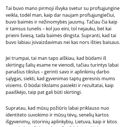
Tai buvo mano pirmoji išvyka svetur su profsąjungine
veikla, todėl man, kaip dar naujam profsąjungiečiui,
buvo baimės ir nežinomybės jausmų. Tačiau čia kaip
ir tamsus tunelis – kol juo eini, tol nejauku, bet kai
prieini šviesą, tada baimės dingsta. Supranti, kad tai
buvo labiau įsivaizdavimas nei kas nors išties baisaus.
Jei trumpai, tai man tapo aiškiau, kad būdami iš
skirtingų šalių esame ne vienodi, tačiau turintys labai
panašius tikslus – gerinti savo ir aplinkinių darbo
sąlygas, siekti, kad gyvenimas taptų geresnis mums
visiems. O būdai tikslams pasiekti ir rezultatai, kaip
paaiškėjo, taip pat gali būti skirtingi.
Supratau, kad mūsų požiūris labai priklauso nuo
identiteto suvokimo ir mūsų tėvų, senelių kartos
išgyvenimų, istorinių aplinkybių. Lietuva, kaip ir kitos