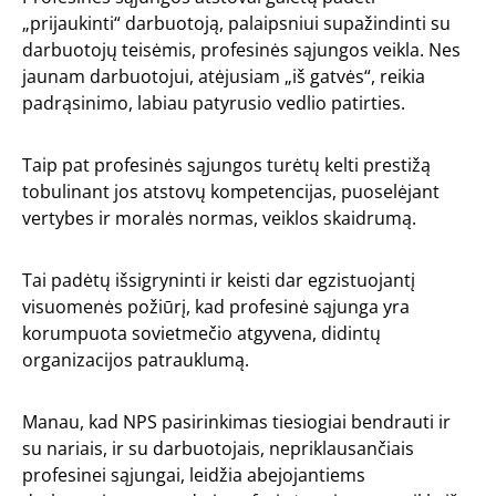
„prijaukinti“ darbuotoją, palaipsniui supažindinti su
darbuotojų teisėmis, profesinės sąjungos veikla. Nes
jaunam darbuotojui, atėjusiam „iš gatvės“, reikia
padrąsinimo, labiau patyrusio vedlio patirties.
Taip pat profesinės sąjungos turėtų kelti prestižą
tobulinant jos atstovų kompetencijas, puoselėjant
vertybes ir moralės normas, veiklos skaidrumą.
Tai padėtų išsigryninti ir keisti dar egzistuojantį
visuomenės požiūrį, kad profesinė sąjunga yra
korumpuota sovietmečio atgyvena, didintų
organizacijos patrauklumą.
Manau, kad NPS pasirinkimas tiesiogiai bendrauti ir
su nariais, ir su darbuotojais, nepriklausančiais
profesinei sąjungai, leidžia abejojantiems