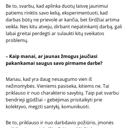
Be to, svarbu, kad aplinka duotų laisvę jaunimui
patiems rinktis savo kelią, eksperimentuoti, kad
darbas būtų ne prievolė ar kančia, bet širdžiai artima
veikla. Nes kitu atveju, dirbant nepatinkantį darbą, gali
labai greitai perdegti ar sulaukti kitų sveikatos
problemų.
– Kaip manai, ar jaunas žmogus jaučiasi
pakankamai saugus savo pirmame darbe?
Manau, kad yra daug nesaugumo vien iš
nežinomybės. Vieniems pasiseka, kitiems ne. Tai
priklauso ir nuo charakterio savybių. Taip pat svarbu
bendrieji įgūdžiai – gebėjimas prisitaikyti prie
kolektyvo, megzti santykį, komunikuoti.
Be to, priklauso ir nuo darbdavio požiūrio, įmonės