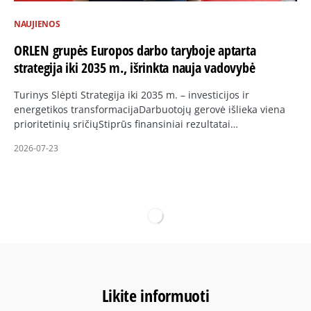
NAUJIENOS
ORLEN grupės Europos darbo taryboje aptarta
strategija iki 2035 m., išrinkta nauja vadovybė
Turinys Slėpti Strategija iki 2035 m. – investicijos ir
energetikos transformacijaDarbuotojų gerovė išlieka viena
prioritetinių sričiųStiprūs finansiniai rezultatai…
2026-07-23
Likite informuoti