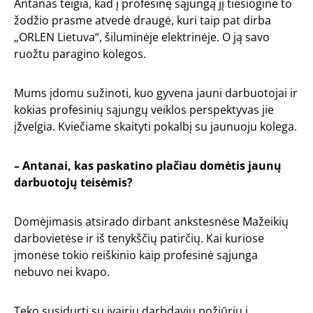
Antanas teigia, kad į profesinę sąjungą jį tiesiogine to
žodžio prasme atvedė draugė, kuri taip pat dirba
„ORLEN Lietuva“, šiluminėje elektrinėje. O ją savo
ruožtu paragino kolegos.
Mums įdomu sužinoti, kuo gyvena jauni darbuotojai ir
kokias profesinių sąjungų veiklos perspektyvas jie
įžvelgia. Kviečiame skaityti pokalbį su jaunuoju kolega.
– Antanai, kas paskatino plačiau domėtis jaunų
darbuotojų teisėmis?
Domėjimasis atsirado dirbant ankstesnėse Mažeikių
darbovietėse ir iš tenykščių patirčių. Kai kuriose
įmonėse tokio reiškinio kaip profesinė sąjunga
nebuvo nei kvapo.
Teko susidurti su įvairiu darbdavių požiūriu į