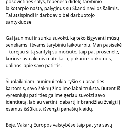
posovietinės šalys, tebeneša didelę tarybinio
laikotarpio naštą, palyginus su Skandinavijos šalimis.
Tai atsispindi ir darbdavio bei darbuotojo
santykiuose.
Gal jaunimui ir sunku suvokti, ką teko išgyventi mūsų
seneliams, tėvams tarybiniu laikotarpiu. Man pasisekė
– turėjau šiltą santykį su močiute, taip pat prosenele,
kurios savo akimis matė karo, pokario sunkumus,
dalinosi apie savo patirtis.
Šiuolaikiniam jaunimui tokio ryšio su praeities
kartomis, savo šaknų žinojimo labai trūksta. Būtent iš
vyresniųjų patirties galime geriau suvokti savo
identitetą, labiau vertinti dabartį ir brandžiau žvelgti į
esamus iššūkius, išvengti panašių klaidų.
Beje, Vakarų Europos valstybėse taip pat yra savų