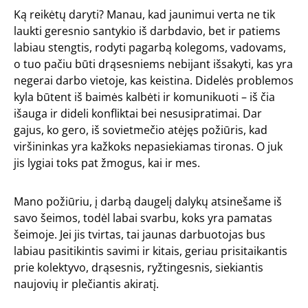
Ką reikėtų daryti? Manau, kad jaunimui verta ne tik
laukti geresnio santykio iš darbdavio, bet ir patiems
labiau stengtis, rodyti pagarbą kolegoms, vadovams,
o tuo pačiu būti drąsesniems nebijant išsakyti, kas yra
negerai darbo vietoje, kas keistina. Didelės problemos
kyla būtent iš baimės kalbėti ir komunikuoti – iš čia
išauga ir dideli konfliktai bei nesusipratimai. Dar
gajus, ko gero, iš sovietmečio atėjęs požiūris, kad
viršininkas yra kažkoks nepasiekiamas tironas. O juk
jis lygiai toks pat žmogus, kai ir mes.
Mano požiūriu, į darbą daugelį dalykų atsinešame iš
savo šeimos, todėl labai svarbu, koks yra pamatas
šeimoje. Jei jis tvirtas, tai jaunas darbuotojas bus
labiau pasitikintis savimi ir kitais, geriau prisitaikantis
prie kolektyvo, drąsesnis, ryžtingesnis, siekiantis
naujovių ir plečiantis akiratį.