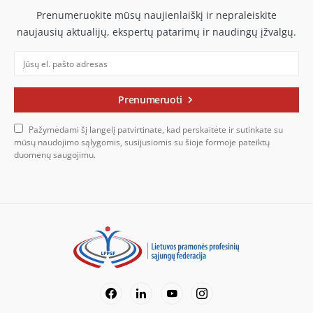
Prenumeruokite mūsų naujienlaiškį ir nepraleiskite
naujausių aktualijų, ekspertų patarimų ir naudingų įžvalgų.
Prenumeruoti
Pažymėdami šį langelį patvirtinate, kad perskaitėte ir sutinkate su
mūsų naudojimo sąlygomis, susijusiomis su šioje formoje pateiktų
duomenų saugojimu.