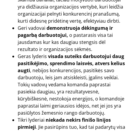
yra didžiausia organizacijos vertybė, kuri leidžia
organizacijai pelnyti konkurencinį pranašumą,
kurti didesnę pridėtinę vertę, efektyviau dirbti.
Geri vadovai
demonstruoja dėkingumą ir
pagarbą darbuotojui,
o pastarasis visa tai
jausdamas kur kas daugiau stengsis dėl
rezultato ir organizacijos sėkmės.
Geras lyderis
visada suteiks darbuotojui daug
pasitikėjimo, sprendimo laisvės, atvers kelius
augti
, nebijos konkurencijos, pasitikės savo
darbuotoju, leis jam atsiskleisti, įgalins veiklai.
Tokių vadovų vedama komanda paprastai
pasiekia daugiau, yra rezultatyvesnė,
kūrybiškesnė, nestokoja energijos, o komandoje
paprastai laimi geriausios idėjos, net jei jos yra
pasiūlytos žemesnio rango darbuotojų.
Tikri lyderiai
niekada nekirs finišo linijos
pirmieji
. Jie pasirūpins tuo, kad tai padarytų visa