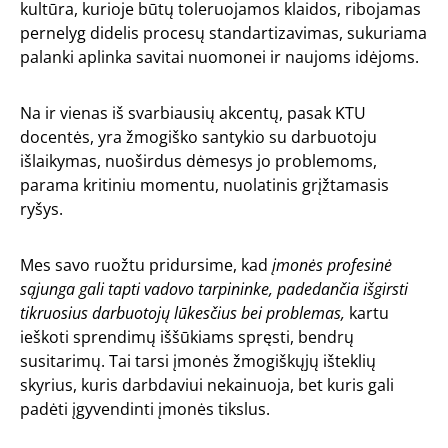
kultūra, kurioje būtų toleruojamos klaidos, ribojamas
pernelyg didelis procesų standartizavimas, sukuriama
palanki aplinka savitai nuomonei ir naujoms idėjoms.
Na ir vienas iš svarbiausių akcentų, pasak KTU
docentės, yra žmogiško santykio su darbuotoju
išlaikymas, nuoširdus dėmesys jo problemoms,
parama kritiniu momentu, nuolatinis grįžtamasis
ryšys.
Mes savo ruožtu pridursime, kad
įmonės profesinė
sąjunga gali tapti vadovo tarpininke, padedančia išgirsti
tikruosius darbuotojų lūkesčius bei problemas,
kartu
ieškoti sprendimų iššūkiams spręsti, bendrų
susitarimų. Tai tarsi įmonės žmogiškųjų išteklių
skyrius, kuris darbdaviui nekainuoja, bet kuris gali
padėti įgyvendinti įmonės tikslus.