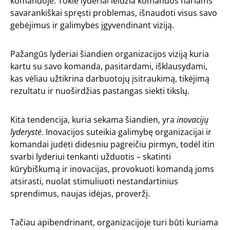
komandoje. Tokie lyderiai leidžia komandos nariams
savarankiškai spręsti problemas, išnaudoti visus savo
gebėjimus ir galimybes įgyvendinant viziją.
Pažangūs lyderiai šiandien organizacijos viziją kuria
kartu su savo komanda, pasitardami, išklausydami,
kas vėliau užtikrina darbuotojų įsitraukimą, tikėjimą
rezultatu ir nuoširdžias pastangas siekti tikslų.
Kita tendencija, kuria sekama šiandien, yra
inovacijų
lyderystė
. Inovacijos suteikia galimybę organizacijai ir
komandai judėti didesniu pagreičiu pirmyn, todėl itin
svarbi lyderiui tenkanti užduotis – skatinti
kūrybiškumą ir inovacijas, provokuoti komandą joms
atsirasti, nuolat stimuliuoti nestandartinius
sprendimus, naujas idėjas, proveržį.
Tačiau apibendrinant, organizacijoje turi būti kuriama