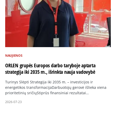
NAUJIENOS
ORLEN grupės Europos darbo taryboje aptarta
strategija iki 2035 m., išrinkta nauja vadovybė
Turinys Slėpti Strategija iki 2035 m. – investicijos ir
energetikos transformacijaDarbuotojų gerovė išlieka viena
prioritetinių sričiųStiprūs finansiniai rezultatai…
2026-07-23