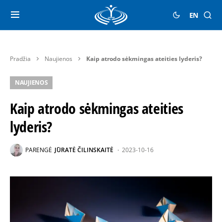
EN
Pradžia
Naujienos
Kaip atrodo sėkmingas ateities lyderis?
NAUJIENOS
Kaip atrodo sėkmingas ateities
lyderis?
PARENGĖ
JŪRATĖ ČILINSKAITĖ
2023-10-16