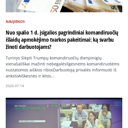
NAUJIENOS
Nuo spalio 1 d. įsigalios pagrindiniai komandiruočių
išlaidų apmokėjimo tvarkos pakeitimai: ką svarbu
žinoti darbuotojams?
Turinys Slėpti Trumpų komandiruočių dienpinigių
vienašališkai mažinti nebegalėsIlgesnėms komandiruotėms
nustatomos aiškios ribosDarbuotoją privalės informuoti iš
ankstoAiškesnės ir kitos…
2026-07-14