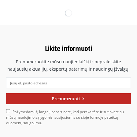
Likite informuoti
Prenumeruokite mūsų naujienlaiškį ir nepraleiskite
naujausių aktualijų, ekspertų patarimų ir naudingų įžvalgų.
Prenumeruoti
Pažymėdami šį langelį patvirtinate, kad perskaitėte ir sutinkate su
mūsų naudojimo sąlygomis, susijusiomis su šioje formoje pateiktų
duomenų saugojimu.