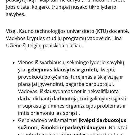
Jobs citata, ko gero, trumpai nusako tikro lyderio
savybes.
Visgi, Kauno technologijos universiteto (KTU) docentė,
Vadybos krypties studijų programų vadovė dr. Lina
Užienė šį teiginį paaiškina plačiau.
Vienos iš svarbiausių sėkmingo lyderio savybių
yra
gebėjimas klausytis ir girdėti
, įkvėpti,
provokuoti pokyčiams, turėjimas aiškią viziją ir
planą jai įgyvendinti, pagarba darbuotojui.
Vadovas, išklausydamas net ir nekvalifikuotą
darbą dirbantį darbuotoją, turi galimybę išgirsti
ir suprasti gilumines organizacijos problemas ir
imtis priemonių jas spręsti.
Gero vadovo veiksmai turi
įkvėpti darbuotojus
sužinoti, išmokti ir padaryti daugiau
. Nors tai
skamba banaliai, tačiau motyvuoti darbuotojai