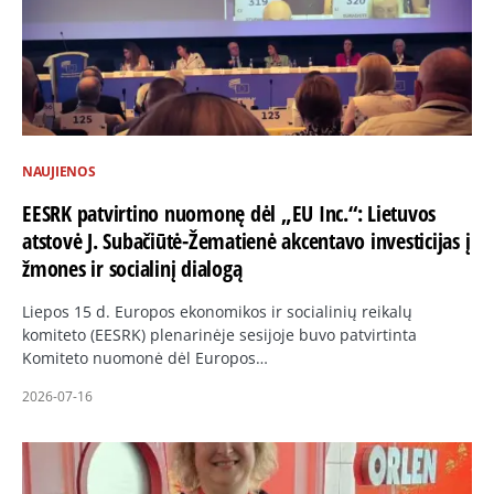
NAUJIENOS
EESRK patvirtino nuomonę dėl „EU Inc.“: Lietuvos
atstovė J. Subačiūtė-Žematienė akcentavo investicijas į
žmones ir socialinį dialogą
Liepos 15 d. Europos ekonomikos ir socialinių reikalų
komiteto (EESRK) plenarinėje sesijoje buvo patvirtinta
Komiteto nuomonė dėl Europos…
2026-07-16