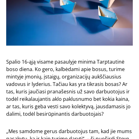
Spalio 16-ąją visame pasaulyje minima Tarptautinė
boso diena. Ko gero, kalbėdami apie bosus, turime
mintyje įmonių, įstaigų, organizacijų aukščiausius
vadovus ir lyderius. Tačiau kas yra tikrasis bosas? Ar
tas, kuris jaučiasi pranašesnis už savo darbuotojus ir
todėl reikalaujantis aklo paklusnumo bet kokia kaina,
ar tas, kuris geba vesti savo kolektyvą, jausdamasis jo
dalimi, todėl besirūpinantis darbuotojais?
„Mes samdome gerus darbuotojus tam, kad jie mums
pasakytų, ką ir kaip turime daryti“, – ši nuoširdi Steve