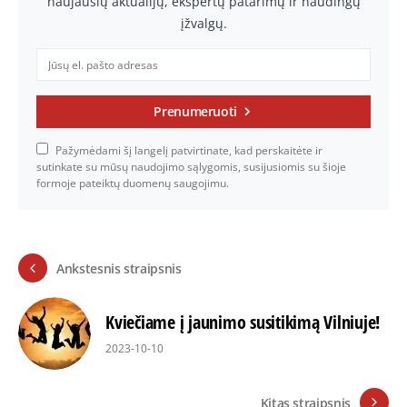
naujausių aktualijų, ekspertų patarimų ir naudingų
įžvalgų.
Prenumeruoti
Pažymėdami šį langelį patvirtinate, kad perskaitėte ir
sutinkate su mūsų naudojimo sąlygomis, susijusiomis su šioje
formoje pateiktų duomenų saugojimu.
Ankstesnis straipsnis
Kviečiame į jaunimo susitikimą Vilniuje!
2023-10-10
Kitas straipsnis