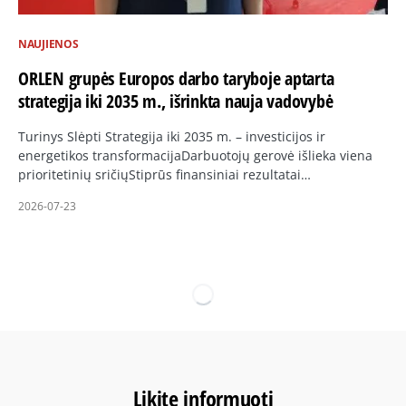
NAUJIENOS
ORLEN grupės Europos darbo taryboje aptarta
strategija iki 2035 m., išrinkta nauja vadovybė
Turinys Slėpti Strategija iki 2035 m. – investicijos ir
energetikos transformacijaDarbuotojų gerovė išlieka viena
prioritetinių sričiųStiprūs finansiniai rezultatai…
2026-07-23
Likite informuoti