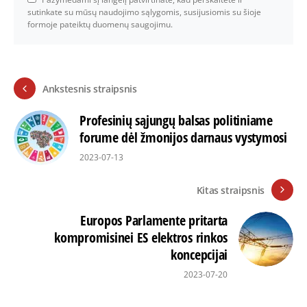
sutinkate su mūsų naudojimo sąlygomis, susijusiomis su šioje
formoje pateiktų duomenų saugojimu.
Ankstesnis straipsnis
Profesinių sąjungų balsas politiniame
forume dėl žmonijos darnaus vystymosi
2023-07-13
Kitas straipsnis
Europos Parlamente pritarta
kompromisinei ES elektros rinkos
koncepcijai
2023-07-20