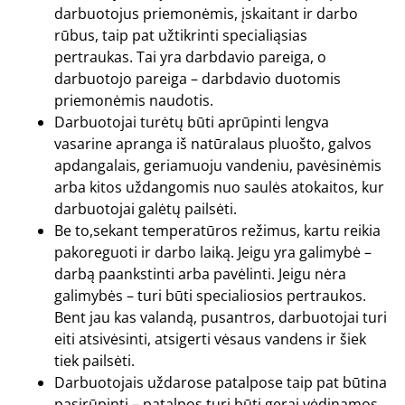
darbuotojus priemonėmis, įskaitant ir darbo
rūbus, taip pat užtikrinti specialiąsias
pertraukas. Tai yra darbdavio pareiga, o
darbuotojo pareiga – darbdavio duotomis
priemonėmis naudotis.
Darbuotojai turėtų būti aprūpinti lengva
vasarine apranga iš natūralaus pluošto, galvos
apdangalais, geriamuoju vandeniu, pavėsinėmis
arba kitos uždangomis nuo saulės atokaitos, kur
darbuotojai galėtų pailsėti.
Be to,sekant temperatūros režimus, kartu reikia
pakoreguoti ir darbo laiką. Jeigu yra galimybė –
darbą paankstinti arba pavėlinti. Jeigu nėra
galimybės – turi būti specialiosios pertraukos.
Bent jau kas valandą, pusantros, darbuotojai turi
eiti atsivėsinti, atsigerti vėsaus vandens ir šiek
tiek pailsėti.
Darbuotojais uždarose patalpose taip pat būtina
pasirūpinti – patalpos turi būti gerai vėdinamos,