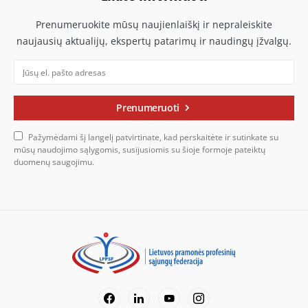
Prenumeruokite mūsų naujienlaiškį ir nepraleiskite
naujausių aktualijų, ekspertų patarimų ir naudingų įžvalgų.
Prenumeruoti
Pažymėdami šį langelį patvirtinate, kad perskaitėte ir sutinkate su
mūsų naudojimo sąlygomis, susijusiomis su šioje formoje pateiktų
duomenų saugojimu.