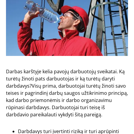
Darbas karštyje kelia pavojų darbuotojų sveikatai. Ką
turėtų žinoti pats darbuotojas ir ką turėtų daryti
darbdavys?Visų prima, darbuotojai turėtų žinoti savo
teises ir pagrindinį darbų saugos užtikrinimo principą,
kad darbo priemonėmis ir darbo organizavimu
rūpinasi darbdavys. Darbuotojai turi teisę iš
darbdavio pareikalauti vykdyti šitą pareigą.
Darbdavys turi įvertinti riziką ir turi aprūpinti