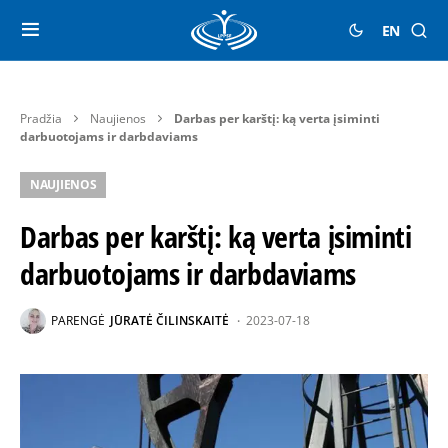
EN
Pradžia
Naujienos
Darbas per karštį: ką verta įsiminti
darbuotojams ir darbdaviams
NAUJIENOS
Darbas per karštį: ką verta įsiminti
darbuotojams ir darbdaviams
PARENGĖ
JŪRATĖ ČILINSKAITĖ
2023-07-18