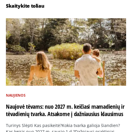
Skaitykite toliau
NAUJIENOS
Naujovė tėvams: nuo 2027 m. keičiasi mamadienių ir
tėvadienių tvarka. Atsakome į dažniausius klausimus
Turinys Slėpti Kas pasikeitė?Kokia tvarka galioja šiandien?
Kas keisis nuo 2027 m. sausio 1 d.?Dažniausi praktiniai