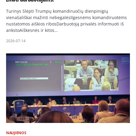
Turinys Slėpti Trumpų komandiruočių dienpinigių
vienašališkai mažinti nebegalėsIlgesnėms komandiruotėms
nustatomos aiškios ribosDarbuotoją privalės informuoti iš
ankstoAiškesnės ir kitos…
2026-07-14
NAUJIENOS