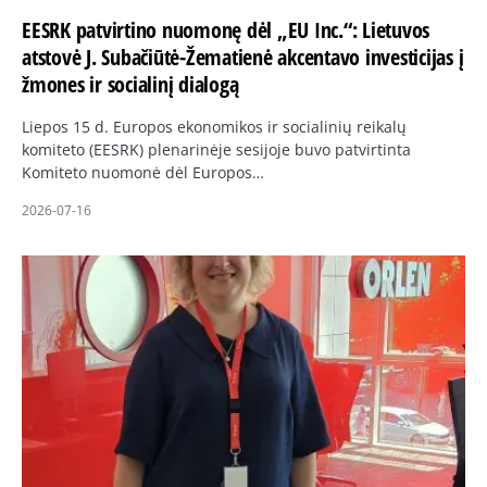
EESRK patvirtino nuomonę dėl „EU Inc.“: Lietuvos
atstovė J. Subačiūtė-Žematienė akcentavo investicijas į
žmones ir socialinį dialogą
Liepos 15 d. Europos ekonomikos ir socialinių reikalų
komiteto (EESRK) plenarinėje sesijoje buvo patvirtinta
Komiteto nuomonė dėl Europos…
2026-07-16