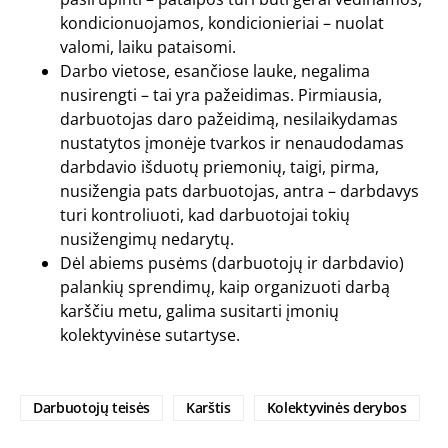
kondicionuojamos, kondicionieriai – nuolat
valomi, laiku pataisomi.
Darbo vietose, esančiose lauke, negalima
nusirengti – tai yra pažeidimas. Pirmiausia,
darbuotojas daro pažeidimą, nesilaikydamas
nustatytos įmonėje tvarkos ir nenaudodamas
darbdavio išduotų priemonių, taigi, pirma,
nusižengia pats darbuotojas, antra – darbdavys
turi kontroliuoti, kad darbuotojai tokių
nusižengimų nedarytų.
Dėl abiems pusėms (darbuotojų ir darbdavio)
palankių sprendimų, kaip organizuoti darbą
karščiu metu, galima susitarti įmonių
kolektyvinėse sutartyse.
Darbuotojų teisės
Karštis
Kolektyvinės derybos