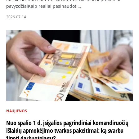
pavyzdžiaiKaip realiai pasinaudoti…
2026-07-14
NAUJIENOS
Nuo spalio 1 d. įsigalios pagrindiniai komandiruočių
išlaidų apmokėjimo tvarkos pakeitimai: ką svarbu
žinoti darbuotojams?