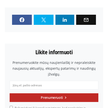
Likite informuoti
Prenumeruokite mūsų naujienlaiškį ir nepraleiskite
naujausių aktualijų, ekspertų patarimų ir naudingų
įžvalgų.
Prenumeruoti
Pažymėdami šį langelį patvirtinate, kad perskaitėte ir