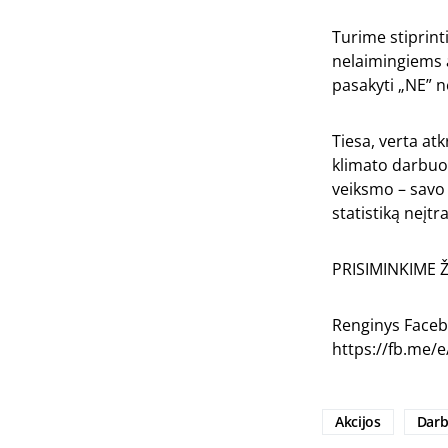
Turime stiprint
nelaimingiems a
pasakyti „NE” 
Tiesa, verta at
klimato darbuot
veiksmo – savo 
statistiką neįtr
PRISIMINKIME 
Renginys Faceb
https://fb.me/
Akcijos
Darb