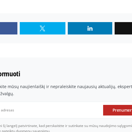
formuoti
te mūsų naujienlaiškį ir nepraleiskite naujausių aktualijų, ekspe
įžvalgų.
Prenumer
šį langelį patvirtinate, kad perskaitėte ir sutinkate su mūsų naudojimo sąlygomi
je pateiktų duomenų saugojimu.