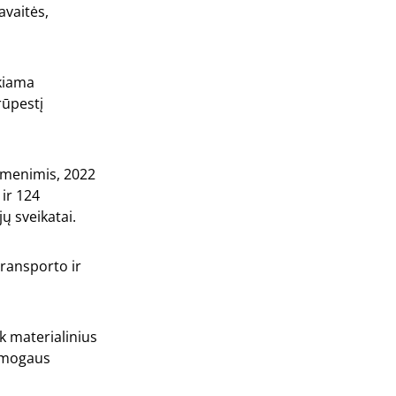
avaitės,
ikiama
rūpestį
uomenimis, 2022
 ir 124
ų sveikatai.
transporto ir
k materialinius
 žmogaus