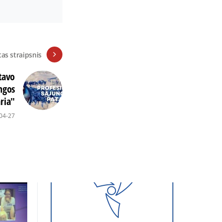
tas straipsnis
tavo
ngos
ria"
04-27