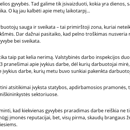
ios gyvybės. Tad galime tik įsivaizduoti, kokia yra dienos, s
ika. O ką jau kalbėti apie metų laikotarpį…
buotojų sauga ir sveikata – tai primirštoji zona, kuriai nete
kšmės. Dar dažnai pasitaiko, kad pelno troškimas nusveria 
yvybe bei sveikata.
stika taip pat kelia nerimą. Valstybinės darbo inspekcijos d
3 pranešimai apie įvykius darbe, dėl kurių darbuotojai mirė,
 įvykius darbe, kurių metu buvo sunkiai pakenkta darbuotoj
tini atsitikimai įvyksta statybos, apdirbamosios pramonės, 
iškininkystės sektoriuose.
tminti, kad kiekvienas gyvybės praradimas darbe reiškia ne ti
smūgį įmonės reputacijai, bet, visų pirma, skaudų brangaus
iesiems.