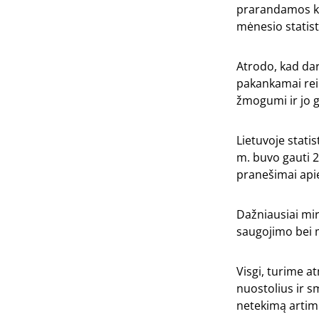
prarandamos kel
mėnesio statist
Atrodo, kad dar
pakankamai rei
žmogumi ir jo g
Lietuvoje stati
m. buvo gauti 2
pranešimai apie
Dažniausiai mir
saugojimo bei m
Visgi, turime a
nuostolius ir 
netekimą artim