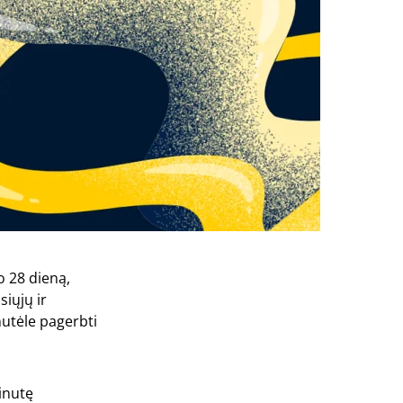
o 28 dieną,
siųjų ir
nutėle pagerbti
inutę