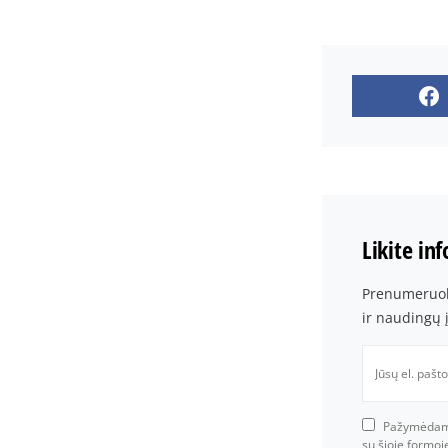
Likite in
Prenumeruoki
ir naudingų 
Pažymėdami 
su šioje formo