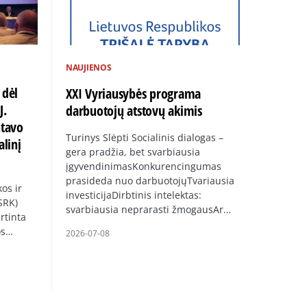
NAUJIENOS
 dėl
XXI Vyriausybės programa
J.
darbuotojų atstovų akimis
ntavo
Turinys Slėpti Socialinis dialogas –
alinį
gera pradžia, bet svarbiausia
įgyvendinimasKonkurencingumas
prasideda nuo darbuotojųTvariausia
os ir
investicijaDirbtinis intelektas:
SRK)
svarbiausia neprarasti žmogausAr…
rtinta
os…
2026-07-08