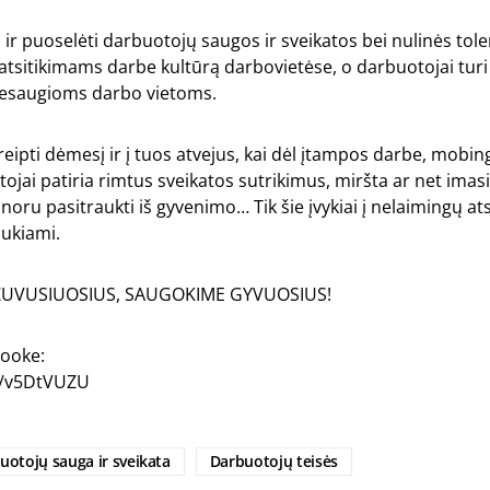
i ir puoselėti darbuotojų saugos ir sveikatos bei nulinės tole
tsitikimams darbe kultūrą darbovietėse, o darbuotojai turi 
nesaugioms darbo vietoms.
kreipti dėmesį ir į tuos atvejus, kai dėl įtampos darbe, mobin
ojai patiria rimtus sveikatos sutrikimus, miršta ar net imasi
noru pasitraukti iš gyvenimo… Tik šie įvykiai į nelaimingų at
aukiami.
ŽUVUSIUOSIUS, SAUGOKIME GYVUOSIUS!
ooke:
e/v5DtVUZU
uotojų sauga ir sveikata
Darbuotojų teisės