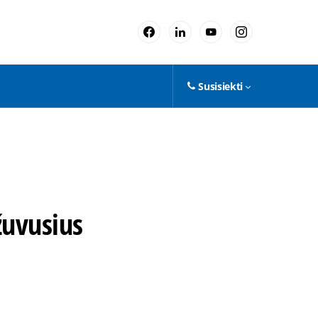
Susisiekti
žuvusius