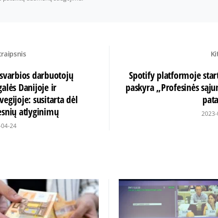
traipsnis
Ki
 svarbios darbuotojų
Spotify platformoje star
alės Danijoje ir
paskyra „Profesinės sąju
egijoje: susitarta dėl
pata
esnių atlyginimų
2023-
-04-24