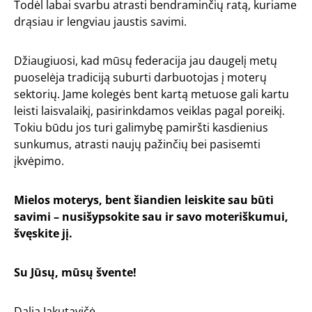
Todėl labai svarbu atrasti bendraminčių ratą, kuriame
drąsiau ir lengviau jaustis savimi.
Džiaugiuosi, kad mūsų federacija jau daugelį metų
puoselėja tradiciją suburti darbuotojas į moterų
sektorių. Jame kolegės bent kartą metuose gali kartu
leisti laisvalaikį, pasirinkdamos veiklas pagal poreikį.
Tokiu būdu jos turi galimybę pamiršti kasdienius
sunkumus, atrasti naujų pažinčių bei pasisemti
įkvėpimo.
Mielos moterys, bent šiandien leiskite sau būti
savimi – nusišypsokite sau ir savo moteriškumui,
švęskite jį.
Su Jūsų, mūsų švente!
Dalia Jakutavičė