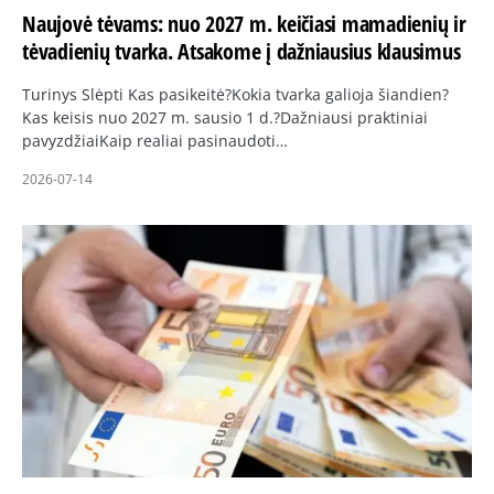
Naujovė tėvams: nuo 2027 m. keičiasi mamadienių ir
tėvadienių tvarka. Atsakome į dažniausius klausimus
Turinys Slėpti Kas pasikeitė?Kokia tvarka galioja šiandien?
Kas keisis nuo 2027 m. sausio 1 d.?Dažniausi praktiniai
pavyzdžiaiKaip realiai pasinaudoti…
2026-07-14