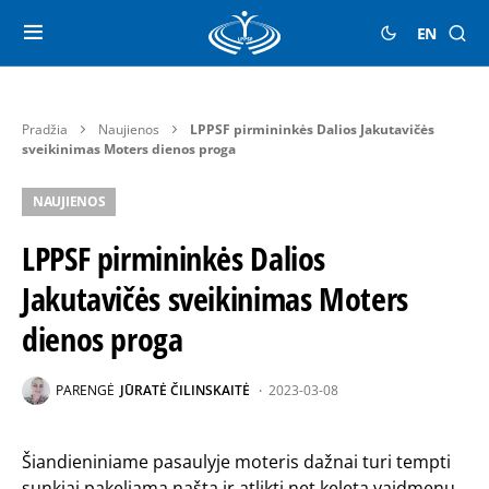
EN
Pradžia
Naujienos
LPPSF pirmininkės Dalios Jakutavičės
sveikinimas Moters dienos proga
NAUJIENOS
LPPSF pirmininkės Dalios
Jakutavičės sveikinimas Moters
dienos proga
PARENGĖ
JŪRATĖ ČILINSKAITĖ
2023-03-08
Šiandieniniame pasaulyje moteris dažnai turi tempti
sunkiai pakeliamą naštą ir atlikti net keletą vaidmenų