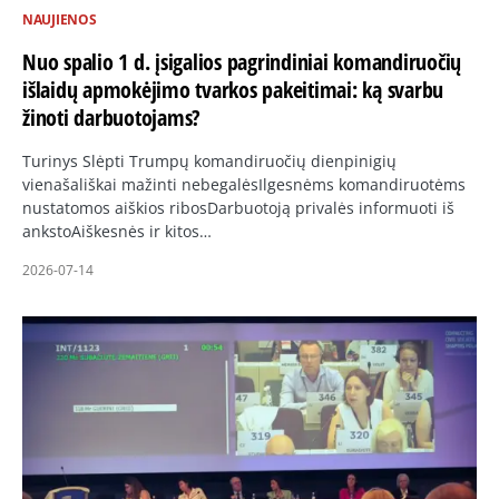
NAUJIENOS
Nuo spalio 1 d. įsigalios pagrindiniai komandiruočių
išlaidų apmokėjimo tvarkos pakeitimai: ką svarbu
žinoti darbuotojams?
Turinys Slėpti Trumpų komandiruočių dienpinigių
vienašališkai mažinti nebegalėsIlgesnėms komandiruotėms
nustatomos aiškios ribosDarbuotoją privalės informuoti iš
ankstoAiškesnės ir kitos…
2026-07-14