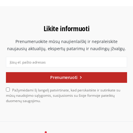
Likite informuoti
Prenumeruokite mūsų naujienlaiškį ir nepraleiskite
naujausių aktualijų, ekspertų patarimų ir naudingų įžvalgų.
Prenumeruoti
Pažymėdami šį langelį patvirtinate, kad perskaitėte ir sutinkate su
mūsų naudojimo sąlygomis, susijusiomis su šioje formoje pateiktų
duomenų saugojimu.