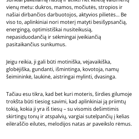
vienų metu: dukros, mamos, močiutės, stropios ir
našiai dirbančios darbuotojos, aktyvios pilietės… Be
viso to, aplinkiniai nori moterį matyti besišypsančią,
energingą, optimistiškai nusiteikusią,
nepasiduodančią ir sėkmingai įveikiančią
pasitaikančius sunkumus.
Jeigu reikia, ji gali būti motiniška, vėjavaikiška,
globėjiška, gundanti, išmintinga, kovotoja, namų
šeimininkė, laukinė, aistringai mylinti, dvasinga.
Tačiau esu tikra, kad bet kuri moteris, širdies gilumoje
trokšta būti tiesiog savimi, kad aplinkiniai ją priimtų
tokią, kokia ji yra iš tiesų – su visomis dešimtimis
skirtingų tonų ir atspalvių, vargiai sutelpančių į kelias
eilėraščio eilutes, melodijos natas ar paveikslo rėmus.