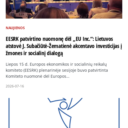
NAUJIENOS
EESRK patvirtino nuomonę dėl „EU Inc.“: Lietuvos
atstovė J. Subačiūtė-Žematienė akcentavo investicijas į
žmones ir socialinį dialogą
Liepos 15 d. Europos ekonomikos ir socialinių reikalų
komiteto (EESRK) plenarinėje sesijoje buvo patvirtinta
Komiteto nuomonė dėl Europos…
2026-07-16