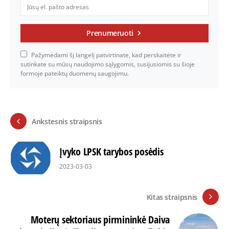
Prenumeruoti
Pažymėdami šį langelį patvirtinate, kad perskaitėte ir
sutinkate su mūsų naudojimo sąlygomis, susijusiomis su šioje
formoje pateiktų duomenų saugojimu.
Ankstesnis straipsnis
Įvyko LPSK tarybos posėdis
2023-03-03
Kitas straipsnis
Moterų sektoriaus pirmininkė Daiva