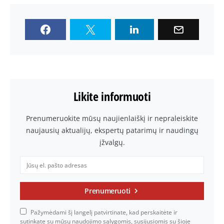
Likite informuoti
Prenumeruokite mūsų naujienlaiškį ir nepraleiskite
naujausių aktualijų, ekspertų patarimų ir naudingų
įžvalgų.
Prenumeruoti
Pažymėdami šį langelį patvirtinate, kad perskaitėte ir
sutinkate su mūsų naudojimo sąlygomis, susijusiomis su šioje