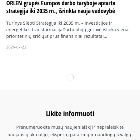
ORLEN grupės Europos darbo taryboje aptarta
strategija iki 2035 m., išrinkta nauja vadovybė
Turinys Slėpti Strategija iki 2035 m. – investicijos ir
energetikos transformacijaDarbuotojų gerovė išlieka viena
prioritetinių sričiųStiprūs finansiniai rezultatai…
2026-07-23
Likite informuoti
Prenumeruokite mūsų naujienlaiškį ir nepraleiskite
naujausių aktualijų, ekspertų patarimų ir naudingų įžvalgų.