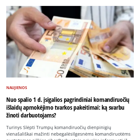
NAUJIENOS
Nuo spalio 1 d. įsigalios pagrindiniai komandiruočių
išlaidų apmokėjimo tvarkos pakeitimai: ką svarbu
žinoti darbuotojams?
Turinys Slėpti Trumpų komandiruočių dienpinigių
vienašališkai mažinti nebegalėsIlgesnėms komandiruotėms