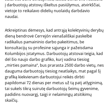
į darbuotojų atstovų iškeltus pasiūlymus, atvirkščiai,
vietoje to reikalavo didelių nuolaidų darbdavio
naudai.
Atkreiptinas dėmesys, kad antrąją kolektyvinių derybų
dieną bendrovė Cerrejón vienašališkai paskelbė
radikalius pamaininio darbo pakeitimus, be
konsultacijų su profesine sąjunga ir pažeisdama
Kolumbijos įstatymus. Darbuotojų atstovai teigia, kad
dėl šio naujo darbo grafiko, kurį vadina tiesiog
„mirties pamaina“, bus prarasta 2500 darbo vietų, nes
dauguma darbuotojų tiesiog neatlaikys, mat pagal šį
grafiką kiekvienam darbuotojui reikės dirbti
papildomai 72 dienas per metus už tą patį atlyginimą,
tai sukels tikrą suirutę darbuotojų šeimų gyvenime,
padidins nuovargį, taigi ir nelaimingų atsitikimų
skaičių.