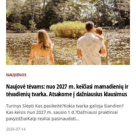
NAUJIENOS
Naujovė tėvams: nuo 2027 m. keičiasi mamadienių ir
tėvadienių tvarka. Atsakome į dažniausius klausimus
Turinys Slėpti Kas pasikeitė?Kokia tvarka galioja šiandien?
Kas keisis nuo 2027 m. sausio 1 d.?Dažniausi praktiniai
pavyzdžiaiKaip realiai pasinaudoti…
2026-07-14