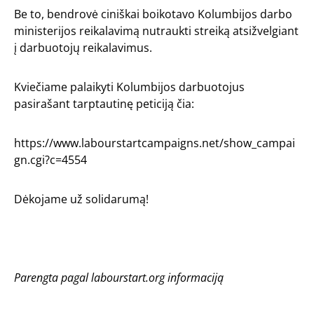
Be to, bendrovė ciniškai boikotavo Kolumbijos darbo
ministerijos reikalavimą nutraukti streiką atsižvelgiant
į darbuotojų reikalavimus.
Kviečiame palaikyti Kolumbijos darbuotojus
pasirašant tarptautinę peticiją čia:
https://www.labourstartcampaigns.net/show_campai
gn.cgi?c=4554
Dėkojame už solidarumą
!
Parengta pagal labourstart.org informaciją