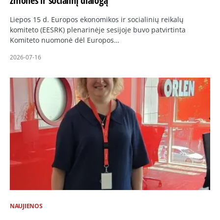
žmones ir socialinį dialogą
Liepos 15 d. Europos ekonomikos ir socialinių reikalų
komiteto (EESRK) plenarinėje sesijoje buvo patvirtinta
Komiteto nuomonė dėl Europos…
2026-07-16
NAUJIENOS