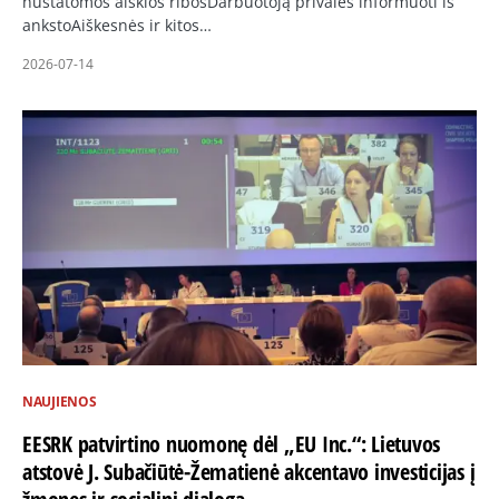
nustatomos aiškios ribosDarbuotoją privalės informuoti iš
ankstoAiškesnės ir kitos…
2026-07-14
NAUJIENOS
EESRK patvirtino nuomonę dėl „EU Inc.“: Lietuvos
atstovė J. Subačiūtė-Žematienė akcentavo investicijas į