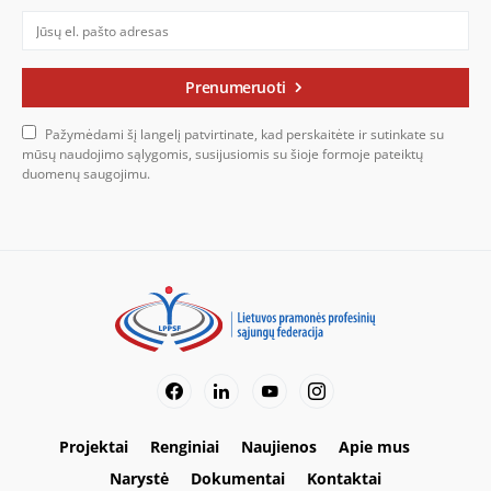
Prenumeruoti
Pažymėdami šį langelį patvirtinate, kad perskaitėte ir sutinkate su
mūsų naudojimo sąlygomis, susijusiomis su šioje formoje pateiktų
duomenų saugojimu.
Projektai
Renginiai
Naujienos
Apie mus
Narystė
Dokumentai
Kontaktai