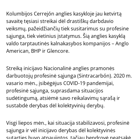
Kolumbijos Cerrejón anglies kasykloje jau ketvirtą
savaitę tęsiasi streikai dėl drastiškų darbdavio
veiksmų, pažeidžiančių tiek susitarimus su profesine
sąjunga, tiek vietinius įstatymus. Šią anglies kasyklą
valdo tarptautinės kalnakasybos kompanijos – Anglo
American, BHP ir Glencore.
Streiką inicijavo Nacionalinė anglies pramonės
darbuotojų profesinė sąjunga (Sintracarbón). 2020 m.
vasario mėn., įsibėgėjus COVID-19 pandemijai,
profesinė sąjunga, suprasdama situacijos
sudėtingumą, atsiėmė savo reikalavimų sąrašą ir
sustabdė derybas dėl kolektyvinių derybų.
Visgi liepos mėn., kai situacija stabilizavosi, profesinė
sąjunga ir vėl inicijavo derybas dėl kolektyvinės
sutarties buvo atnaujintos, tačiau bendrovė neatsakė