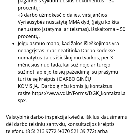
pagal kelis vykdomuosius dokumentus – 30
procentų;
-iš darbo užmokesčio dalies, viršijančios
Vyriausybės nustatytą MMA dydį (jeigu ko kita
nenustato įstatymai ar teismas), išskaitoma – 50
procentų.
Jeigu asmuo mano, kad žalos išieškojimas yra
nepagrįstas ir /ar neatitinka Darbo kodekse
numatytos žalos išieškojimo tvarkos, per 3
mėnesius nuo tada, kai sužinojo ar turėjo
sužinoti apie jo teisių pažeidimą, su prašymu
turi teisę kreiptis į DARBO GINČŲ
KOMISIJĄ. Darbo ginčų komisijų kontaktus
rasite
https://www.vdi.lt/Forms/DGK_kontaktai.a
spx
.
Valstybinė darbo inspekcija kviečia, iškilus klausimams
dėl darbo teisinių santykių, konsultacijos kreiptis
telefonu (8 5) 213 9772 (+370 521 39 772) arba