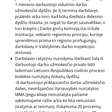
1 mėnesio darbuotojo vidutinio darbo
užmokesčio dydžio. Jei šį terminą darbdavys
praleido arba nori, kad būtų išieškota didesnio
dydžio išskaita, jis negali to daryti savavališkai, o
turi kreiptis į Darbo ginčų komisiją (tai trišalė
institucija, veikianti regioniniu principu, kurioje
sprendimus priima to regiono profsąjungų,
darbdavių ir Valstybinės darbo inspekcijos
atstovai).
Darbdavio rašytiniu nurodymu išieškant žalą iš
darbuotojo darbo užmokesčio privalo būti
laikomasi Lietuvos Respublikos civilinio proceso
kodekse numatytų išskaitų dydžių:
-iš darbuotojui priklausančio darbo užmokesčio
dalies, neviršijančios Vyriausybės nustatytos
MMA (jeigu kitaip nenustatyta pačiame
vykdomajame rašte arba ko kita nenustato
įstatymai ar teismas), išskaitoma 20 procentų;