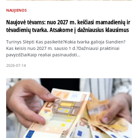
NAUJIENOS
Naujovė tėvams: nuo 2027 m. keičiasi mamadienių ir
tėvadienių tvarka. Atsakome į dažniausius klausimus
Turinys Slėpti Kas pasikeitė?Kokia tvarka galioja šiandien?
Kas keisis nuo 2027 m. sausio 1 d.?Dažniausi praktiniai
pavyzdžiaiKaip realiai pasinaudoti…
2026-07-14