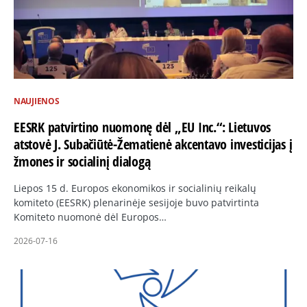
NAUJIENOS
EESRK patvirtino nuomonę dėl „EU Inc.“: Lietuvos
atstovė J. Subačiūtė-Žematienė akcentavo investicijas į
žmones ir socialinį dialogą
Liepos 15 d. Europos ekonomikos ir socialinių reikalų
komiteto (EESRK) plenarinėje sesijoje buvo patvirtinta
Komiteto nuomonė dėl Europos…
2026-07-16