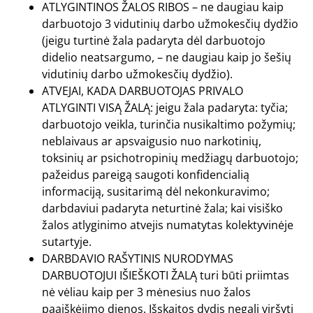
ATLYGINTINOS ŽALOS RIBOS – ne daugiau kaip
darbuotojo 3 vidutinių darbo užmokesčių dydžio
(jeigu turtinė žala padaryta dėl darbuotojo
didelio neatsargumo, – ne daugiau kaip jo šešių
vidutinių darbo užmokesčių dydžio).
ATVEJAI, KADA DARBUOTOJAS PRIVALO
ATLYGINTI VISĄ ŽALĄ: jeigu žala padaryta: tyčia;
darbuotojo veikla, turinčia nusikaltimo požymių;
neblaivaus ar apsvaigusio nuo narkotinių,
toksinių ar psichotropinių medžiagų darbuotojo;
pažeidus pareigą saugoti konfidencialią
informaciją, susitarimą dėl nekonkuravimo;
darbdaviui padaryta neturtinė žala; kai visiško
žalos atlyginimo atvejis numatytas kolektyvinėje
sutartyje.
DARBDAVIO RAŠYTINIS NURODYMAS
DARBUOTOJUI IŠIEŠKOTI ŽALĄ turi būti priimtas
nė vėliau kaip per 3 mėnesius nuo žalos
paaiškėjimo dienos. Išskaitos dydis negali viršyti