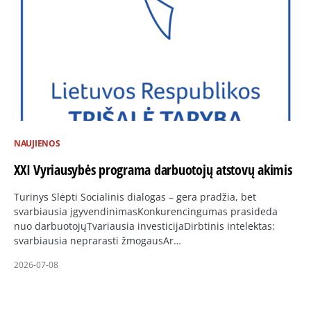
NAUJIENOS
XXI Vyriausybės programa darbuotojų atstovų akimis
Turinys Slėpti Socialinis dialogas – gera pradžia, bet
svarbiausia įgyvendinimasKonkurencingumas prasideda
nuo darbuotojųTvariausia investicijaDirbtinis intelektas:
svarbiausia neprarasti žmogausAr…
2026-07-08