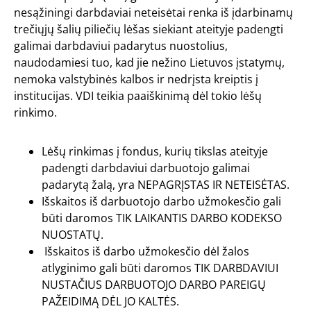
nesąžiningi darbdaviai neteisėtai renka iš įdarbinamų
trečiųjų šalių piliečių lėšas siekiant ateityje padengti
galimai darbdaviui padarytus nuostolius,
naudodamiesi tuo, kad jie nežino Lietuvos įstatymų,
nemoka valstybinės kalbos ir nedrįsta kreiptis į
institucijas. VDI teikia
paaiškinimą dėl tokio lėšų
rinkimo.
Lėšų rinkimas į fondus, kurių tikslas ateityje
padengti darbdaviui darbuotojo galimai
padarytą žalą, yra NEPAGRĮSTAS IR NETEISĖTAS.
Išskaitos iš darbuotojo darbo užmokesčio gali
būti daromos TIK LAIKANTIS DARBO KODEKSO
NUOSTATŲ.
Išskaitos iš darbo užmokesčio dėl žalos
atlyginimo gali būti daromos TIK DARBDAVIUI
NUSTAČIUS DARBUOTOJO DARBO PAREIGŲ
PAŽEIDIMĄ DĖL JO KALTĖS.