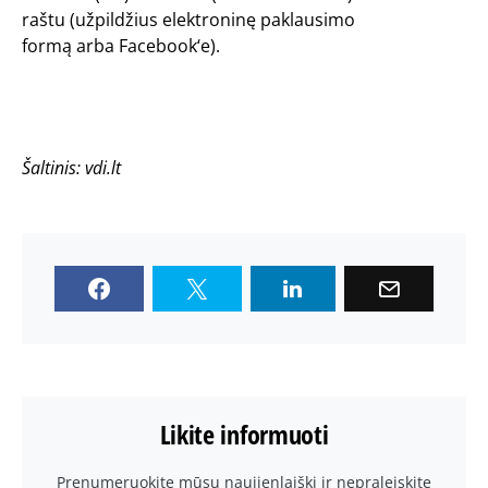
raštu (
užpildžius elektroninę paklausimo
formą arba Facebook‘e).
Šaltinis: vdi.lt
Likite informuoti
Prenumeruokite mūsų naujienlaiškį ir nepraleiskite