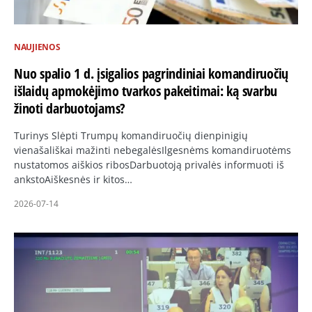
NAUJIENOS
Nuo spalio 1 d. įsigalios pagrindiniai komandiruočių
išlaidų apmokėjimo tvarkos pakeitimai: ką svarbu
žinoti darbuotojams?
Turinys Slėpti Trumpų komandiruočių dienpinigių
vienašališkai mažinti nebegalėsIlgesnėms komandiruotėms
nustatomos aiškios ribosDarbuotoją privalės informuoti iš
ankstoAiškesnės ir kitos…
2026-07-14