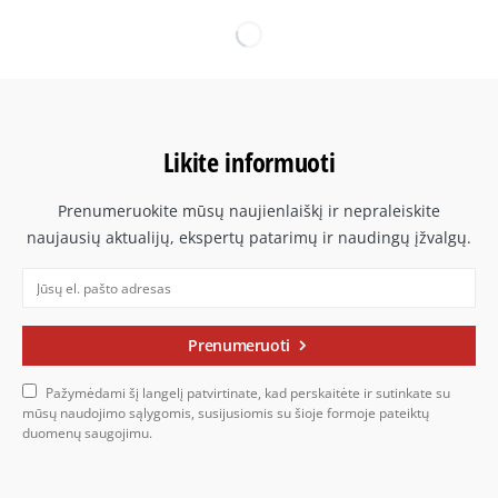
Likite informuoti
Prenumeruokite mūsų naujienlaiškį ir nepraleiskite
naujausių aktualijų, ekspertų patarimų ir naudingų įžvalgų.
Prenumeruoti
Pažymėdami šį langelį patvirtinate, kad perskaitėte ir sutinkate su
mūsų naudojimo sąlygomis, susijusiomis su šioje formoje pateiktų
duomenų saugojimu.