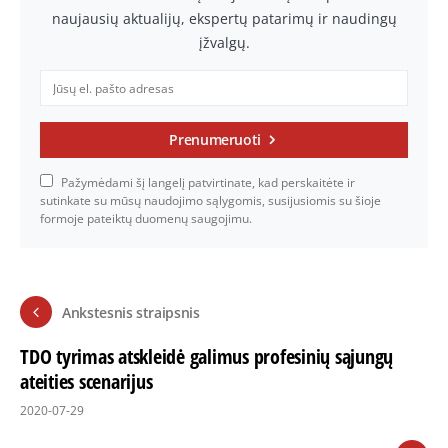
naujausių aktualijų, ekspertų patarimų ir naudingų
įžvalgų.
Prenumeruoti
Pažymėdami šį langelį patvirtinate, kad perskaitėte ir
sutinkate su mūsų naudojimo sąlygomis, susijusiomis su šioje
formoje pateiktų duomenų saugojimu.
Ankstesnis straipsnis
TDO tyrimas atskleidė galimus profesinių sąjungų
ateities scenarijus
2020-07-29