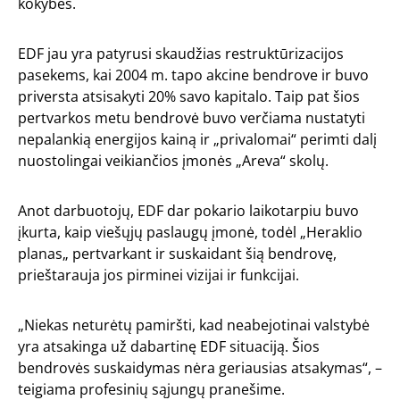
kokybės.
EDF jau yra patyrusi skaudžias restruktūrizacijos
pasekems, kai 2004 m. tapo akcine bendrove ir buvo
priversta atsisakyti 20% savo kapitalo. Taip pat šios
pertvarkos metu bendrovė buvo verčiama nustatyti
nepalankią energijos kainą ir „privalomai“ perimti dalį
nuostolingai veikiančios įmonės „Areva“ skolų.
Anot darbuotojų, EDF dar pokario laikotarpiu buvo
įkurta, kaip viešųjų paslaugų įmonė, todėl „Heraklio
planas„ pertvarkant ir suskaidant šią bendrovę,
prieštarauja jos pirminei vizijai ir funkcijai.
„Niekas neturėtų pamiršti, kad neabejotinai valstybė
yra atsakinga už dabartinę EDF situaciją. Šios
bendrovės suskaidymas nėra geriausias atsakymas“, –
teigiama profesinių sąjungų pranešime.