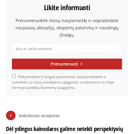
Likite informuoti
Prenumeruokite mūsų naujienlaiškį ir nepraleiskite
naujausių aktualijų, ekspertų patarimų ir naudingų
įžvalgų.
Prenumeruoti
Pažymėdami šį langelį patvirtinate, kad perskaitėte ir
sutinkate su mūsų naudojimo sąlygomis, susijusiomis su šioje
formoje pateiktų duomenų saugojimu.
Ankstesnis straipsnis
Dėl ydingos kainodaros galime netekti perspektyvių