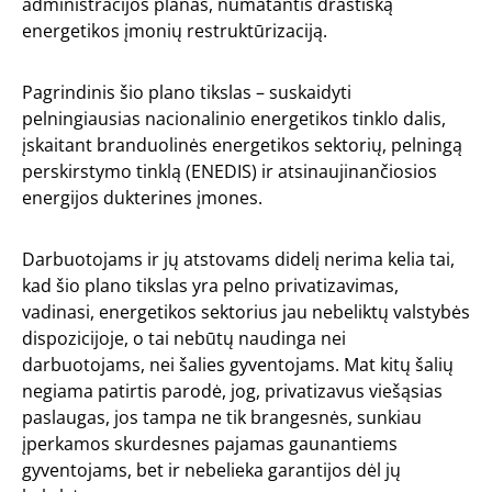
administracijos planas, numatantis drastišką
energetikos įmonių restruktūrizaciją.
Pagrindinis šio plano tikslas – suskaidyti
pelningiausias nacionalinio energetikos tinklo dalis,
įskaitant branduolinės energetikos sektorių, pelningą
perskirstymo tinklą (ENEDIS) ir atsinaujinančiosios
energijos dukterines įmones.
Darbuotojams ir jų atstovams didelį nerima kelia tai,
kad šio plano tikslas yra pelno privatizavimas,
vadinasi, energetikos sektorius jau nebeliktų valstybės
dispozicijoje, o tai nebūtų naudinga nei
darbuotojams, nei šalies gyventojams. Mat kitų šalių
negiama patirtis parodė, jog, privatizavus viešąsias
paslaugas, jos tampa ne tik brangesnės, sunkiau
įperkamos skurdesnes pajamas gaunantiems
gyventojams, bet ir nebelieka garantijos dėl jų