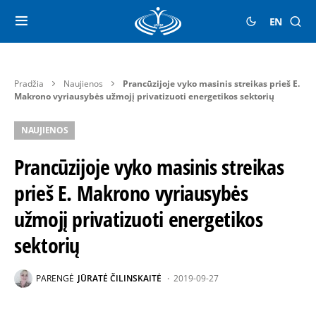
EN
Pradžia
Naujienos
Prancūzijoje vyko masinis streikas prieš E.
Makrono vyriausybės užmojį privatizuoti energetikos sektorių
NAUJIENOS
Prancūzijoje vyko masinis streikas
prieš E. Makrono vyriausybės
užmojį privatizuoti energetikos
sektorių
PARENGĖ
JŪRATĖ ČILINSKAITĖ
2019-09-27