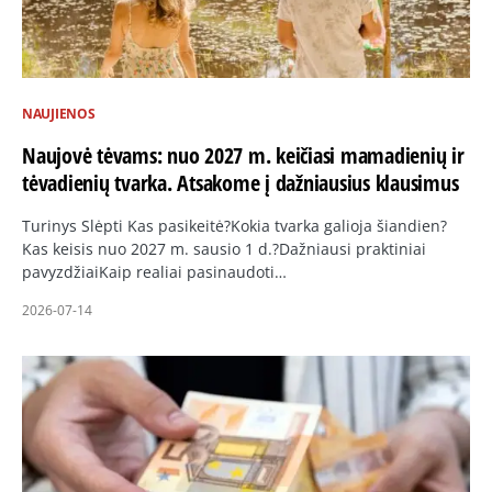
NAUJIENOS
Naujovė tėvams: nuo 2027 m. keičiasi mamadienių ir
tėvadienių tvarka. Atsakome į dažniausius klausimus
Turinys Slėpti Kas pasikeitė?Kokia tvarka galioja šiandien?
Kas keisis nuo 2027 m. sausio 1 d.?Dažniausi praktiniai
pavyzdžiaiKaip realiai pasinaudoti…
2026-07-14