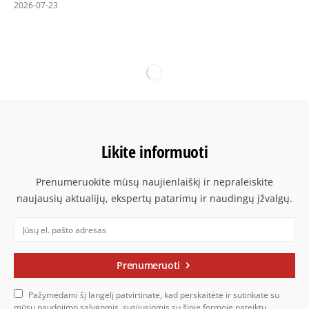
2026-07-23
Likite informuoti
Prenumeruokite mūsų naujienlaiškį ir nepraleiskite
naujausių aktualijų, ekspertų patarimų ir naudingų įžvalgų.
Prenumeruoti
Pažymėdami šį langelį patvirtinate, kad perskaitėte ir sutinkate su
mūsų naudojimo sąlygomis, susijusiomis su šioje formoje pateiktų