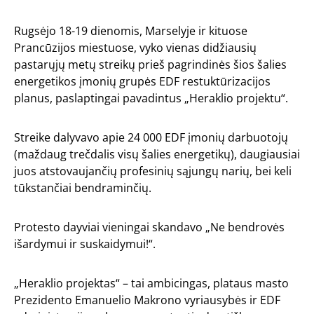
Rugsėjo 18-19 dienomis, Marselyje ir kituose
Prancūzijos miestuose, vyko vienas didžiausių
pastarųjų metų streikų prieš pagrindinės šios šalies
energetikos įmonių grupės EDF restuktūrizacijos
planus, paslaptingai pavadintus „Heraklio projektu“.
Streike dalyvavo apie 24 000 EDF įmonių darbuotojų
(maždaug trečdalis visų šalies energetikų), daugiausiai
juos atstovaujančių profesinių sąjungų narių, bei keli
tūkstančiai bendraminčių.
Protesto dayviai vieningai skandavo „Ne bendrovės
išardymui ir suskaidymui!“.
„Heraklio projektas“ – tai ambicingas, plataus masto
Prezidento Emanuelio Makrono vyriausybės ir EDF