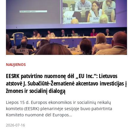
NAUJIENOS
EESRK patvirtino nuomonę dėl „EU Inc.“: Lietuvos
atstovė J. Subačiūtė-Žematienė akcentavo investicijas į
žmones ir socialinį dialogą
Liepos 15 d. Europos ekonomikos ir socialinių reikalų
komiteto (EESRK) plenarinėje sesijoje buvo patvirtinta
Komiteto nuomonė dėl Europos…
2026-07-16