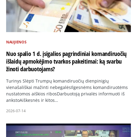
NAUJIENOS
Nuo spalio 1 d. įsigalios pagrindiniai komandiruočių
išlaidų apmokėjimo tvarkos pakeitimai: ką svarbu
žinoti darbuotojams?
Turinys Slėpti Trumpų komandiruočių dienpinigių
vienašališkai mažinti nebegalėsIlgesnėms komandiruotėms
nustatomos aiškios ribosDarbuotoją privalės informuoti iš
ankstoAiškesnės ir kitos…
2026-07-14