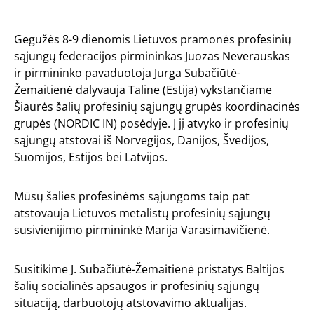
Gegužės 8-9 dienomis Lietuvos pramonės profesinių
sąjungų federacijos pirmininkas Juozas Neverauskas
ir pirmininko pavaduotoja Jurga Subačiūtė-
Žemaitienė dalyvauja Taline (Estija) vykstančiame
Šiaurės šalių profesinių sąjungų grupės koordinacinės
grupės (NORDIC IN) posėdyje. Į jį atvyko
ir
profesinių
sąjungų atstovai iš Norvegijos, Danijos, Švedijos,
Suomijos, Estijos bei Latvijos.
Mūsų šalies profesinėms sąjungoms taip pat
atstovauja Lietuvos metalistų profesinių sąjungų
susivienijimo pirmininkė Marija Varasimavičienė.
Susitikime J. Subačiūtė-Žemaitienė pristatys Baltijos
šalių socialinės apsaugos ir profesinių sąjungų
situaciją, darbuotojų atstovavimo aktualijas.