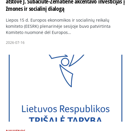
atstovė J. Subačiūtė-Žematienė akcentavo investicijas į
žmones ir socialinį dialogą
Liepos 15 d. Europos ekonomikos ir socialinių reikalų
komiteto (EESRK) plenarinėje sesijoje buvo patvirtinta
Komiteto nuomonė dėl Europos…
2026-07-16