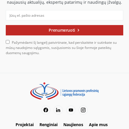
naujausių aktualijų, ekspertų patarimų ir naudingų įžvalgų.
Prenumeruoti
Pažymėdami šį langelį patvirtinate, kad perskaitėte ir sutinkate su
mūsų naudojimo sąlygomis, susijusiomis su šioje formoje pateiktų
duomenų saugojimu.
Projektai
Renginiai
Naujienos
Apie mus