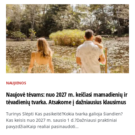
NAUJIENOS
Naujovė tėvams: nuo 2027 m. keičiasi mamadienių ir
tėvadienių tvarka. Atsakome į dažniausius klausimus
Turinys Slėpti Kas pasikeitė?Kokia tvarka galioja šiandien?
Kas keisis nuo 2027 m. sausio 1 d.?Dažniausi praktiniai
pavyzdžiaiKaip realiai pasinaudoti…