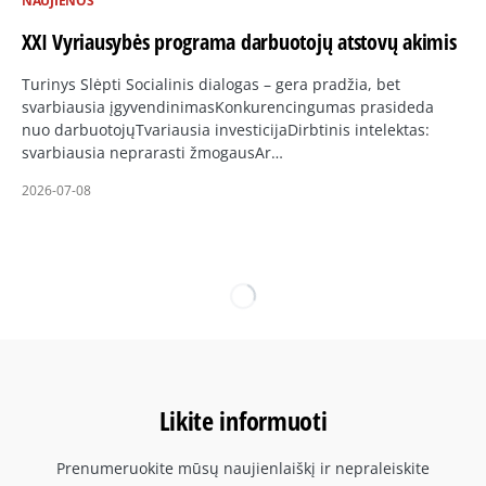
NAUJIENOS
XXI Vyriausybės programa darbuotojų atstovų akimis
Turinys Slėpti Socialinis dialogas – gera pradžia, bet
svarbiausia įgyvendinimasKonkurencingumas prasideda
nuo darbuotojųTvariausia investicijaDirbtinis intelektas:
svarbiausia neprarasti žmogausAr…
2026-07-08
Likite informuoti
Prenumeruokite mūsų naujienlaiškį ir nepraleiskite