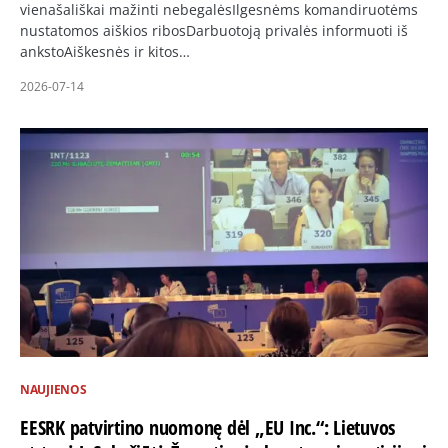
vienašališkai mažinti nebegalėsIlgesnėms komandiruotėms
nustatomos aiškios ribosDarbuotoją privalės informuoti iš
ankstoAiškesnės ir kitos…
2026-07-14
NAUJIENOS
EESRK patvirtino nuomonę dėl „EU Inc.“: Lietuvos