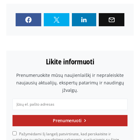
Likite informuoti
Prenumeruokite mūsų naujienlaiškį ir nepraleiskite
naujausių aktualijų, ekspertų patarimų ir naudingų
įžvalgų.
Prenumeruoti
Pažymėdami šį langelį patvirtinate, kad perskaitėte ir
sutinkate su mūsų naudojimo sąlygomis, susijusiomis su šioje