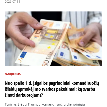
2026-07-14
NAUJIENOS
Nuo spalio 1 d. įsigalios pagrindiniai komandiruočių
išlaidų apmokėjimo tvarkos pakeitimai: ką svarbu
žinoti darbuotojams?
Turinys Slėpti Trumpų komandiruočių dienpinigių