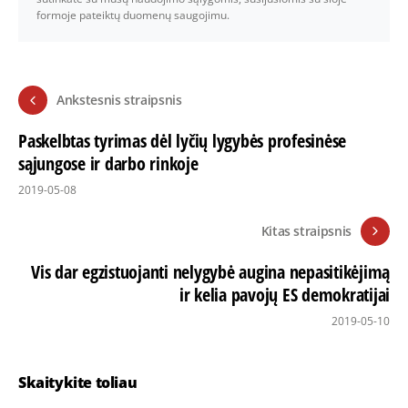
formoje pateiktų duomenų saugojimu.
Ankstesnis straipsnis
Paskelbtas tyrimas dėl lyčių lygybės profesinėse
sąjungose ir darbo rinkoje
2019-05-08
Kitas straipsnis
Vis dar egzistuojanti nelygybė augina nepasitikėjimą
ir kelia pavojų ES demokratijai
2019-05-10
Skaitykite toliau