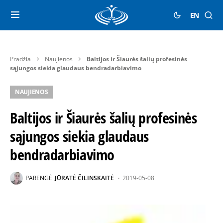
EN
Pradžia
Naujienos
Baltijos ir Šiaurės šalių profesinės
sąjungos siekia glaudaus bendradarbiavimo
NAUJIENOS
Baltijos ir Šiaurės šalių profesinės
sąjungos siekia glaudaus
bendradarbiavimo
PARENGĖ
JŪRATĖ ČILINSKAITĖ
2019-05-08