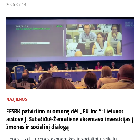
2026-07-14
NAUJIENOS
EESRK patvirtino nuomonę dėl „EU Inc.“: Lietuvos
atstovė J. Subačiūtė-Žematienė akcentavo investicijas į
žmones ir socialinį dialogą
Liepos 15 d. Europos ekonomikos ir socialinių reikalų