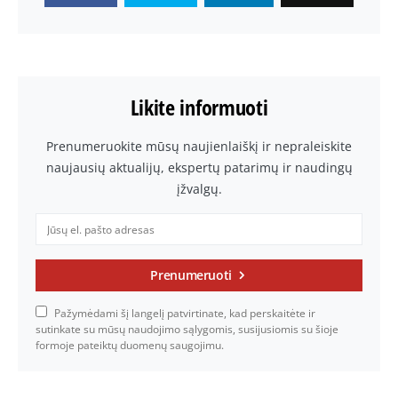
Likite informuoti
Prenumeruokite mūsų naujienlaiškį ir nepraleiskite
naujausių aktualijų, ekspertų patarimų ir naudingų
įžvalgų.
Prenumeruoti
Pažymėdami šį langelį patvirtinate, kad perskaitėte ir
sutinkate su mūsų naudojimo sąlygomis, susijusiomis su šioje
formoje pateiktų duomenų saugojimu.