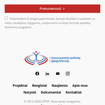
Prenumeruoti
Pažymėdami šį langelį patvirtinate, kad perskaitėte ir sutinkate su
mūsų naudojimo sąlygomis, susijusiomis su šioje formoje pateiktų
duomenų saugojimu.
Projektai
Renginiai
Naujienos
Apie mus
Narystė
Dokumentai
Kontaktai
© 2012-2026 LPPSF. Visos teisės saugomos.