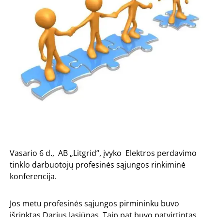
Vasario 6 d., AB „Litgrid“, įvyko Elektros perdavimo
tinklo darbuotojų profesinės sąjungos rinkiminė
konferencija.
Jos metu profesinės sąjungos pirmininku buvo
išrinktas Darius Jasiūnas. Taip pat buvo patvirtintas