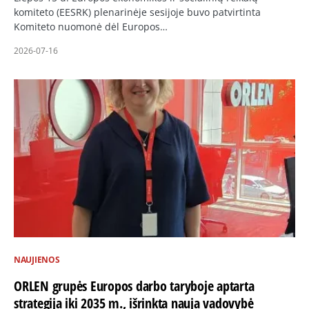
komiteto (EESRK) plenarinėje sesijoje buvo patvirtinta
Komiteto nuomonė dėl Europos…
2026-07-16
NAUJIENOS
ORLEN grupės Europos darbo taryboje aptarta
strategija iki 2035 m., išrinkta nauja vadovybė