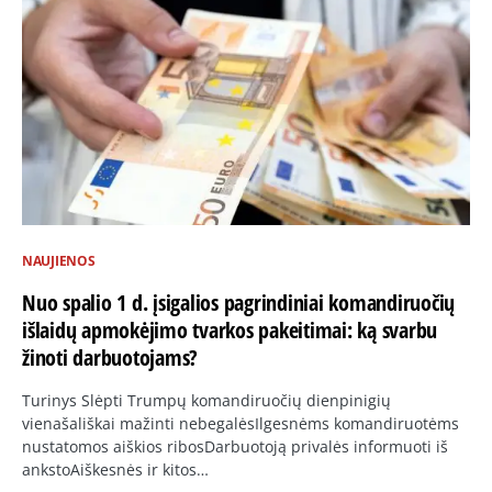
NAUJIENOS
Nuo spalio 1 d. įsigalios pagrindiniai komandiruočių
išlaidų apmokėjimo tvarkos pakeitimai: ką svarbu
žinoti darbuotojams?
Turinys Slėpti Trumpų komandiruočių dienpinigių
vienašališkai mažinti nebegalėsIlgesnėms komandiruotėms
nustatomos aiškios ribosDarbuotoją privalės informuoti iš
ankstoAiškesnės ir kitos…