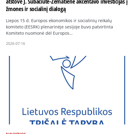
atstovė J. Subačiūtė-Žematienė akcentavo investicijas į
žmones ir socialinį dialogą
Liepos 15 d. Europos ekonomikos ir socialinių reikalų
komiteto (EESRK) plenarinėje sesijoje buvo patvirtinta
Komiteto nuomonė dėl Europos…
2026-07-16