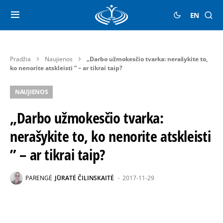
EN
Pradžia
Naujienos
„Darbo užmokesčio tvarka: nerašykite to,
ko nenorite atskleisti ” – ar tikrai taip?
NAUJIENOS
„Darbo užmokesčio tvarka:
nerašykite to, ko nenorite atskleisti
” – ar tikrai taip?
PARENGĖ
JŪRATĖ ČILINSKAITĖ
2017-11-29