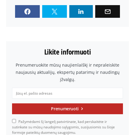
Likite informuoti
Prenumeruokite mūsų naujienlaiškį ir nepraleiskite
naujausių aktualijų, ekspertų patarimų ir naudingų
įžvalgų.
Prenumeruoti
Pažymėdami šį langelį patvirtinate, kad perskaitėte ir
sutinkate su mūsų naudojimo sąlygomis, susijusiomis su šioje
formoje pateiktų duomenų saugojimu.