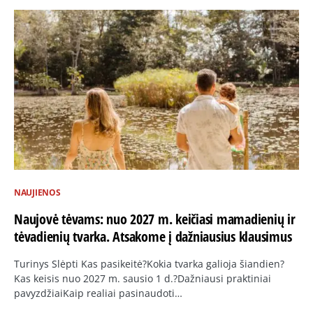
NAUJIENOS
Naujovė tėvams: nuo 2027 m. keičiasi mamadienių ir
tėvadienių tvarka. Atsakome į dažniausius klausimus
Turinys Slėpti Kas pasikeitė?Kokia tvarka galioja šiandien?
Kas keisis nuo 2027 m. sausio 1 d.?Dažniausi praktiniai
pavyzdžiaiKaip realiai pasinaudoti…