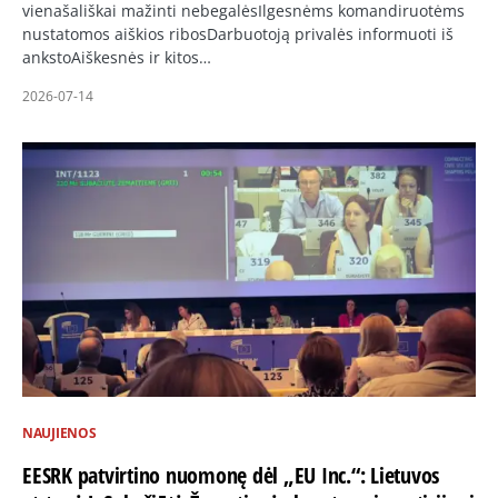
vienašališkai mažinti nebegalėsIlgesnėms komandiruotėms
nustatomos aiškios ribosDarbuotoją privalės informuoti iš
ankstoAiškesnės ir kitos…
2026-07-14
NAUJIENOS
EESRK patvirtino nuomonę dėl „EU Inc.“: Lietuvos