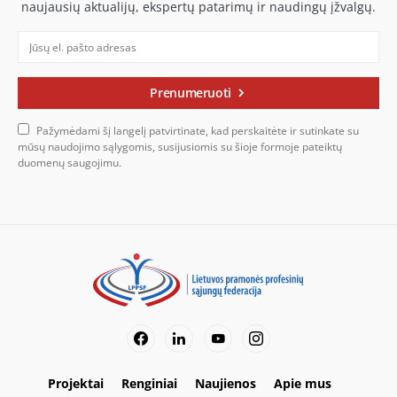
naujausių aktualijų, ekspertų patarimų ir naudingų įžvalgų.
Prenumeruoti
Pažymėdami šį langelį patvirtinate, kad perskaitėte ir sutinkate su
mūsų naudojimo sąlygomis, susijusiomis su šioje formoje pateiktų
duomenų saugojimu.
Projektai
Renginiai
Naujienos
Apie mus