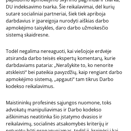
DU indeksavimo tvarka. Šie reikalavimai, dėl kurių
sutarė socialiniai partneriai, šiek tiek apriboja
darbdavius ir įpareigoja nurodyti aiškias darbo
apmokėjimo taisykles, daro darbo užmokesčio
sistemą skaidresne.
Todėl negalima nereaguoti, kai viešojoje erdvėje
atsiranda darbo teisės ekspertų komentarų, kurie
darbdaviams pataria: „Nerašykite to, ko nenorite
atskleisti“ bei pateikia pavyzdžių, kaip rengiant darbo
apmokėjimo sistemą, „apgauti“ tam tikrus Darbo
kodekso reikalavimus.
Maistininkų profesinės sąjungos nuomone, t
oks
advokatų manipuliavimas ir Darbo kodekso
aiškinimas neatitinka
šio įstatymo
dvasios ir
reikalavimų, socialinės atsakomybės kriterijų ir
neturėtų būti propaguojamas, todėl ji kreipėsi į kai