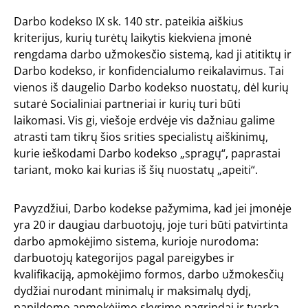
Darbo kodekso IX sk. 140 str. pateikia aiškius
kriterijus, kurių turėtų laikytis kiekviena įmonė
rengdama darbo užmokesčio sistemą, kad ji atitiktų ir
Darbo kodekso, ir konfidencialumo reikalavimus. Tai
vienos iš daugelio Darbo kodekso nuostatų, dėl kurių
sutarė Socialiniai partneriai ir kurių turi būti
laikomasi. Vis gi, viešoje erdvėje vis dažniau galime
atrasti tam tikrų šios srities specialistų aiškinimų,
kurie ieškodami Darbo kodekso „spragų“, paprastai
tariant, moko kai kurias iš šių nuostatų „apeiti“.
Pavyzdžiui, Darbo kodekse pažymima, kad jei įmonėje
yra 20 ir daugiau darbuotojų, joje turi būti patvirtinta
darbo apmokėjimo sistema, kurioje nurodoma:
darbuotojų kategorijos pagal pareigybes ir
kvalifikaciją, apmokėjimo formos, darbo užmokesčių
dydžiai nurodant minimalų ir maksimalų dydį,
papildomo apmokėjimo skyrimo pagrindai ir tvarka,