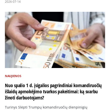
2026-07-14
NAUJIENOS
Nuo spalio 1 d. įsigalios pagrindiniai komandiruočių
išlaidų apmokėjimo tvarkos pakeitimai: ką svarbu
žinoti darbuotojams?
Turinys Slėpti Trumpų komandiruočių dienpinigių