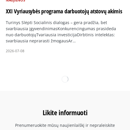
NAUJIENOS
XXI Vyriausybės programa darbuotojų atstovų akimis
Turinys Slėpti Socialinis dialogas – gera pradžia, bet
svarbiausia įgyvendinimasKonkurencingumas prasideda
nuo darbuotojųTvariausia investicijaDirbtinis intelektas:
svarbiausia neprarasti žmogausAr…
2026-07-08
Likite informuoti
Prenumeruokite mūsų naujienlaiškį ir nepraleiskite