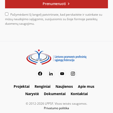
Prenumeruoti
Pažymėdami šį langelį patvirtinate, kad perskaitėte ir sutinkate su
mūsų naudojimo sąlygomis, susijusiomis su šioje formoje pateiktų
duomenų saugojimu.
Projektai
Renginiai
Naujienos
Apie mus
Narystė
Dokumentai
Kontaktai
© 2012-2026 LPPSF. Visos teisės saugomos.
Privatumo politika