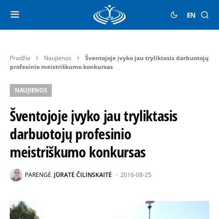
EN
Pradžia
Naujienos
Šventojoje įvyko jau tryliktasis darbuotojų
profesinio meistriškumo konkursas
NAUJIENOS
Šventojoje įvyko jau tryliktasis
darbuotojų profesinio
meistriškumo konkursas
PARENGĖ
JŪRATĖ ČILINSKAITĖ
2016-08-25