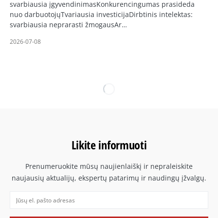
svarbiausia įgyvendinimasKonkurencingumas prasideda
nuo darbuotojųTvariausia investicijaDirbtinis intelektas:
svarbiausia neprarasti žmogausAr…
2026-07-08
Likite informuoti
Prenumeruokite mūsų naujienlaiškį ir nepraleiskite
naujausių aktualijų, ekspertų patarimų ir naudingų įžvalgų.