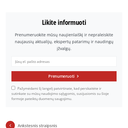
Likite informuoti
Prenumeruokite mūsų naujienlaiškį ir nepraleiskite
naujausių aktualijų, ekspertų patarimų ir naudingų
įžvalgų.
Prenumeruoti
Pažymėdami šį langelį patvirtinate, kad perskaitėte ir
sutinkate su mūsų naudojimo sąlygomis, susijusiomis su šioje
formoje pateiktų duomenų saugojimu.
Ankstesnis straipsnis