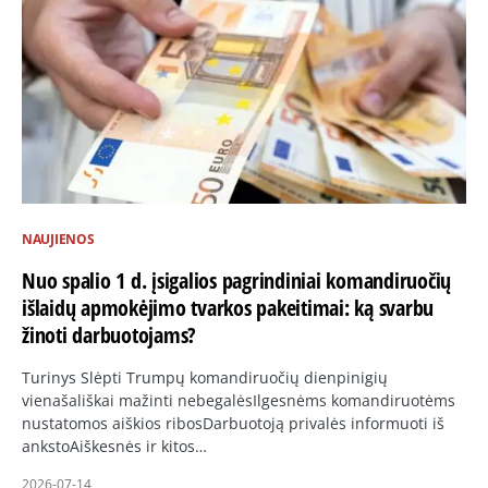
NAUJIENOS
Nuo spalio 1 d. įsigalios pagrindiniai komandiruočių
išlaidų apmokėjimo tvarkos pakeitimai: ką svarbu
žinoti darbuotojams?
Turinys Slėpti Trumpų komandiruočių dienpinigių
vienašališkai mažinti nebegalėsIlgesnėms komandiruotėms
nustatomos aiškios ribosDarbuotoją privalės informuoti iš
ankstoAiškesnės ir kitos…
2026-07-14