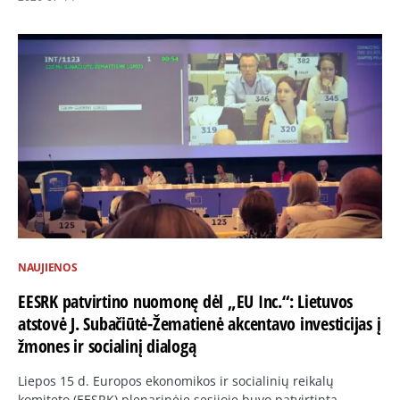
NAUJIENOS
EESRK patvirtino nuomonę dėl „EU Inc.“: Lietuvos
atstovė J. Subačiūtė-Žematienė akcentavo investicijas į
žmones ir socialinį dialogą
Liepos 15 d. Europos ekonomikos ir socialinių reikalų
komiteto (EESRK) plenarinėje sesijoje buvo patvirtinta