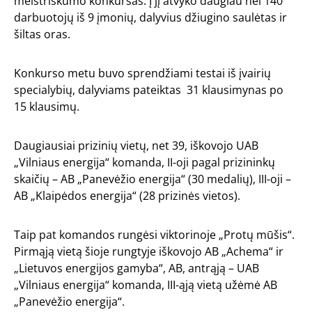
meistriškumo konkursas. Į jį atvyko daugiau nei 140
darbuotojų iš 9 įmonių, dalyvius džiugino saulėtas ir
šiltas oras.
Konkurso metu buvo sprendžiami testai iš įvairių
specialybių, dalyviams pateiktas 31 klausimynas po
15 klausimų.
Daugiausiai prizinių vietų, net 39, iškovojo UAB
„Vilniaus energija“ komanda, II-oji pagal prizininkų
skaičių – AB „Panevėžio energija“ (30 medalių), III-oji –
AB „Klaipėdos energija“ (28 prizinės vietos).
Taip pat komandos rungėsi viktorinoje „Protų mūšis“.
Pirmąją vietą šioje rungtyje iškovojo AB „Achema“ ir
„Lietuvos energijos gamyba“, AB, antrąją – UAB
„Vilniaus energija“ komanda, III-ąją vietą užėmė AB
„Panevėžio energija“.