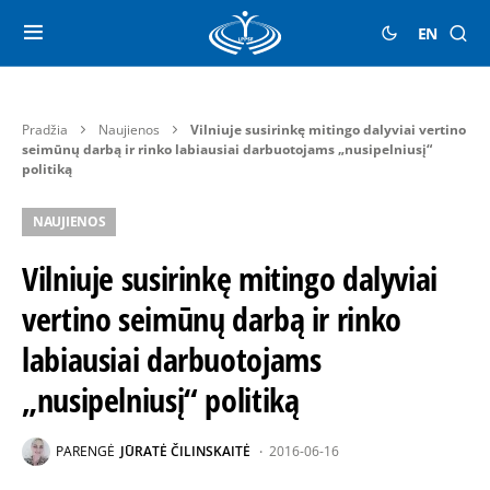
EN
Pradžia
Naujienos
Vilniuje susirinkę mitingo dalyviai vertino
seimūnų darbą ir rinko labiausiai darbuotojams „nusipelniusį“
politiką
NAUJIENOS
Vilniuje susirinkę mitingo dalyviai
vertino seimūnų darbą ir rinko
labiausiai darbuotojams
„nusipelniusį“ politiką
PARENGĖ
JŪRATĖ ČILINSKAITĖ
2016-06-16