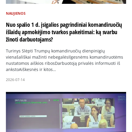
NAUJIENOS
Nuo spalio 1 d. įsigalios pagrindiniai komandiruočių
išlaidų apmokėjimo tvarkos pakeitimai: ką svarbu
žinoti darbuotojams?
Turinys Slėpti Trumpų komandiruočių dienpinigių
vienašališkai mažinti nebegalėsIlgesnėms komandiruotėms
nustatomos aiškios ribosDarbuotoją privalės informuoti iš
ankstoAiškesnės ir kitos…
2026-07-14