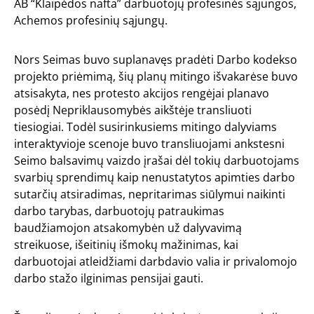
AB “Klaipėdos nafta” darbuotojų profesinės sąjungos,
Achemos profesinių sąjungų.
Nors Seimas buvo suplanavęs pradėti Darbo kodekso
projekto priėmimą, šių planų mitingo išvakarėse buvo
atsisakyta, nes protesto akcijos rengėjai planavo
posėdį Nepriklausomybės aikštėje transliuoti
tiesiogiai. Todėl susirinkusiems mitingo dalyviams
interaktyvioje scenoje buvo transliuojami ankstesni
Seimo balsavimų vaizdo įrašai dėl tokių darbuotojams
svarbių sprendimų kaip nenustatytos apimties darbo
sutarčių atsiradimas, nepritarimas siūlymui naikinti
darbo tarybas, darbuotojų patraukimas
baudžiamojon atsakomybėn už dalyvavimą
streikuose, išeitinių išmokų mažinimas, kai
darbuotojai atleidžiami darbdavio valia ir privalomojo
darbo stažo ilginimas pensijai gauti.