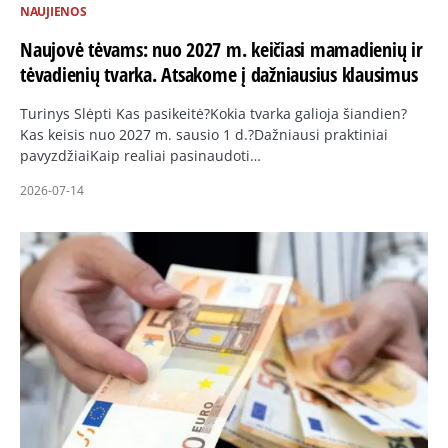
NAUJIENOS
Naujovė tėvams: nuo 2027 m. keičiasi mamadienių ir
tėvadienių tvarka. Atsakome į dažniausius klausimus
Turinys Slėpti Kas pasikeitė?Kokia tvarka galioja šiandien?
Kas keisis nuo 2027 m. sausio 1 d.?Dažniausi praktiniai
pavyzdžiaiKaip realiai pasinaudoti…
2026-07-14