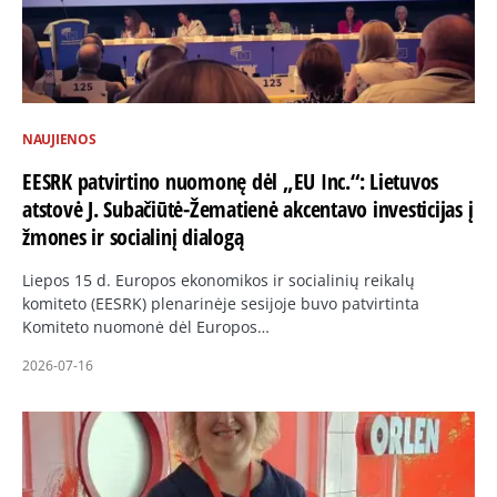
NAUJIENOS
EESRK patvirtino nuomonę dėl „EU Inc.“: Lietuvos
atstovė J. Subačiūtė-Žematienė akcentavo investicijas į
žmones ir socialinį dialogą
Liepos 15 d. Europos ekonomikos ir socialinių reikalų
komiteto (EESRK) plenarinėje sesijoje buvo patvirtinta
Komiteto nuomonė dėl Europos…
2026-07-16