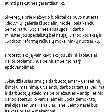
atimti paskutines garantijas“, kt.
Skverelyje prie Mažvydo bibliotekos buvo nutiesta
„didvyrių“ galerija iš socialinį modelį palaikančių
Seimo narių, Socialinės apsaugos ir darbo
ministerijos specialistų bei naująjį Darbo kodeksą ir
„Sodros“ reformą rašiusių mokslininkų nuotraukų.
Protesto akciją vainikavo akcijos „Išrink labiausiai
darbuotojams „nusipelniusį“ Seimo narį“
apdovanojimai:
„Skaudžiausias smūgis darbuotojams“ – už išeitinių
išmokų mažinimą, 0 valandų darbo sutarties įvedimą
ir darbuotojų atleidimą be priežasties – antipilietinio
darbo spartuolio vardą laimėjo Socialdemokratų
frakcijos seniūnė Irena Šiaulienė. Seimo narei bus
įteiktas prizas – makaronai.