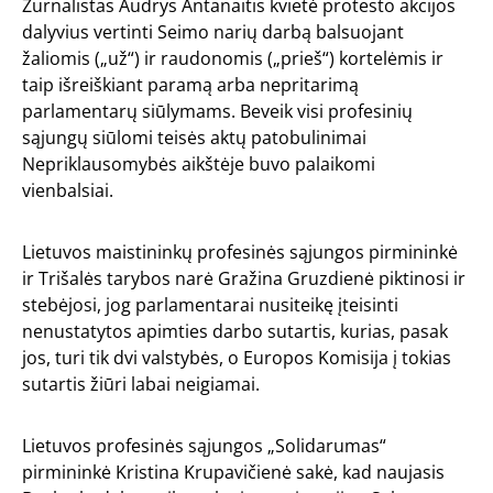
Žurnalistas Audrys Antanaitis kvietė protesto akcijos
dalyvius vertinti Seimo narių darbą balsuojant
žaliomis („už“) ir raudonomis („prieš“) kortelėmis ir
taip išreiškiant paramą arba nepritarimą
parlamentarų siūlymams. Beveik visi profesinių
sąjungų siūlomi teisės aktų patobulinimai
Nepriklausomybės aikštėje buvo palaikomi
vienbalsiai.
Lietuvos maistininkų profesinės sąjungos pirmininkė
ir Trišalės tarybos narė Gražina Gruzdienė piktinosi ir
stebėjosi, jog parlamentarai nusiteikę įteisinti
nenustatytos apimties darbo sutartis, kurias, pasak
jos, turi tik dvi valstybės, o Europos Komisija į tokias
sutartis žiūri labai neigiamai.
Lietuvos profesinės sąjungos „Solidarumas“
pirmininkė Kristina Krupavičienė sakė, kad naujasis