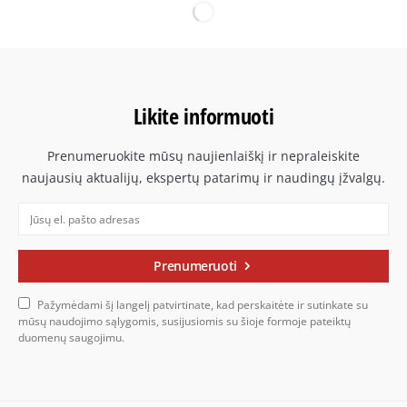
Likite informuoti
Prenumeruokite mūsų naujienlaiškį ir nepraleiskite
naujausių aktualijų, ekspertų patarimų ir naudingų įžvalgų.
Prenumeruoti
Pažymėdami šį langelį patvirtinate, kad perskaitėte ir sutinkate su
mūsų naudojimo sąlygomis, susijusiomis su šioje formoje pateiktų
duomenų saugojimu.