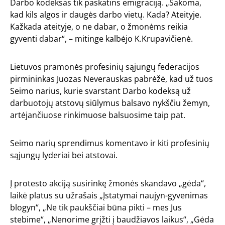
Darbo kodeksas tik paskatins emigraciją. „Sakoma,
kad kils algos ir daugės darbo vietų. Kada? Ateityje.
Kažkada ateityje, o ne dabar, o žmonėms reikia
gyventi dabar“, – mitinge kalbėjo K.Krupavičienė.
Lietuvos pramonės profesinių sąjungų federacijos
pirmininkas Juozas Neverauskas pabrėžė, kad už tuos
Seimo narius, kurie svarstant Darbo kodeksą už
darbuotojų atstovų siūlymus balsavo nykščiu žemyn,
artėjančiuose rinkimuose balsuosime taip pat.
Seimo narių sprendimus komentavo ir kiti profesinių
sąjungų lyderiai bei atstovai.
Į protesto akciją susirinkę žmonės skandavo „gėda“,
laikė platus su užrašais „Įstatymai naujyn-gyvenimas
blogyn“, „Ne tik paukščiai būna pikti – mes Jus
stebime“, „Nenorime grįžti į baudžiavos laikus“, „Gėda