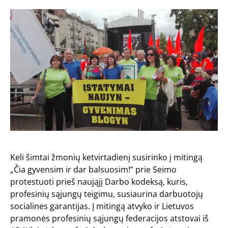
Keli šimtai žmonių ketvirtadienį susirinko į mitingą
„Čia gyvensim ir dar balsuosim!“ prie Seimo
protestuoti prieš naująjį Darbo kodeksą, kuris,
profesinių sąjungų teigimu, susiaurina darbuotojų
socialines garantijas. Į mitingą atvyko ir Lietuvos
pramonės profesinių sąjungų federacijos atstovai iš