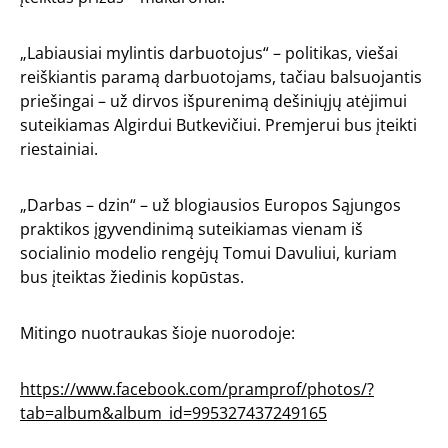
„Labiausiai mylintis darbuotojus“ – politikas, viešai
reiškiantis paramą darbuotojams, tačiau balsuojantis
priešingai – už dirvos išpurenimą dešiniųjų atėjimui
suteikiamas Algirdui Butkevičiui. Premjerui bus įteikti
riestainiai.
„Darbas – dzin“ – už blogiausios Europos Sąjungos
praktikos įgyvendinimą suteikiamas vienam iš
socialinio modelio rengėjų Tomui Davuliui, kuriam
bus įteiktas žiedinis kopūstas.
Mitingo nuotraukas šioje nuorodoje:
https://www.facebook.com/pramprof/photos/?
tab=album&album_id=995327437249165