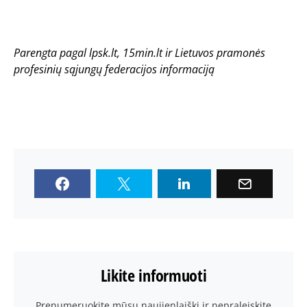
Parengta pagal lpsk.lt, 15min.lt ir Lietuvos pramonės
profesinių sąjungų federacijos informaciją
Likite informuoti
Prenumeruokite mūsų naujienlaiškį ir nepraleiskite