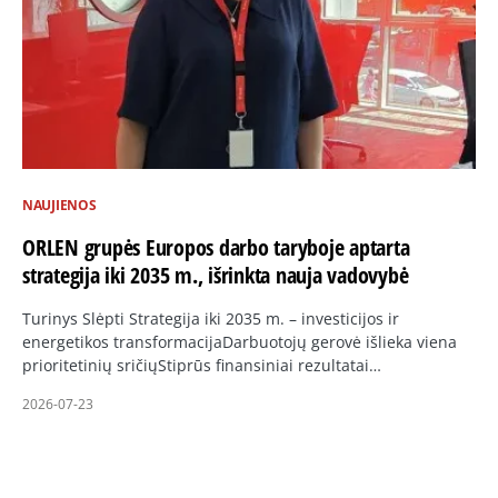
NAUJIENOS
ORLEN grupės Europos darbo taryboje aptarta
strategija iki 2035 m., išrinkta nauja vadovybė
Turinys Slėpti Strategija iki 2035 m. – investicijos ir
energetikos transformacijaDarbuotojų gerovė išlieka viena
prioritetinių sričiųStiprūs finansiniai rezultatai…
2026-07-23